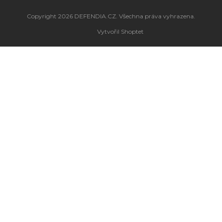
Copyright 2026
DEFENDIA.CZ
. Všechna práva vyhrazena.
Vytvořil Shoptet