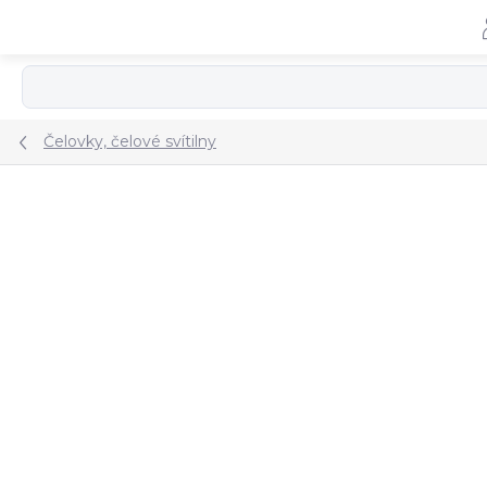
Přejít
na
obsah
Čelovky, čelové svítilny
ZNAČKA:
NEXTORCH