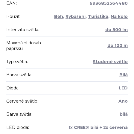
EAN
:
6936852564480
Použití
:
Běh
,
Rybaření
,
Turistika
,
Na kolo
Intenzita světla
:
do 500 lm
Maximální dosah
do 100 m
paprsku
:
Typ světla
:
Studené světlo
Barva světla
:
Bílá
Dioda
:
LED
Červené světlo
:
Ano
Barva světla
:
bílá
LED dioda
:
1x CREE® bílá + 2x červená