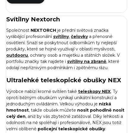
Svítilny Nextorch
Společnost
NEXTORCH
je přední světová značka
vyrábějící profesionální
svítilny
,
čelovky
a přenosné
osvětlení. Snaží se poskytnout odborníkům ty nejlepší
produkty, které se hojně využívají v oblasti myslivosti,
outdooru
, ochrany osob a majetku a státních složek. V
portfoliu značky tak najdete i
svítilny na zbraně
, které
odolají nepříznivým podmínkám i zpětnému rázu.
Ultralehké teleskopické obušky NEX
Výrobce nabízí kromě svítilen také
teleskopy NEX
. Ty
oproti běžným obuškům vynikají unikátní konstrukcí a
jednoduchým ovládáním. Velkou výhodou je
nízká
hmotnost
, takže obušek můžete
nosit pohodlně nosit
celý den
, aniž by vás zbytečně zatěžoval. Díky lehkosti a
odolnosti na ně spoléhají i profesionálové, NEX jsou totiž
velmi oblíbené
policejní teleskopické obušky
.