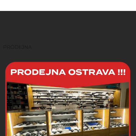
bržděného závěru Delayed
Matter Technology, která
Z
výrazně snižuje zpětný ráz, a
á
to vše v kompaktním a
lehkém kabátku s kompletně
p
oboustrannými ovládacími
a
prvky. Zbraň kategorie R3.
t
Dostupnost u varianty
í
PRODEJNA
Stinger 8" platí pouze pro
maloobchodní prodej!
Velkoobchodní objednávky
přijaty od poloviny června
budou dodány na podzim
2026.