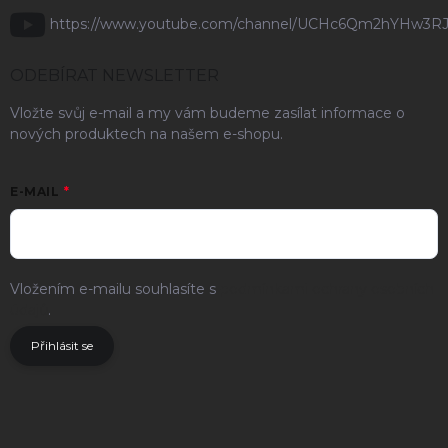
https://www.youtube.com/channel/UCHc6Qm2hYHw3R
ODEBÍRAT NEWSLETTER
Vložte svůj e-mail a my vám budeme zasílat informace o
nových produktech na našem e-shopu.
E-MAIL
Vložením e-mailu souhlasíte s
podmínkami ochrany osobních
údajů
.
Přihlásit se