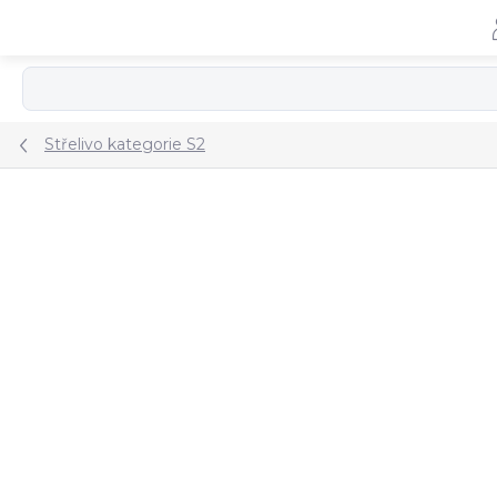
Přejít
na
obsah
Střelivo kategorie S2
ZNAČKA:
SELLIER&BELLOT