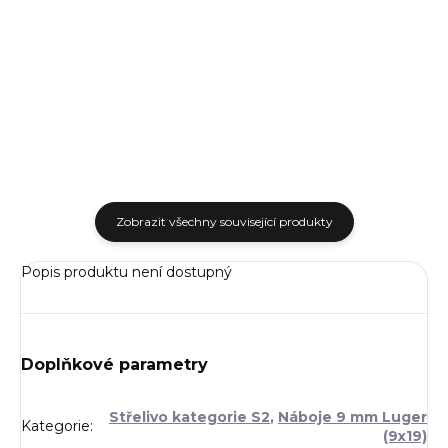
Nové tovární střelivo
(124gr) CIP. Ráže: 9x19 mm
Sellier&Bellot ráže 9 mm Luger
Luger Hmotnost: 124gr
JHP 124gr Ráže: 9 mm Luger
Rychlost: 360 m/s Energie: 518
JHP Hmotnost: 8g/124gr
J Cena je uvedena za...
Rychlost: 366 m/s Energie:...
Zobrazit všechny související produkty
Popis produktu není dostupný
Doplňkové parametry
Střelivo kategorie S2
,
Náboje 9 mm Luger
Kategorie
:
(9x19)