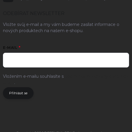
ODEBÍRAT NEWSLETTER
Vložte svůj e-mail a my vám budeme zasílat informace o
nových produktech na našem e-shopu.
E-MAIL
Vložením e-mailu souhlasíte s
podmínkami ochrany osobních
údajů
.
Přihlásit se