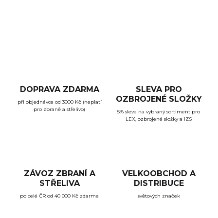
průkaz příslušné skupiny.
ZEPTAT SE
HLÍDAT
DOPRAVA ZDARMA
SLEVA PRO
OZBROJENÉ SLOŽKY
při objednávce od 3000 Kč (neplatí
pro zbraně a střelivo)
5% sleva na vybraný sortiment pro
LEX, ozbrojené složky a IZS
ZÁVOZ ZBRANÍ A
VELKOOBCHOD A
STŘELIVA
DISTRIBUCE
po celé ČR od 40 000 Kč zdarma
světových značek