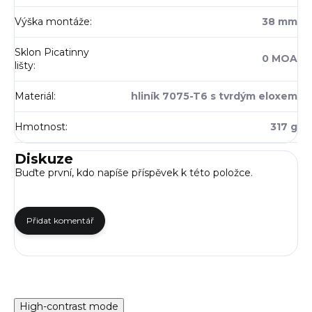
Výška montáže
:
38 mm
Sklon Picatinny
0 MOA
lišty
:
Materiál
:
hliník 7075-T6 s tvrdým eloxem
Hmotnost
:
317 g
Diskuze
Buďte první, kdo napíše příspěvek k této položce.
Přidat komentář
High-contrast mode