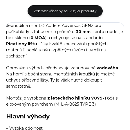
Zobrazit všechny související produkty
Jednodílná montáž Audere Adversus GEN2 pro
puškohledy s tubusem o průměru
30 mm
. Tento model je
bez sklonu (
0 MOA
)
a uchycuje se na standardní
Picatinny lištu
. Díky kvalitě zpracování i použitých
materiálů odolá silným zpětným rázům i tvrdšímu
zacházení.
Obrovskou výhodu představuje zabudovaná
vodováha
.
Na horní a boční stranu montážních kroužků je možné
uchytit přídavné lišty. Ty je však nutné dokoupit
samostatně.
Montáž je vyrobena
z leteckého hliníku
7075-T651
s
eloxovaným povrchem (MIL-A-8625 TYPE 3).
Hlavní výhody
– Vysoká odolnost