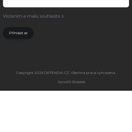
Vložením e-mailu souhlasíte s
podmínkami ochrany osobních
údajů
.
Přihlásit se
Copyright 2026
DEFENDIA.CZ
. Všechna práva vyhrazena.
Vytvořil Shoptet