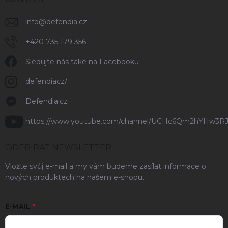
info
@
defendia.cz
+420 735 179 356
Sledujte nás také na Facebooku
defendiacz/
Defendia.cz
https://www.youtube.com/channel/UCHc6Qm2hYHw3R
ODEBÍRAT NEWSLETTER
Vložte svůj e-mail a my vám budeme zasílat informace o
nových produktech na našem e-shopu.
E-MAIL