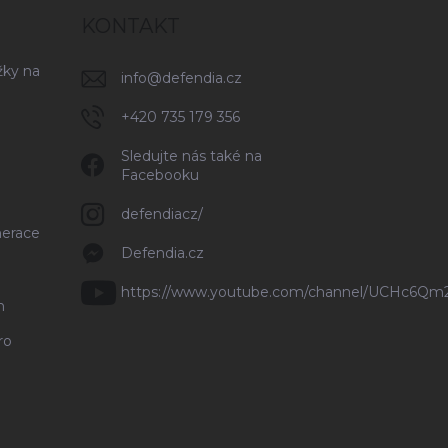
KONTAKT
žky na
info
@
defendia.cz
+420 735 179 356
Sledujte nás také na
Facebooku
defendiacz/
nerace
Defendia.cz
https://www.youtube.com/channel/UCHc6Q
n
ro