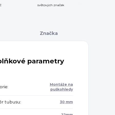
č
světových značek
Značka
lňkové parametry
Montáže na
orie
:
puškohledy
r tubusu
:
30 mm
22mm