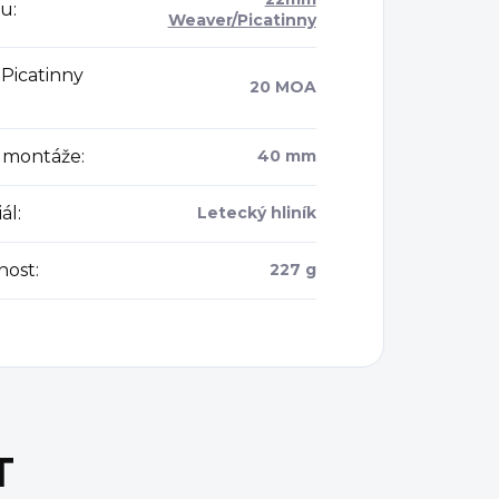
tu
:
Weaver/Picatinny
 Picatinny
20 MOA
 montáže
:
40 mm
ál
:
Letecký hliník
nost
:
227 g
T