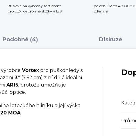
5% sleva na vybraný sortiment
po celé ČR od 40 000 K
pro LEX, ozbrojené složky a IZS
zdarma
Podobné (4)
Diskuze
 výrobce
Vortex
pro puškohledy s
Dop
sazení
3"
(7,62 cm) z ní dělá ideální
ami
AR15
, protože umožňuje
ůči optice.
Kateg
ího leteckého hliníku a její výška
n
20 MOA
.
Průmě