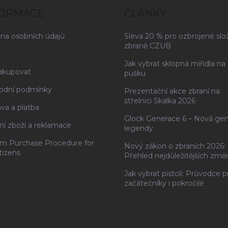
FORMACE
ČLÁNKY
na osobních údajů
Sleva 20 % pro ozbrojené slo
zbraně CZUB
Jak vybrat sklopná mířidla na
akupovat
pušku
odní podmínky
Prezentační akce zbraní na
střelnici Skalka 2026
va a platba
Glock Generace 6 – Nová ge
ní zboží a reklamace
legendy
rm Purchase Procedure for
Nový zákon o zbraních 2026:
tizens
Přehled nejdůležitějších změ
Jak vybrat pistoli: Průvodce p
začátečníky i pokročilé