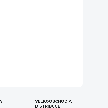
Přidat do košíku
ického výrobce
Vortex
pro puškohledy s
 Předsazení
3"
(7,62 cm) z ní dělá ideální volbu pro
R15
, protože umožňuje dosáhnout optimální
ZEPTAT SE
HLÍDAT
A
VELKOOBCHOD A
DISTRIBUCE