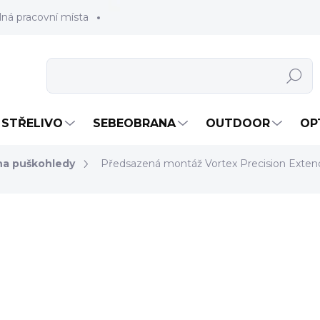
lná pracovní místa
Hledat
STŘELIVO
SEBEOBRANA
OUTDOOR
OP
na puškohledy
Předsazená montáž Vortex Precision Exte
6 120 Kč
5 057,85 Kč bez DPH
Měrná
NA OBJEDNÁVKU
cena:
MOŽNOSTI DORUČENÍ