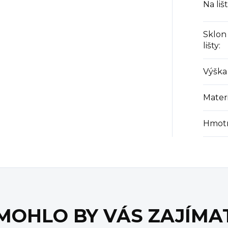
Na liš
Sklon
lišty
:
Výška
Materi
Hmot
MOHLO BY VÁS ZAJÍMA