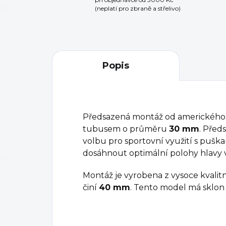
(neplatí pro zbraně a střelivo)
Popis
Předsazená montáž od amerického
tubusem o průměru
30 mm
. Před
volbu pro sportovní využití s pušk
dosáhnout optimální polohy hlavy v
Montáž je vyrobena z vysoce kvalitn
činí
40 mm
. Tento model má sklo