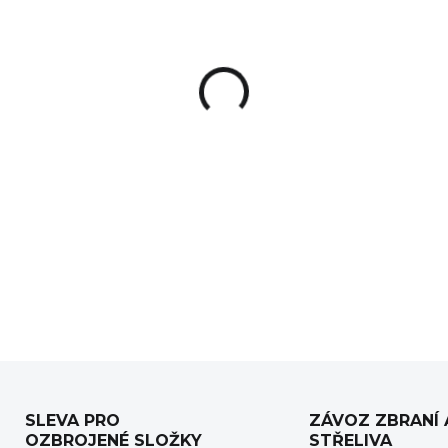
−
+
Předsazená montáž od amer
tubusem o průměru
30 mm
.
sportovní využití s puškami
A
polohy hlavy vůči optice.
DETAILNÍ INFORMACE
SLEVA PRO
ZÁVOZ ZBRANÍ 
OZBROJENÉ SLOŽKY
STŘELIVA