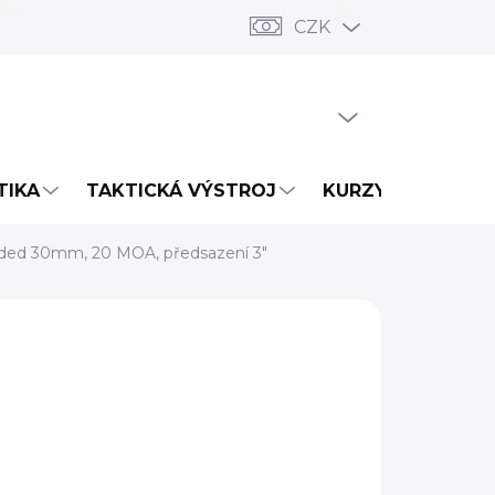
CZK
PRÁZDNÝ KOŠÍK
NÁKUPNÍ
KOŠÍK
TIKA
TAKTICKÁ VÝSTROJ
KURZY
NOVIN
nded 30mm, 20 MOA, předsazení 3"