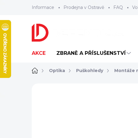
Přejít
Informace
Prodejna v Ostravě
FAQ
Vo
na
obsah
AKCE
ZBRANĚ A PŘÍSLUŠENSTVÍ
Domů
Optika
Puškohledy
Montáže 
ZNAČKA:
VORTEX