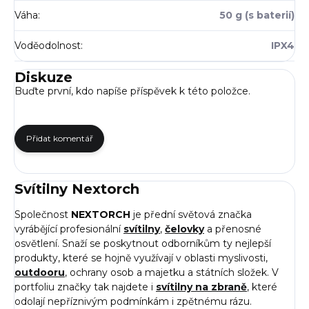
Váha
:
50 g (s baterií)
Voděodolnost
:
IPX4
Diskuze
Buďte první, kdo napíše příspěvek k této položce.
Přidat komentář
Svítilny Nextorch
Společnost
NEXTORCH
je přední světová značka
vyrábějící profesionální
svítilny
,
čelovky
a přenosné
osvětlení. Snaží se poskytnout odborníkům ty nejlepší
produkty, které se hojně využívají v oblasti myslivosti,
outdooru
, ochrany osob a majetku a státních složek. V
portfoliu značky tak najdete i
svítilny na zbraně
, které
odolají nepříznivým podmínkám i zpětnému rázu.