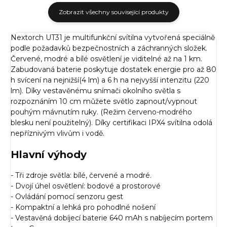
Zobrazit všechny související produkty
Nextorch UT31 je multifunkční svítilna vytvořená speciálně
podle požadavků bezpečnostních a záchranných složek.
Červené, modré a bílé osvětlení je viditelné až na 1 km.
Zabudovaná baterie poskytuje dostatek energie pro až 80
h svícení na nejnižší(4 lm) a 6 h na nejvyšší intenzitu (220
lm). Díky vestavěnému snímači okolního světla s
rozpoznáním 10 cm můžete světlo zapnout/vypnout
pouhým mávnutím ruky. (Režim červeno-modrého
blesku není použitelný). Díky certifikaci IPX4 svítilna odolá
nepříznivým vlivům i vodě.
Hlavní výhody
- Tři zdroje světla: bílé, červené a modré.
- Dvojí úhel osvětlení: bodové a prostorové
- Ovládání pomocí senzoru gest
- Kompaktní a lehká pro pohodlné nošení
- Vestavěná dobíjecí baterie 640 mAh s nabíjecím portem