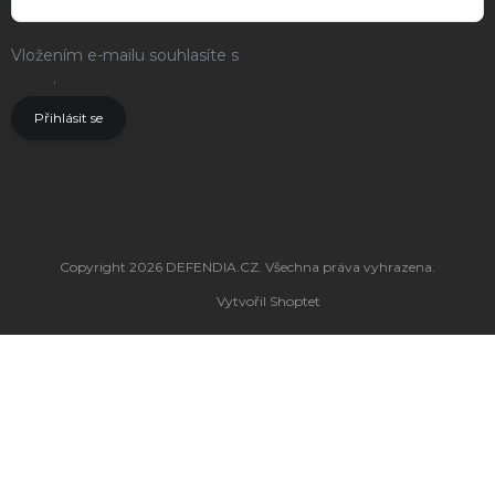
Vložením e-mailu souhlasíte s
podmínkami ochrany osobních
údajů
.
Přihlásit se
Copyright 2026
DEFENDIA.CZ
. Všechna práva vyhrazena.
Vytvořil Shoptet