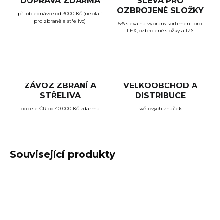
DOPRAVA ZDARMA
SLEVA PRO
OZBROJENÉ SLOŽKY
při objednávce od 3000 Kč (neplatí
pro zbraně a střelivo)
5% sleva na vybraný sortiment pro
LEX, ozbrojené složky a IZS
ZÁVOZ ZBRANÍ A
VELKOOBCHOD A
STŘELIVA
DISTRIBUCE
po celé ČR od 40 000 Kč zdarma
světových značek
Související produkty