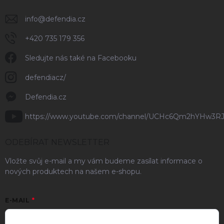
info
@
defendia.cz
+420 735 179 356
Sledujte nás také na Facebooku
defendiacz/
Defendia.cz
https://www.youtube.com/channel/UCHc6Qm2hYHw3R
ODEBÍRAT NEWSLETTER
Vložte svůj e-mail a my vám budeme zasílat informace o
nových produktech na našem e-shopu.
E-MAIL