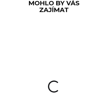
MOHLO BY VÁS
ZAJÍMAT
SKLADEM
Výstražné světlo
Nextorch UT21
990 Kč
Do košíku
Výstražné světlo UT21 od