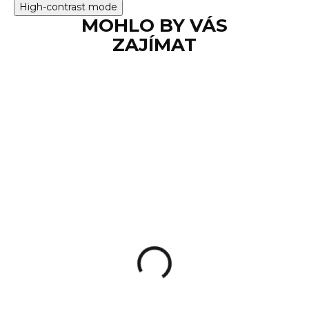
High-contrast mode
MOHLO BY VÁS
ZAJÍMAT
SKLADEM
Podložka pro krátké
zbraně Real Avid
Handgun Smart Mat
850 Kč
Do košíku