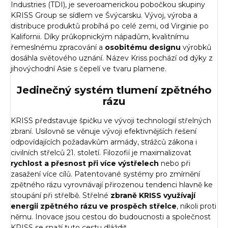
Industries (TDI), je severoamerickou pobočkou skupiny
KRISS Group se sídlem ve Švýcarsku. Vývoj, výroba a
distribuce produktů probíhá po celé zemi, od Virginie po
Kalifornii. Díky průkopnickým nápadům, kvalitnímu
řemeslnému zpracování a
osobitému designu
výrobků
dosáhla světového uznání. Název Kriss pochází od dýky z
jihovýchodní Asie s čepelí ve tvaru plamene.
Jedinečný systém tlumení zpětného
rázu
KRISS představuje špičku ve vývoji technologií
střelných
zbraní
. Usilovně se věnuje vývoji efektivnějších řešení
odpovídajících požadavkům armády, strážců zákona i
civilních střelců 21. století. Filozofií je maximalizovat
rychlost a přesnost při více výstřelech
nebo při
zasažení více cílů. Patentované systémy pro zmírnění
zpětného rázu vyrovnávají přirozenou tendenci hlavně ke
stoupání při střelbě. Střelné
zbraně KRISS využívají
energii zpětného rázu ve prospěch střelce
, nikoli proti
němu. Inovace jsou cestou do budoucnosti a společnost
KRISS se snaží tuto cestu dláždit.