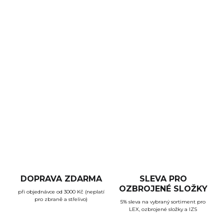
Podložka KRISS Vector SBR Ultra Premium Mat
představuje nejlepší způsob, jak ochránit vaši střelnou
zbraň a pracovní plochu při údržbě vaší pušky. Je vyrobena
z měkkého
termoplastického vlákna a neoprenové
pryže
, která snižuje riziko vzniku skvrn a zabraňuje
klouzání podložky.
Rozměry jsou 112 x 38 x 0,6 cm
a na
povrchu podložky je vyobrazeno schéma rozložených dílů
modelu
KRISS Vector SBR
.
ZEPTAT SE
HLÍDAT
DOPRAVA ZDARMA
SLEVA PRO
OZBROJENÉ SLOŽKY
při objednávce od 3000 Kč (neplatí
pro zbraně a střelivo)
5% sleva na vybraný sortiment pro
LEX, ozbrojené složky a IZS