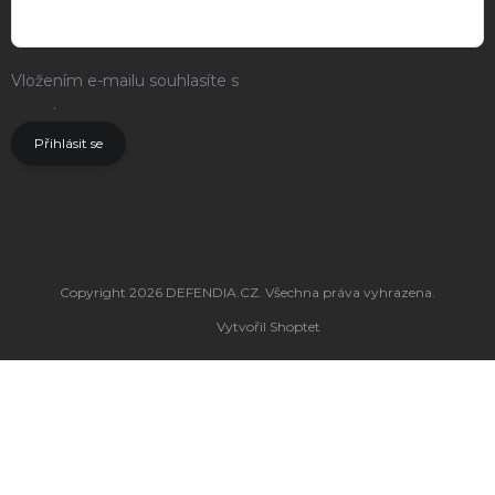
Vložením e-mailu souhlasíte s
podmínkami ochrany osobních
údajů
.
Přihlásit se
Copyright 2026
DEFENDIA.CZ
. Všechna práva vyhrazena.
Vytvořil Shoptet