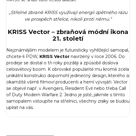
„Střelné zbraně KRISS využívají energii zpětného rázu
ve prospěch střelce, nikoli proti němu.“
KRISS Vector – zbraňová módní ikona
21. století
Nejznámějším modelem je futuristicky vyhlížející samopal,
chcete-li
PDW
,
KRISS Vector
navržený v roce 2006. Do
prodeje se dostal o tři roky později a způsobil doslova
celosvětový boom. K obrovské popularitě mu kromě zcela
unikátní konstrukci dopomohl jedinečný design, kterého si
okamžitě všimli filmoví producenti a herní vývojáři. Vector
se objevil např. v Avengers, Resident Evil nebo třeba Call
of Duty Modern Warfare 2. Jedno je jisté, jakmile s tímto
samopalem vstoupíte na střelnici, všechny zraky se budou
upírat na vás.