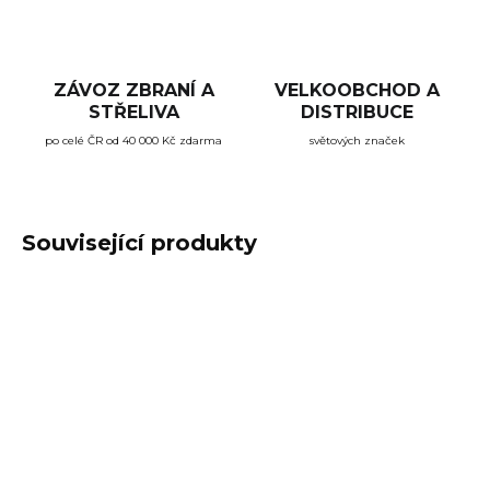
ZÁVOZ ZBRANÍ A
VELKOOBCHOD A
STŘELIVA
DISTRIBUCE
po celé ČR od 40 000 Kč zdarma
světových značek
Související produkty
SKLADEM
NA DOTAZ
(>5 KS)