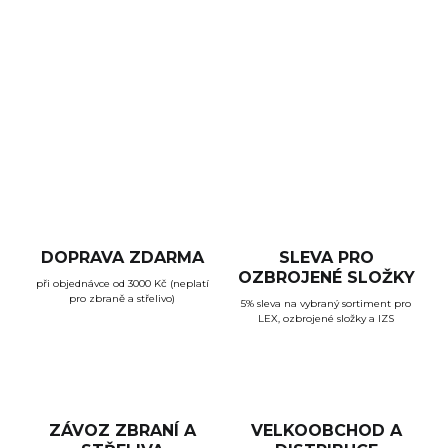
pro svítilny Nextorch, které lze jednoduše připnot za
opasek a pootočit s ním o 360°.
Kompatabilní se svítilnami: TA30, TA01, TA15, E6 a
pro
další svítilny o průměru 27-30 mm.
ZEPTAT SE
HLÍDAT
DOPRAVA ZDARMA
SLEVA PRO
OZBROJENÉ SLOŽKY
při objednávce od 3000 Kč (neplatí
pro zbraně a střelivo)
5% sleva na vybraný sortiment pro
LEX, ozbrojené složky a IZS
ZÁVOZ ZBRANÍ A
VELKOOBCHOD A