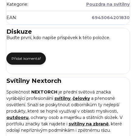
Kategorie
:
Pouzdra na svítilny
EAN
:
6945064201830
Diskuze
Buďte první, kdo napíše příspěvek k této položce.
Přidat komentář
Svítilny Nextorch
Společnost
NEXTORCH
je přední světová značka
vyrábějící profesionální
svítilny
,
čelovky
a přenosné
osvětlení. Snaží se poskytnout odborníkům ty nejlepší
produkty, které se hojně využívají v oblasti myslivosti,
outdooru
, ochrany osob a majetku a státních složek. V
portfoliu značky tak najdete i
svítilny na zbraně
, které
odolají nepříznivým podmínkám i zpětnému rázu.