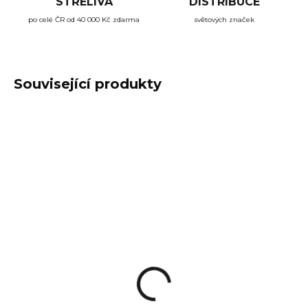
STŘELIVA
DISTRIBUCE
po celé ČR od 40 000 Kč zdarma
světových značek
Související produkty
SKLADEM
SKLADEM
(3 KS)
(4 KS)
Svítilna Nextorch
Opasek Dýlejc EDC
TA21 SET
CARRY látkový černý
2 690 Kč
1 390 Kč
Do košíku
Do košíku