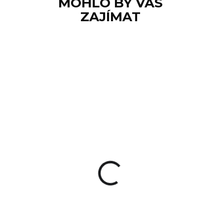
MOHLO BY VÁS
ZAJÍMAT
SKLADEM
Pouzdro Nextorch
V5
380 Kč
Do košíku
Odolné taktické pouzdro