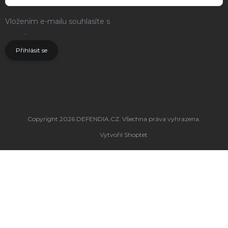
Vložením e-mailu souhlasíte s
podmínkami ochrany osobních
údajů
.
Přihlásit se
Copyright 2026
DEFENDIA.CZ
. Všechna práva vyhrazena.
Vytvořil Shoptet