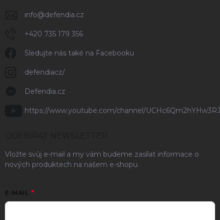
info
@
defendia.cz
+420 735 179 356
Sledujte nás také na Facebooku
defendiacz/
Defendia.cz
https://www.youtube.com/channel/UCHc6Qm2hYHw3R
ODEBÍRAT NEWSLETTER
Vložte svůj e-mail a my vám budeme zasílat informace o
nových produktech na našem e-shopu.
E-MAIL