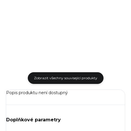
Kompaktní taktická svítilna
Dýlejc EDC CARRY je kvalitní
NEXTORCH TA21 s výkonem
opasek s textilním povrchem
1300 lm a dosahem až 160 m.
odeální pro každodenní nošení i
Nabízí 4 režimy svícení,
taktické použití
okamžitý stroboskop, režim...
Zobrazit všechny související produkty
Popis produktu není dostupný
Doplňkové parametry