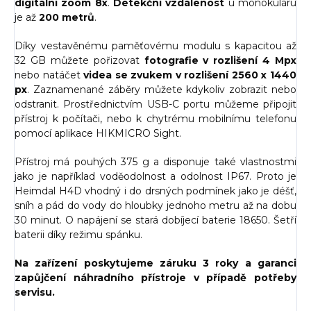
digitální zoom 8x
.
Detekční vzdálenost
u monokuláru
je až
200 metrů
.
Díky vestavěnému paměťovému modulu s kapacitou až
32 GB můžete pořizovat
fotografie v rozlišení 4 Mpx
nebo natáčet
videa se zvukem v rozlišení 2560 x 1440
px
. Zaznamenané záběry můžete kdykoliv zobrazit nebo
odstranit. Prostřednictvím USB-C portu můžeme připojit
přístroj k počítači, nebo k chytrému mobilnímu telefonu
pomocí aplikace HIKMICRO Sight.
Přístroj má pouhých 375 g a disponuje také vlastnostmi
jako je například voděodolnost a odolnost IP67. Proto je
Heimdal H4D vhodný i do drsných podmínek jako je déšť,
sníh a pád do vody do hloubky jednoho metru až na dobu
30 minut. O napájení se stará dobíjecí baterie 18650. Šetří
baterii díky režimu spánku.
Na zařízení poskytujeme záruku 3 roky a garanci
zapůjčení náhradního přístroje v případě potřeby
servisu.