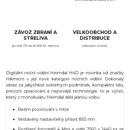
ZÁVOZ ZBRANÍ A
VELKOOBCHOD A
STŘELIVA
DISTRIBUCE
po celé ČR od 40 000 Kč zdarma
světových značek
Digitální noční vidění Heimdal H4D je novinka od značky
Hikmicro v její nové kategorii nočních vidění. Dokonalý
obraz za jakýchkoli světelných podmínek, kompaktní tělo,
precizní zpracování a nejnovější technologie, to je výčet,
který z monokuláru Heimdal dělá jasnou volbu.
Režim pozorování v mlze
Vestavěný nastavitelný přísvit 850 nm
Rozlišení fotografií 4 Mpx a videí 2560 x 1440 px se