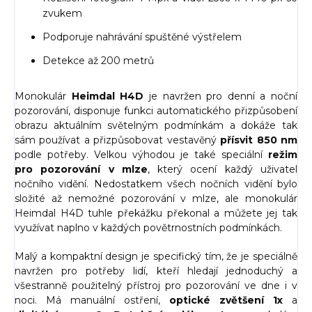
zvukem
Podporuje nahrávání spuštěné výstřelem
Detekce až 200 metrů
Monokulár
Heimdal H4D
je navržen pro denní a noční
pozorování, disponuje funkci automatického přizpůsobení
obrazu aktuálním světelným podmínkám a dokáže tak
sám používat a přizpůsobovat vestavěný
přísvit 850 nm
podle potřeby. Velkou výhodou je také speciální
režim
pro pozorování v mlze
, který ocení každý uživatel
nočního vidění. Nedostatkem všech nočních vidění bylo
složité až nemožné pozorování v mlze, ale monokulár
Heimdal H4D tuhle překážku překonal a můžete jej tak
využívat naplno v každých povětrnostních podmínkách.
Malý a kompaktní design je specifický tím, že je speciálně
navržen pro potřeby lidí, kteří hledají jednoduchý a
všestranně použitelný přístroj pro pozorování ve dne i v
noci. Má manuální ostření,
optické zvětšení 1x
a