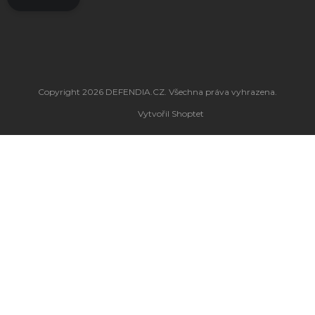
Copyright 2026
DEFENDIA.CZ
. Všechna práva vyhrazena.
Vytvořil Shoptet