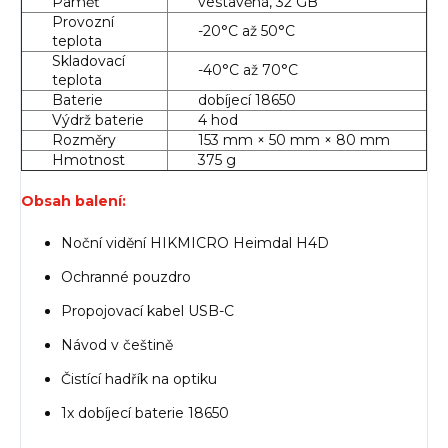
Paměť
vestavěná, 32 GB
Provozní
-20°C až 50°C
teplota
Skladovací
-40°C až 70°C
teplota
Baterie
dobíjecí 18650
Výdrž baterie
4 hod
Rozměry
153 mm × 50 mm × 80 mm
Hmotnost
375 g
Obsah balení:
Noční vidění HIKMICRO Heimdal H4D
Ochranné pouzdro
Propojovací kabel USB-C
Návod v češtině
Čistící hadřík na optiku
1x dobíjecí baterie 18650