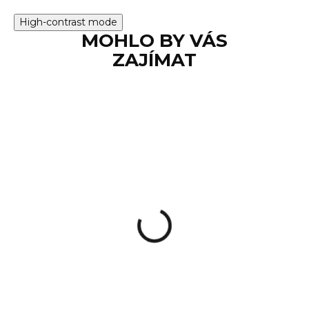
High-contrast mode
MOHLO BY VÁS
ZAJÍMAT
Hikmicro Alpex
A50TN 940nm
25 000 Kč