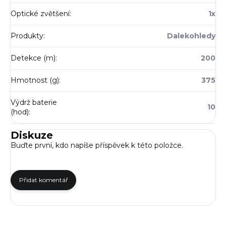
Optické zvětšení
:
1x
Produkty
:
Dalekohledy
Detekce (m)
:
200
Hmotnost (g)
:
375
Výdrž baterie
10
(hod)
:
Diskuze
Buďte první, kdo napíše příspěvek k této položce.
Přidat komentář