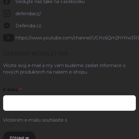
Sledujte nás také na Facebooku
defendiacz/
Defendia.cz
https://www.youtube.com/channel/UCHc6Qm2hYHw3R
ODEBÍRAT NEWSLETTER
Vložte svůj e-mail a my vám budeme zasílat informace o
nových produktech na našem e-shopu.
E-MAIL
Vložením e-mailu souhlasíte s
podmínkami ochrany osobních
údajů
.
Přihlásit se