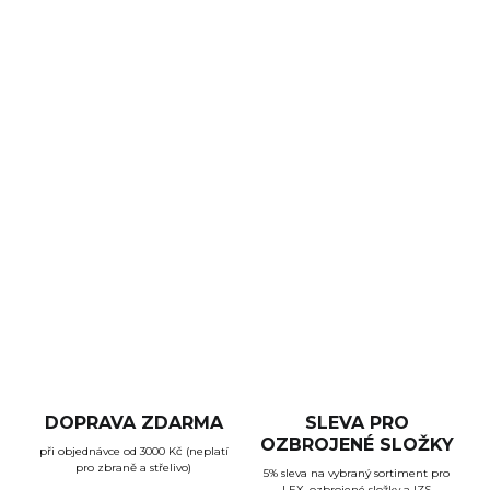
−
+
Přidat do košíku
Digitální noční vidění - monokulár. Režim den/noc - přes
den barevný a v noci černobílý obraz. Čočka: 31
mm. Detekční vzdálenost: 200 m. Optické zvětšení: 1x.
Plynulý digitální zoom: až 8x. Přísvit: 850 nm. Displej
AMOLED 454 x 454 px.
DETAILNÍ INFORMACE
ZEPTAT SE
HLÍDAT
DOPRAVA ZDARMA
SLEVA PRO
OZBROJENÉ SLOŽKY
při objednávce od 3000 Kč (neplatí
pro zbraně a střelivo)
5% sleva na vybraný sortiment pro
LEX, ozbrojené složky a IZS