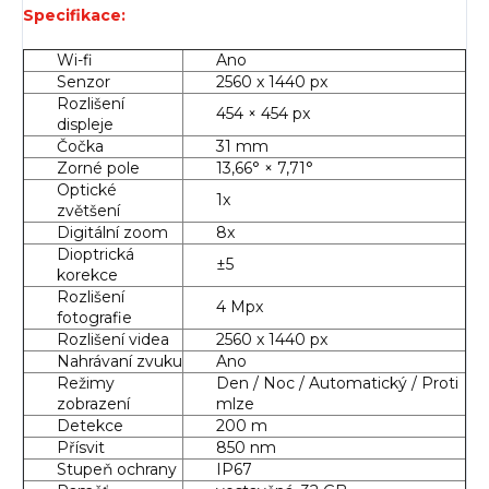
Specifikace:
Wi-fi
Ano
Senzor
2560 x 1440 px
Rozlišení
454 × 454 px
displeje
Čočka
31 mm
Zorné pole
13,66° × 7,71°
Optické
1x
zvětšení
Digitální zoom
8x
Dioptrická
±5
korekce
Rozlišení
4 Mpx
fotografie
Rozlišení videa
2560 x 1440 px
Nahrávaní zvuku
Ano
Režimy
Den / Noc / Automatický / Proti
zobrazení
mlze
Detekce
200 m
Přísvit
850 nm
Stupeň ochrany
IP67