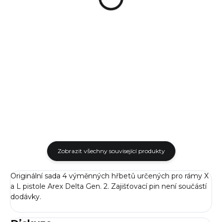
Detail
Detail
Náhradní barevná rukojeť
Náhradní barevná rukojeť
pistole Arex Delta L.
pistole Arex Delta M.
Zobrazit všechny související produkty
Originální sada 4 výměnných hřbetů určených pro rámy X
a L pistole Arex Delta Gen. 2. Zajišťovací pin není součástí
dodávky.