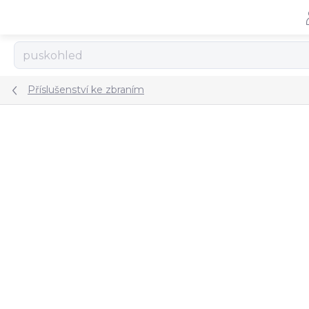
Přejít
na
obsah
Příslušenství ke zbraním
ZNAČKA:
AREX