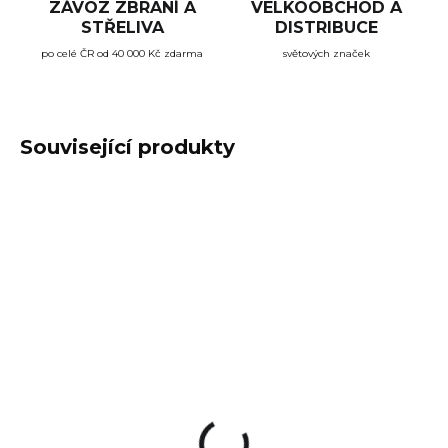
ZÁVOZ ZBRANÍ A
VELKOOBCHOD A
STŘELIVA
DISTRIBUCE
po celé ČR od 40 000 Kč zdarma
světových značek
Související produkty
TIP
SKLADEM
SKLADEM
(2 KS)
(1 KS)
Náhradní barevná
Náhradní barevná
rukojeť Arex Delta L
rukojeť Arex Delta M
1 299 Kč
1 299 Kč