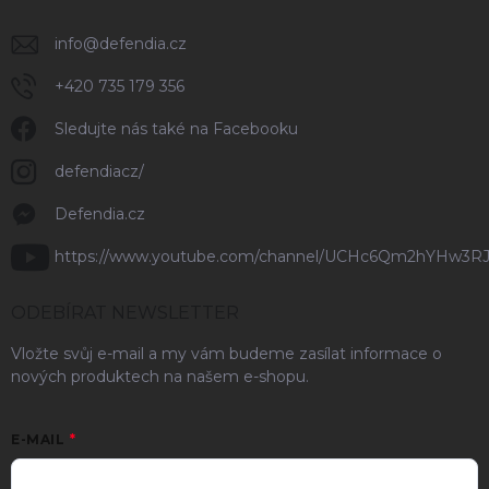
info
@
defendia.cz
+420 735 179 356
Sledujte nás také na Facebooku
defendiacz/
Defendia.cz
https://www.youtube.com/channel/UCHc6Qm2hYHw3R
ODEBÍRAT NEWSLETTER
Vložte svůj e-mail a my vám budeme zasílat informace o
nových produktech na našem e-shopu.
E-MAIL