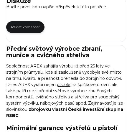
Diskuze
Buďte první, kdo napíše příspěvek k této položce.
Přidat komentář
Přední světový výrobce zbraní,
munice a cvičného střeliva
Společnost AREX zahájila výrobu již před 25 lety ve
strojním průmyslu, kde si zaslouženě vydobyla své místo
na trhu. Kvalitu a přesnost přenesla do zbrojního odvětví.
Dnes AREX vyrábí nejen
pistole
na špičkové úrovni, ale
také patří mezi přední světové výrobce zbraňových
komponentů, cvičného střeliva a střeliva pro soupeřský
systém výcviku, nábojových pásů apod. Zajímavostí je, že
slovinskou
zbrojovku vlastní Česká investiční skupina
RSBC
.
Minimální garance výstřelů u pistolí