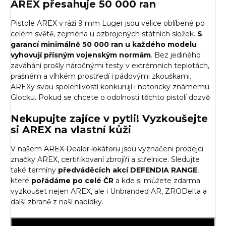
AREX přesahuje 50 000 ran
Pistole AREX v ráži 9 mm Luger jsou velice oblíbené po
celém světě, zejména u ozbrojených státních složek.
S
garancí minimálně 50 000 ran u každého modelu
vyhovují přísným vojenským normám
. Bez jediného
zaváhání prošly náročnými testy v extrémních teplotách,
prašném a vlhkém prostředí i pádovými zkouškami.
AREXy svou spolehlivostí konkurují i notoricky známému
Glocku. Pokud se chcete o odolnosti těchto pistolí dozvě
Nekupujte zajíce v pytli! Vyzkoušejte
si AREX na vlastní kůži
V našem
AREX Dealer lokátoru
jsou vyznačeni prodejci
značky AREX, certifikovaní zbrojíři a střelnice. Sledujte
také termíny
předváděcích akcí
DEFENDIA RANGE
,
které
pořádáme po celé ČR
a kde si můžete zdarma
vyzkoušet nejen AREX, ale i Unbranded AR, ZRODelta a
další zbraně z naší nabídky.