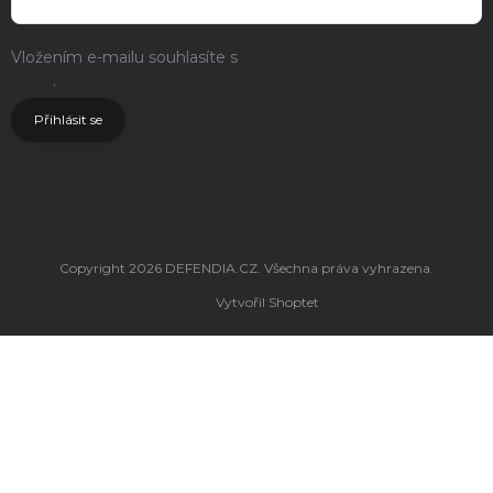
Vložením e-mailu souhlasíte s
podmínkami ochrany osobních
údajů
.
Přihlásit se
Copyright 2026
DEFENDIA.CZ
. Všechna práva vyhrazena.
Vytvořil Shoptet