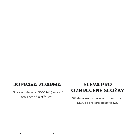
Sada čtyř výměnných hřbetů pro pistoli Arex Delta Gen.2.
Hřbety jsou pro rám velikosti X a L. Různé barvy.
DETAILNÍ INFORMACE
ZEPTAT SE
HLÍDAT
DOPRAVA ZDARMA
SLEVA PRO
OZBROJENÉ SLOŽKY
při objednávce od 3000 Kč (neplatí
pro zbraně a střelivo)
5% sleva na vybraný sortiment pro
LEX, ozbrojené složky a IZS