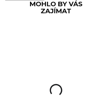
MOHLO BY VÁS
ZAJÍMAT
SKLADEM
Sada hřbetů AREX
Delta Gen.2 L/X
250 Kč
Detail
Sada čtyř výměnných hřbetů