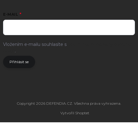
E-MAIL
Vložením e-mailu souhlasíte s
podmínkami ochrany osobních
údajů
.
Přihlásit se
Copyright 2026
DEFENDIA.CZ
. Všechna práva vyhrazena.
Vytvořil Shoptet