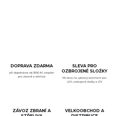
Praktická spona dvou zásobníků pro CZ Scorpion EVO 3.
Kompatibilní s 10, 20 i 30rannými zásobníky. Sada
obsahuje 3 ks spon.
DETAILNÍ INFORMACE
ZEPTAT SE
HLÍDAT
DOPRAVA ZDARMA
SLEVA PRO
OZBROJENÉ SLOŽKY
při objednávce od 3000 Kč (neplatí
pro zbraně a střelivo)
5% sleva na vybraný sortiment pro
LEX, ozbrojené složky a IZS
ZÁVOZ ZBRANÍ A
VELKOOBCHOD A
STŘELIVA
DISTRIBUCE