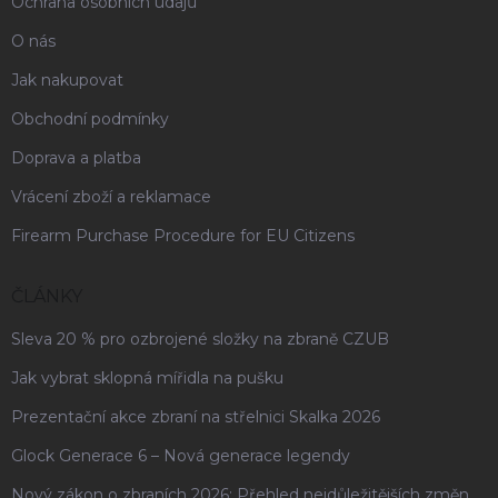
Ochrana osobních údajů
O nás
Jak nakupovat
Obchodní podmínky
Doprava a platba
Vrácení zboží a reklamace
Firearm Purchase Procedure for EU Citizens
ČLÁNKY
Sleva 20 % pro ozbrojené složky na zbraně CZUB
Jak vybrat sklopná mířidla na pušku
Prezentační akce zbraní na střelnici Skalka 2026
Glock Generace 6 – Nová generace legendy
Nový zákon o zbraních 2026: Přehled nejdůležitějších změn