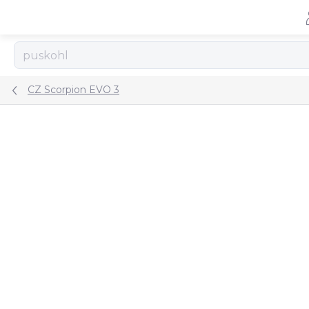
Přejít
na
obsah
CZ Scorpion EVO 3
ZNAČKA:
ASCALON ARMS