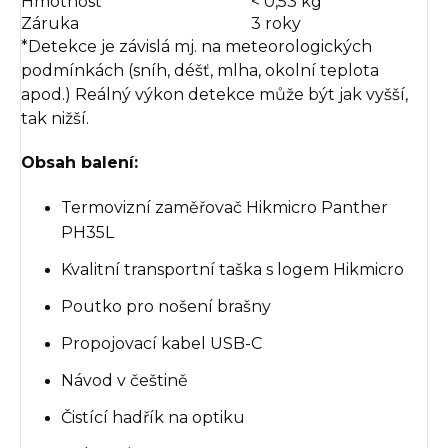
Hmotnost
< 0,53 kg
Záruka
3 roky
*Detekce je závislá mj. na meteorologických
podmínkách (sníh, déšť, mlha, okolní teplota
apod.) Reálný výkon detekce může být jak vyšší,
tak nižší.
Obsah balení:
Termovizní zaměřovač Hikmicro Panther
PH35L
Kvalitní transportní taška s logem Hikmicro
Poutko pro nošení brašny
Propojovací kabel USB-C
Návod v češtině
Čistící hadřík na optiku