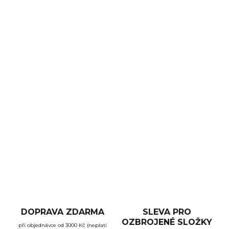
DORUČENÍ
−
+
Přidat do košíku
Hikmicro Panther PQ35L disponuje 35mm čočkou a
jádrem 640 × 512 px (12 µm) s citlivostí < 35mk. Rozlišení
OLED displeje o velikosti 0,39 palce činí 1024 × 768 px.
Detekuje člověka na 1652 m a vozidlo až na 4472 m. Zvolit
si můžete ze 4 barevných palet a tří barev kříže.
DETAILNÍ INFORMACE
ZEPTAT SE
HLÍDAT
DOPRAVA ZDARMA
SLEVA PRO
OZBROJENÉ SLOŽKY
při objednávce od 3000 Kč (neplatí