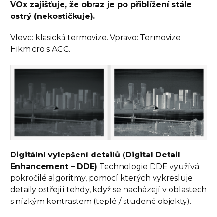
VOx zajišťuje, že obraz je po přiblížení stále
ostrý (nekostičkuje).
Vlevo: klasická termovize. Vpravo: Termovize
Hikmicro s AGC.
Digitální vylepšení detailů (Digital Detail
Enhancement – DDE)
Technologie DDE využívá
pokročilé algoritmy, pomocí kterých vykresluje
detaily ostřeji i tehdy, když se nacházejí v oblastech
s nízkým kontrastem (teplé / studené objekty).