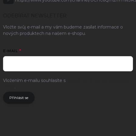
https://www.youtube.com/channel/UCHc6Qm2hYHw3R
ODEBÍRAT NEWSLETTER
Vložte svůj e-mail a my vám budeme zasílat informace o
nových produktech na našem e-shopu.
E-MAIL
Vložením e-mailu souhlasíte s
podmínkami ochrany osobních
údajů
.
Přihlásit se