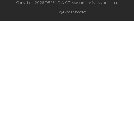
Copyright 2026
DEFENDIA.CZ
. Všechna práva vyhrazena.
Vytvořil Shoptet