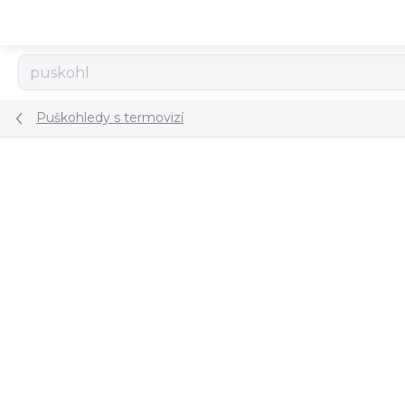
Přejít
na
obsah
Puškohledy s termovizí
ZNAČKA:
HIKMICRO