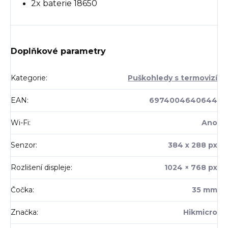
2x baterie 18650
Doplňkové parametry
Kategorie
:
Puškohledy s termovizí
EAN
:
6974004640644
Wi-Fi
:
Ano
Senzor
:
384 x 288 px
Rozlišení displeje
:
1024 × 768 px
Čočka
:
35 mm
Značka
:
Hikmicro