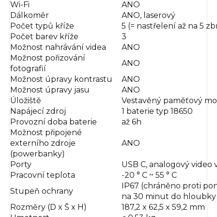
Wi-Fi
ANO
Dálkoměr
ANO, laserový
Počet typů kříže
5 (= nastřelení až na 5 zb
Počet barev kříže
3
Možnost nahrávání videa
ANO
Možnost pořizování
ANO
fotografií
Možnost úpravy kontrastu
ANO
Možnost úpravy jasu
ANO
Úložiště
Vestavěný paměťový mod
Napájecí zdroj
1 baterie typ 18650
Provozní doba baterie
až 6h
Možnost připojené
externího zdroje
ANO
(powerbanky)
Porty
USB C, analogový video 
Pracovní teplota
-20 ° C ~ 55 ° C
IP67 (chráněno proti po
Stupeň ochrany
na 30 minut do hloubky 
Rozměry (D x Š x H)
187,2 x 62,5 x 59,2 mm