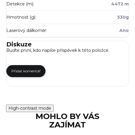
Detekce (m)
:
4472 m
Hmotnost (g)
:
530g
Laserový dálkoměr
:
Ano
Diskuze
Buďte první, kdo napíše příspěvek k této položce.
Přidat komentář
High-contrast mode
MOHLO BY VÁS
ZAJÍMAT