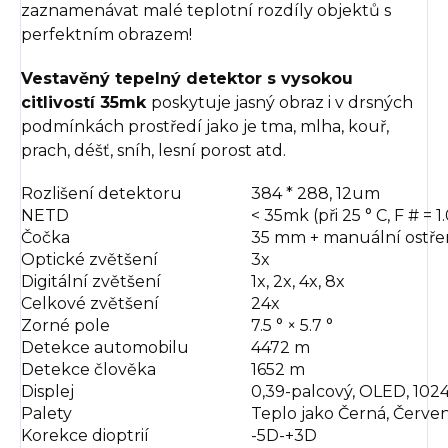
zaznamenávat malé teplotní rozdíly objektů s
perfektním obrazem!
Vestavěný tepelný detektor s vysokou
citlivostí 35mk
poskytuje jasný obraz i v drsných
podmínkách prostředí jako je tma, mlha, kouř,
prach, déšť, sníh, lesní porost atd.
Rozlišení detektoru
384 * 288, 12um
NETD
< 35mk (při 25 ° C, F # = 1.
Čočka
35 mm + manuální ostře
Optické zvětšení
3x
Digitální zvětšení
1x, 2x, 4x, 8x
Celkové zvětšení
24x
Zorné pole
7.5 ° × 5.7 °
Detekce automobilu
4472 m
Detekce člověka
1652 m
Displej
0,39-palcový, OLED, 1024
Palety
Teplo jako Černá, Červen
Korekce dioptrií
-5D-+3D