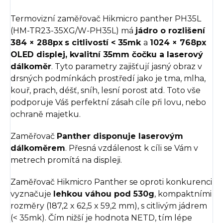
Termovizní zaměřovač Hikmicro panther PH35L
(HM-TR23-35XG/W-PH35L) má
jádro o rozlišení
384 × 288px
s citlivostí < 35mk
a
1024 × 768px
OLED displej, kvalitní 35mm čočku a laserový
dálkoměr
. Tyto parametry zajišťují jasný obraz v
drsných podmínkách prostředí jako je tma, mlha,
kouř, prach, déšť, sníh, lesní porost atd. Toto vše
podporuje Váš perfektní zásah cíle při lovu, nebo
ochraně majetku.
Zaměřovač
Panther disponuje laserovým
dálkoměrem
. Přesná vzdálenost k cíli se Vám v
metrech promítá na displeji.
Zaměřovač Hikmicro Panther se oproti konkurenci
vyznačuje
lehkou váhou pod 530g
, kompaktními
rozměry (187,2 x 62,5 x 59,2 mm), s citlivým jádrem
(< 35mk). Čím nižší je hodnota NETD, tím lépe