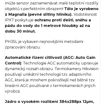
může senzor zaznamenávat malé teplotní rozdíly
objektů s perfektním obrazem!
Tělo je vyrobeno
z Magnalia (pevné slitiny hliníku).
Vodotěsnost
IPX7 poskytuje
ochranu proti dešti, sněhu a
pádu do vody do 1 metrové hloubky až na
dobu 30 minut.
PH35L je vybaven nejnovějšími metodami
zpracování obrazu:
Automatické řízení citlivosti (AGC: Auto Gain
Control)
: Technologie AGC automaticky upravuje
dynamický rozsah obrazu. Termokamery Hikvision
používají unikátní technologii tzv. adaptivního
AGC, která je mnohem pokročilejší než běžné tzv.
lineární AGC používané v termokamerách jiných
výrobců.
Jádro o vysokém rozlišení 384x288px 12µm,