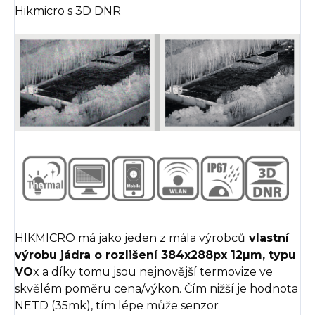
Hikmicro s 3D DNR
HIKMICRO má jako jeden z mála výrobců
vlastní
výrobu jádra o rozlišení 384x288px 12
µm, typu
VO
x a díky tomu jsou nejnovější termovize ve
skvělém poměru cena/výkon. Čím nižší je hodnota
NETD (35mk), tím lépe může senzor