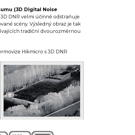
šumu (3D Digital Noise
3D DNR velmi účinně odstraňuje
vané scény. Výsledný obraz je tak
žívajících tradiční dvourozměrnou
 Termovize Hikmicro s 3D DNR