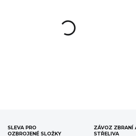
−
+
Termovizní zaměřovač. Čočk
až 8
x. Celkové zvětšení: 21,
px
.
Jádro Hikmicro 384x288p
integrovaný akumulátor pomo
balení. Provozní doba na bater
DETAILNÍ INFORMACE
SLEVA PRO
ZÁVOZ ZBRANÍ 
OZBROJENÉ SLOŽKY
STŘELIVA