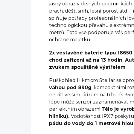
jasný obraz v drsných podmínkách pr
prach, déšť, sníh, lesní porost atd
splňuje potřeby profesionálních lovců
technologickou převahu s extrém
metrů. Toto vše podporuje Váš perfe
ochraně majetku.
2x vestavěné baterie typu 18650 
chod zařízení až na 13 hodin.
Aut
zvukem spouštěné výstřelem
Puškohled Hikmicro Stellar se opr
váhou pod 890g
, kompaktními ro
nejcitlivějším jádrem na trhu (< 35
lépe může senzor zaznamenávat mal
perfektním obrazem!
Tělo je vyro
hliníku).
Vodotěsnost IPX7 poskyt
pádu do vody do 1 metrové hlou