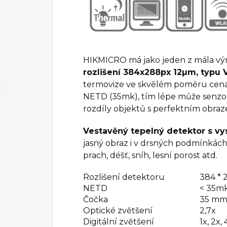
HIKMICRO má jako jeden z mála vý
rozlišení 384x288px 12
µm, typu 
termovize ve skvělém poměru cena/
NETD (35mk), tím lépe může senzo
rozdíly objektů s perfektním obraz
Vestavěný tepelný detektor s vy
jasný obraz i v drsných podmínkách 
prach, déšť, sníh, lesní porost atd.
Rozlišení detektoru
384 * 
NETD
< 35mk 
Čočka
35 mm 
Optické zvětšení
2,7x
Digitální zvětšení
1x, 2x, 