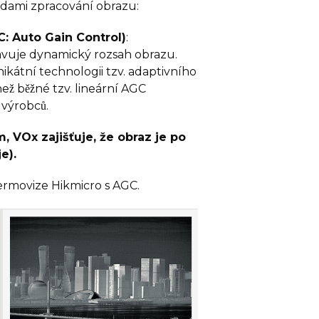
dami zpracování obrazu:
C: Auto Gain Control)
:
uje dynamický rozsah obrazu.
kátní technologii tzv. adaptivního
̌ běžné tzv. lineární AGC
výrobců.
, VOx zajišťuje, že obraz je po
e).
Termovize Hikmicro s AGC.