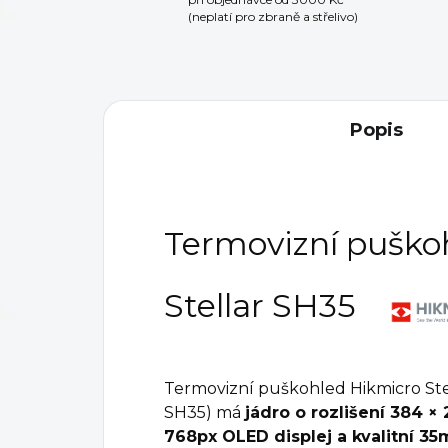
(neplatí pro zbraně a střelivo)
Popis
Termovizní puško
Stellar SH35
Termovizní puškohled Hikmicro St
SH35) má
jádro o rozlišení 384 ×
768px OLED displej a kvalitní 3