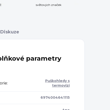
č
světových značek
Diskuze
lňkové parametry
Puškohledy s
orie
:
termovizí
6974004641115