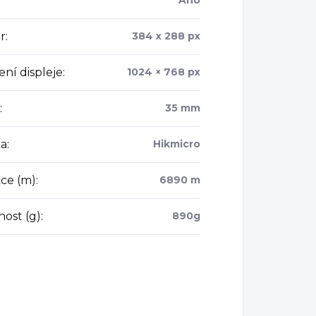
Ano
r
:
384 x 288 px
ení displeje
:
1024 × 768 px
:
35 mm
a
:
Hikmicro
ce (m)
:
6890 m
ost (g)
:
890g