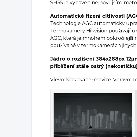
SH35 je vybaven nejnovějšími meto
Automatické řízení citlivosti (AG
Technologie AGC automaticky uprav
Termokamery Hikvision používají uni
AGC, která je mnohem pokročilejší nez
používané v termokamerách jiných 
Jádro o rozlišení 384x288px 12µm
přiblížení stále ostrý (nekostičkuj
Vlevo: klasická termovize. Vpravo: 