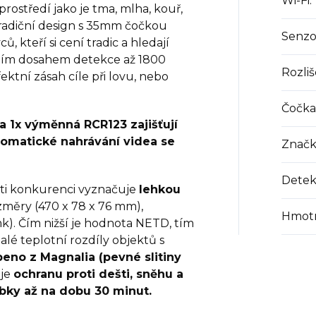
Wi-Fi
:
ostředí jako je tma, mlha, kouř,
. Tradiční design s 35mm čočkou
Senzo
, kteří si cení tradic a hledají
ním dosahem detekce až 1800
Rozliš
ktní zásah cíle při lovu, nebo
Čočka
a 1x výměnná RCR123 zajišťují
omatické nahrávání videa se
Značk
Detek
oti konkurenci vyznačuje
lehkou
změry (470 x 78 x 76 mm),
Hmotn
mk). Čím nižší je hodnota NETD, tím
é teplotní rozdíly objektů s
beno z Magnalia (pevné slitiny
uje
ochranu proti dešti, sněhu a
bky až na dobu 30 minut.