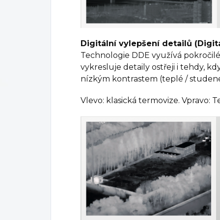
Digitální vylepšení detailů (Dig
Technologie DDE využívá pokročilé
vykresluje detaily ostřeji i tehdy, k
nízkým kontrastem (teplé / studené
Vlevo: klasická termovize. Vpravo: 