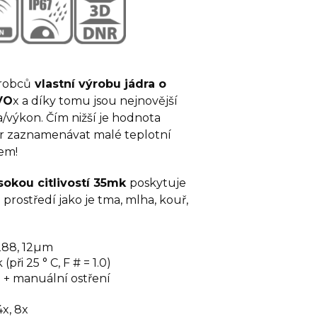
robců
vlastní výrobu jádra o
VO
x a díky tomu jsou nejnovější
výkon. Čím nižší je hodnota
r zaznamenávat malé teplotní
em!
sokou citlivostí 35mk
poskytuje
prostředí jako je tma, mlha, kouř,
288, 12µm
(při 25 ° C, F # = 1.0)
+ manuální ostření
4x, 8x