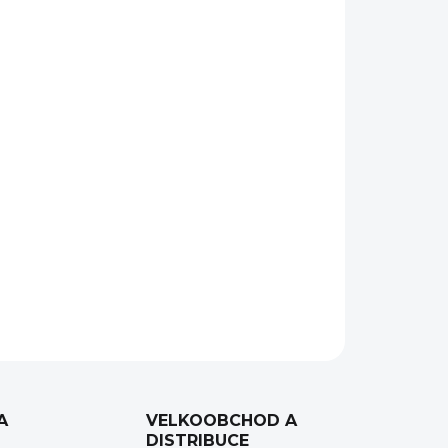
Přidat do košíku
a 35
mm. Optické zvětšení: 2,7x. Digitální zvětšení
6x. Detekce až 1800 m. Displej OLED 1024x768
x 12µm VOx.
Citlivost jádra:< 35mk. Napájení na
cí USB-C vstupu. Napájecí kabel přiložen v
ie až 13 hodin.
ZEPTAT SE
HLÍDAT
A
VELKOOBCHOD A
DISTRIBUCE