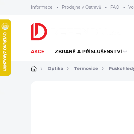
Přejít
Informace
Prodejna v Ostravě
FAQ
Vo
na
obsah
AKCE
ZBRANĚ A PŘÍSLUŠENSTVÍ
Domů
Optika
Termovize
Puškohledy
ZNAČKA:
HIKMICRO