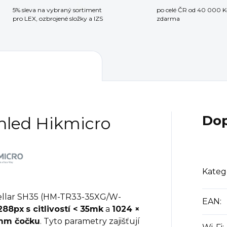
5% sleva na vybraný sortiment
po celé ČR od 40 000 K
pro LEX, ozbrojené složky a IZS
zdarma
Dop
hled Hikmicro
Kateg
ellar SH35 (HM-TR33-35XG/W-
EAN
:
 288px
s citlivostí < 35mk
a
1024 ×
5mm čočku
. Tyto parametry zajišťují