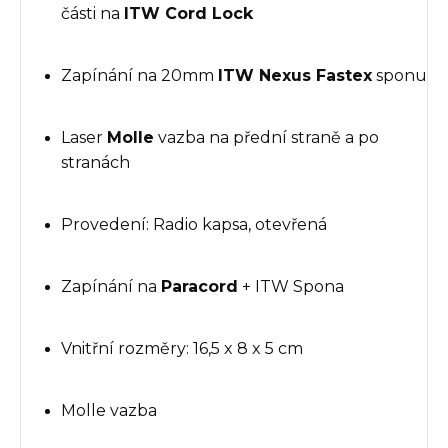
části na
ITW Cord Lock
Zapínání na 20mm
ITW Nexus Fastex
sponu
Laser
Molle
vazba na přední straně a po
stranách
Provedení: Radio kapsa, otevřená
Zapínání na
Paracord
+ ITW Spona
Vnitřní rozměry: 16,5 x 8 x 5 cm
Molle vazba