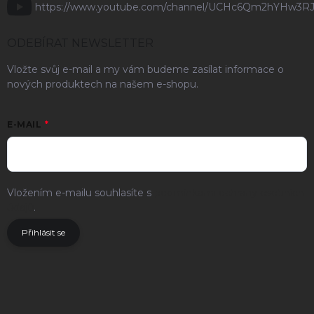
https://www.youtube.com/channel/UCHc6Qm2hYHw3R
ODEBÍRAT NEWSLETTER
Vložte svůj e-mail a my vám budeme zasílat informace o
nových produktech na našem e-shopu.
E-MAIL
Vložením e-mailu souhlasíte s
podmínkami ochrany osobních
údajů
.
Přihlásit se