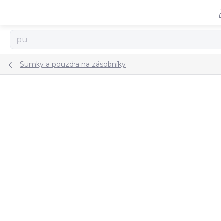
Přejít
na
obsah
Sumky a pouzdra na zásobníky
ZNAČKA:
CUSTOM GEAR