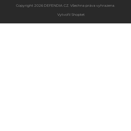
Copyright 2026
DEFENDIA.CZ
. Všechna práva vyhrazena.
Vytvořil Shoptet