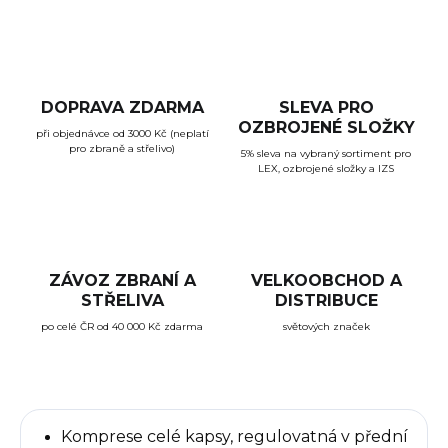
DOPRAVA ZDARMA
SLEVA PRO
OZBROJENÉ SLOŽKY
při objednávce od 3000 Kč (neplatí
pro zbraně a střelivo)
5% sleva na vybraný sortiment pro
LEX, ozbrojené složky a IZS
ZÁVOZ ZBRANÍ A
VELKOOBCHOD A
STŘELIVA
DISTRIBUCE
po celé ČR od 40 000 Kč zdarma
světových značek
Komprese celé kapsy, regulovatná v přední