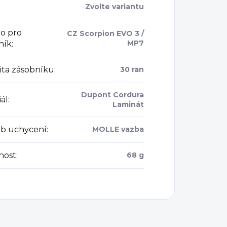
Zvolte variantu
o pro
CZ Scorpion EVO 3 /
MP7
ník
:
ita zásobníku
:
30 ran
Dupont Cordura
ál
:
Laminát
b uchycení
:
MOLLE vazba
nost
:
68 g