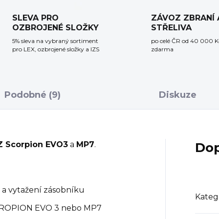
SLEVA PRO
ZÁVOZ ZBRANÍ 
OZBROJENÉ SLOŽKY
STŘELIVA
5% sleva na vybraný sortiment
po celé ČR od 40 000 K
pro LEX, ozbrojené složky a IZS
zdarma
Podobné (9)
Diskuze
Z Scorpion EVO3
a
MP7
.
Dop
 a vytažení zásobníku
Kateg
 SCROPION EVO 3 nebo MP7