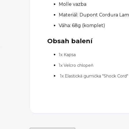
Molle vazba
Materiál: Dupont Cordura Lam
Váha: 68g (komplet)
Obsah balení
1x Kapsa
1x Velcro chlopeň
1x Elastická gumička "Shock Cord"