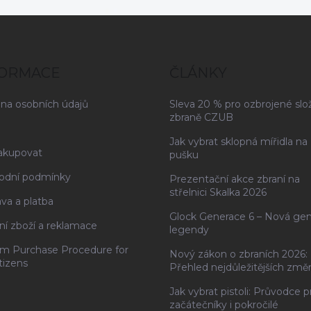
Echelon
FORMACE
ČLÁNKY
na osobních údajů
Sleva 20 % pro ozbrojené slo
zbraně CZUB
Jak vybrat sklopná mířidla na
akupovat
pušku
odní podmínky
Prezentační akce zbraní na
střelnici Skalka 2026
va a platba
Glock Generace 6 – Nová ge
ní zboží a reklamace
legendy
rm Purchase Procedure for
Nový zákon o zbraních 2026:
tizens
Přehled nejdůležitějších změ
Jak vybrat pistoli: Průvodce p
začátečníky i pokročilé