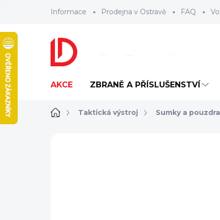
Přejít
Informace
Prodejna v Ostravě
FAQ
Vo
na
obsah
AKCE
ZBRANĚ A PŘÍSLUŠENSTVÍ
Domů
Taktická výstroj
Sumky a pouzdra
ZNAČKA:
CUSTOM GEAR