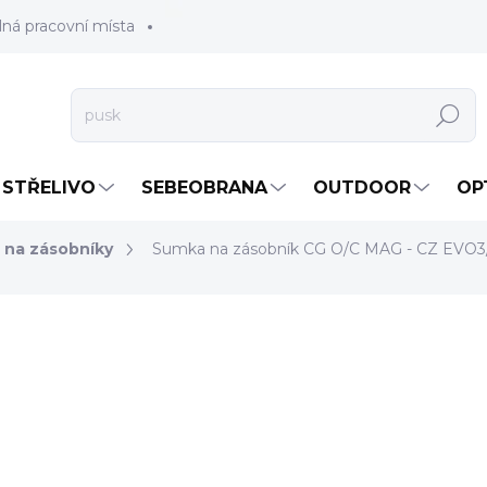
lná pracovní místa
Hledat
STŘELIVO
SEBEOBRANA
OUTDOOR
OP
 na zásobníky
Sumka na zásobník CG O/C MAG - CZ EVO
od
470 Kč
od
388,43 Kč
bez DPH
Měrná
ZVOLTE VARIANTU
cena:
ČER