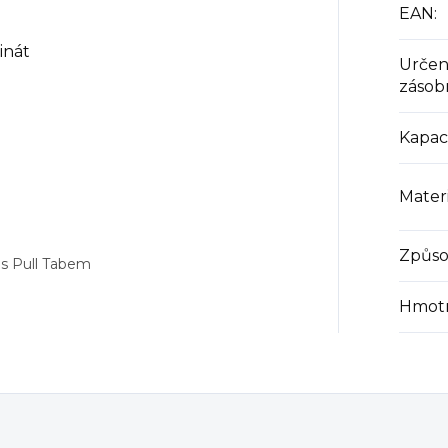
EAN
:
inát
Určen
zásob
Kapac
Materi
Způso
 s Pull Tabem
Hmot