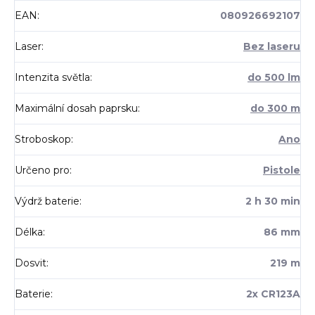
EAN
:
080926692107
Laser
:
Bez laseru
Intenzita světla
:
do 500 lm
Maximální dosah paprsku
:
do 300 m
Stroboskop
:
Ano
Určeno pro
:
Pistole
Výdrž baterie
:
2 h 30 min
Délka
:
86 mm
Dosvit
:
219 m
Baterie
:
2x CR123A