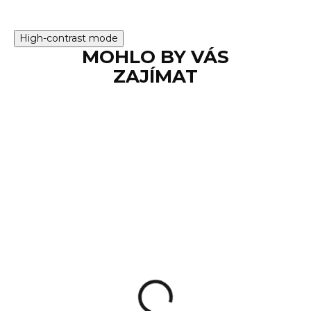
High-contrast mode
MOHLO BY VÁS
ZAJÍMAT
SKLADEM
Pistolová svítilna
Streamlight TLR-1
HL