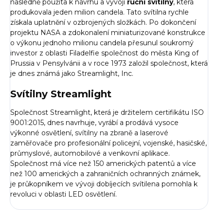
následně použita k návrhu a vývoji
ruční svítilny
, která
produkovala jeden milion candela. Tato svítilna rychle
získala uplatnění v ozbrojených složkách. Po dokončení
projektu NASA a zdokonalení miniaturizované konstrukce
o výkonu jednoho milionu candela přesunul soukromý
investor z oblasti Filadelfie společnost do města King of
Prussia v Pensylvánii a v roce 1973 založil společnost, která
je dnes známá jako Streamlight, Inc.
Svítilny Streamlight
Společnost Streamlight, která je držitelem certifikátu ISO
9001:2015, dnes navrhuje, vyrábí a prodává vysoce
výkonné osvětlení,
svítilny na zbraně
a laserové
zaměřovače pro profesionální policejní, vojenské, hasičské,
průmyslové, automobilové a venkovní aplikace.
Společnost má více než 150 amerických patentů a více
než 100 amerických a zahraničních ochranných známek,
je průkopníkem ve vývoji dobíjecích svítilena pomohla k
revoluci v oblasti LED osvětlení.