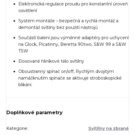
Elektronická regulace proudu pro konstantní úroveň
osvětlení
Systém montáže – bezpečná a rychlá montáž a
demontáž svítilny bez použití nástrojů
Součástí balení jsou výměnné adaptéry pro uchycení
na Glock, Picatinny, Beretta 90two, S&W 99 a S&W
TSW
Eloxované hliníkové tělo svítilny
Oboustranný spínač on/off, Rychlým dvojitým
namáčknutím spínače se aktivuje stroboskopické
blikání.
Doplňkové parametry
Kategorie
:
Svítilny na zbraně