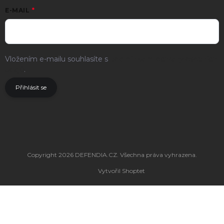
E-MAIL
Vložením e-mailu souhlasíte s
podmínkami ochrany osobních
údajů
.
Přihlásit se
Copyright 2026
DEFENDIA.CZ
. Všechna práva vyhrazena.
Vytvořil Shoptet