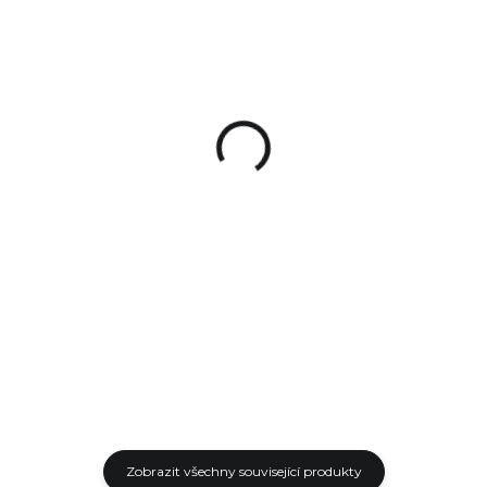
SKLADEM
SKLADEM
(1 KS)
(1 KS)
Pistole AREX Delta L
Pistole AREX Delta M
13 990 Kč
12 790 Kč
od
od
Detail
Detail
AREX Delta Gen. 2 L je Full-Size
AREX Delta M je kompaktní
pistole, která má oproti
pistole vhodná pro každodenní
předchozí generaci vylepšený
nošení. Modifikovaný Striker
rám včetně ergonomické
Fired mechanismus využívá
rukojeti. Spoušťový...
prvky dvojčinné spouště...
Zobrazit všechny související produkty