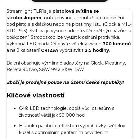
Streamlight TLR1s je
pistolová svítilna se
stroboskopem
a integrovanou montáží pro upevnění
pod pistole s drážkou nebo na picatinny lištu (Glock a MIL-
STD-1913). Svítilna je vysoce odolná vůči zpětným rázům a
poškození. Stroboskop lze využít k oslnění protivníka.
Výkonná LED dioda C4 dává světelný výkon
300 lumenů
a na 2 ks baterií
CR123A
vydrží svítit
2,5 hodiny
.
Balení obsahuje výměnné adaptéry na Glock, Picatinny,
Bereta 90two, S&W 99 a S&W TSW.
Zboží je prodejné pouze na území České republiky!
Klíčové vlastnosti
C4® LED technologie, odolá vůči otřesům s
životností větší jak 50 000 hod
Hluboká parabola reflektoru vytváří úzký světelný
kužel s optimálním periferním osvětlením