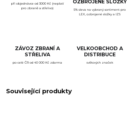
OZBROJENÉ SLOŽKY
při objednávce od 3000 Kč (neplatí
pro zbraně a střelivo)
5% sleva na vybraný sortiment pro
LEX, ozbrojené složky a IZS
ZÁVOZ ZBRANÍ A
VELKOOBCHOD A
STŘELIVA
DISTRIBUCE
po celé ČR od 40 000 Kč zdarma
světových značek
Související produkty
TIP