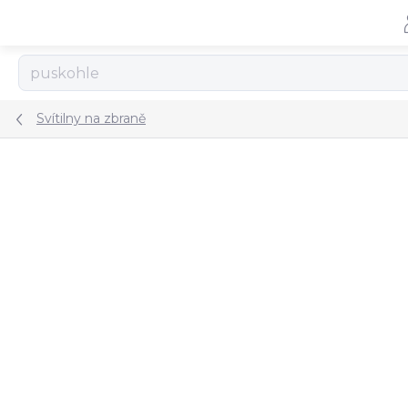
Přejít
na
obsah
Svítilny na zbraně
ZNAČKA:
STREAMLIGHT