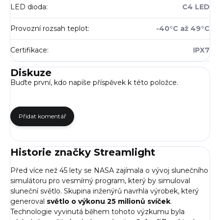
LED dioda
:
C4 LED
Provozní rozsah teplot
:
-40°C až 49°C
Certifikace
:
IPX7
Diskuze
Buďte první, kdo napíše příspěvek k této položce.
Přidat komentář
Historie značky Streamlight
Před více než 45 lety se NASA zajímala o vývoj slunečního
simulátoru pro vesmírný program, který by simuloval
sluneční světlo. Skupina inženýrů navrhla výrobek, který
generoval
světlo o výkonu 25 milionů svíček
.
Technologie vyvinutá během tohoto výzkumu byla