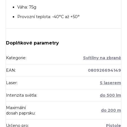
Váha: 75g
Provozní teplota: -40°C až +50°
Doplňkové parametry
Kategorie
:
Svítilny na zbraně
EAN
:
080926694149
Laser
:
S laserem
Intenzita světla
:
do 500 lm
Maximální
do 200 m
dosah paprsku
:
Určeno pro
:
Pistole