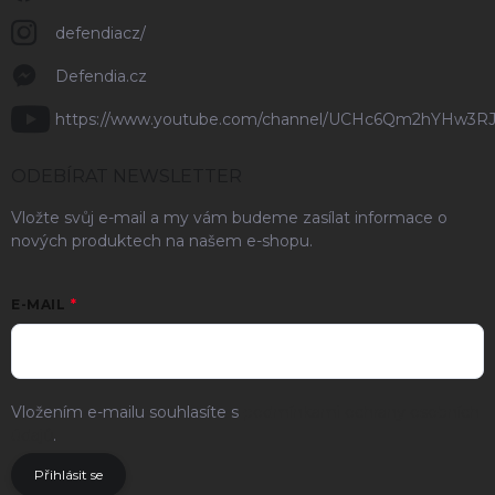
defendiacz/
Defendia.cz
https://www.youtube.com/channel/UCHc6Qm2hYHw3R
ODEBÍRAT NEWSLETTER
Vložte svůj e-mail a my vám budeme zasílat informace o
nových produktech na našem e-shopu.
E-MAIL
Vložením e-mailu souhlasíte s
podmínkami ochrany osobních
údajů
.
Přihlásit se