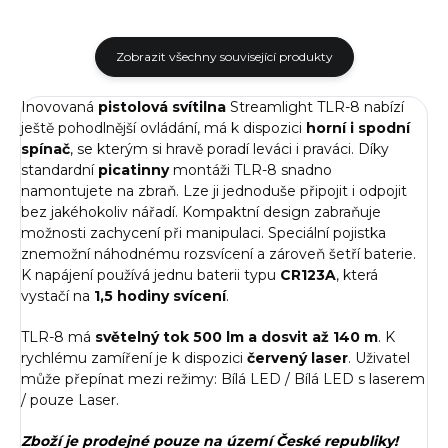
Zobrazit všechny související produkty
Inovovaná
pistolová svítilna
Streamlight TLR-8 nabízí
ještě pohodlnější ovládání, má k dispozici
horní i spodní
spínač
, se kterým si hravě poradí leváci i praváci. Díky
standardní
picatinny
montáži TLR-8 snadno
namontujete na zbraň. Lze ji jednoduše připojit i odpojit
bez jakéhokoliv nářadí. Kompaktní design zabraňuje
možnosti zachycení při manipulaci. Speciální pojistka
znemožní náhodnému rozsvícení a zároveň šetří baterie.
K napájení používá jednu baterii typu
CR123A
, která
vystačí na
1,5 hodiny svícení
.
TLR-8 má
světelný tok 500 lm a dosvit až 140 m
. K
rychlému zamíření je k dispozici
červený laser
. Uživatel
může přepínat mezi režimy: Bílá LED / Bílá LED s laserem
/ pouze Laser.
Zboží je prodejné pouze na území České republiky!