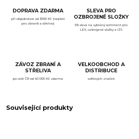
DOPRAVA ZDARMA
SLEVA PRO
OZBROJENÉ SLOŽKY
při objednávce od 3000 Kč (neplatí
pro zbraně a střelivo)
5% sleva na vybraný sortiment pro
LEX, ozbrojené složky a IZS
ZÁVOZ ZBRANÍ A
VELKOOBCHOD A
STŘELIVA
DISTRIBUCE
po celé ČR od 40 000 Kč zdarma
světových značek
Související produkty
TIP