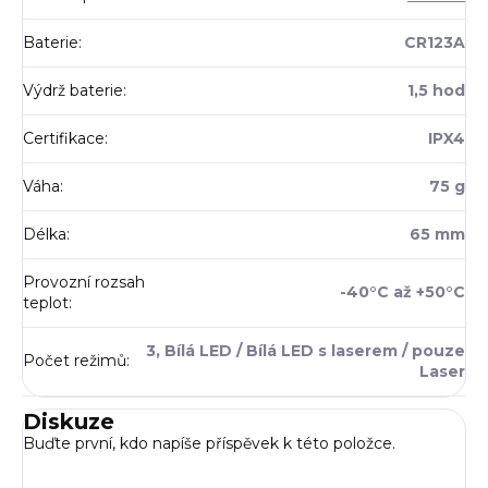
Baterie
:
CR123A
Výdrž baterie
:
1,5 hod
Certifikace
:
IPX4
Váha
:
75 g
Délka
:
65 mm
Provozní rozsah
-40°C až +50°C
teplot
:
3, Bílá LED / Bílá LED s laserem / pouze
Počet režimů
:
Laser
Diskuze
Buďte první, kdo napíše příspěvek k této položce.