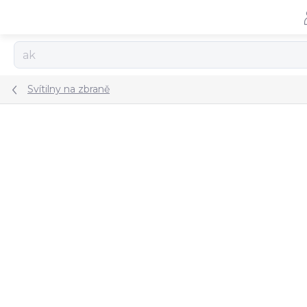
Přejít
na
obsah
Svítilny na zbraně
ZNAČKA:
STREAMLIGHT