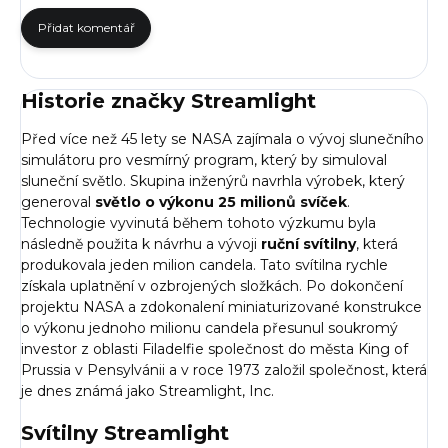
Přidat komentář
Historie značky Streamlight
Před více než 45 lety se NASA zajímala o vývoj slunečního
simulátoru pro vesmírný program, který by simuloval
sluneční světlo. Skupina inženýrů navrhla výrobek, který
generoval
světlo o výkonu 25 milionů svíček
.
Technologie vyvinutá během tohoto výzkumu byla
následně použita k návrhu a vývoji
ruční svítilny
, která
produkovala jeden milion candela. Tato svítilna rychle
získala uplatnění v ozbrojených složkách. Po dokončení
projektu NASA a zdokonalení miniaturizované konstrukce
o výkonu jednoho milionu candela přesunul soukromý
investor z oblasti Filadelfie společnost do města King of
Prussia v Pensylvánii a v roce 1973 založil společnost, která
je dnes známá jako Streamlight, Inc.
Svítilny Streamlight