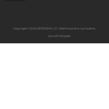
Copyright 2026
DEFENDIA.CZ
. Všechna práva vyhrazena.
Vytvořil Shoptet