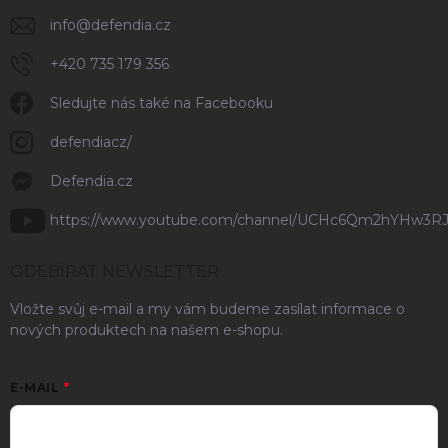
info
@
defendia.cz
+420 735 179 356
Sledujte nás také na Facebooku
defendiacz/
Defendia.cz
https://www.youtube.com/channel/UCHc6Qm2hYHw3R
ODEBÍRAT NEWSLETTER
Vložte svůj e-mail a my vám budeme zasílat informace o
nových produktech na našem e-shopu.
E-MAIL