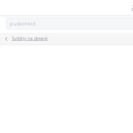
Přejít
na
obsah
Svítilny na zbraně
ZNAČKA:
STREAMLIGHT