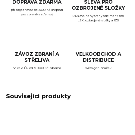
DOPRAVA ZDARMA
SLEVA PRO
OZBROJENÉ SLOŽKY
při objednávce od 3000 Kč (neplatí
pro zbraně a střelivo)
5% sleva na vybraný sortiment pro
LEX, ozbrojené složky a IZS
ZÁVOZ ZBRANÍ A
VELKOOBCHOD A
STŘELIVA
DISTRIBUCE
po celé ČR od 40 000 Kč zdarma
světových značek
Související produkty