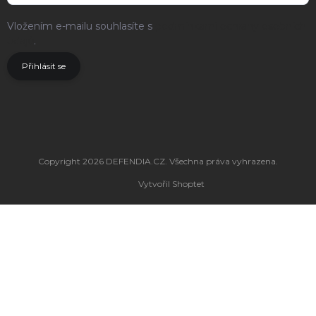
Vložením e-mailu souhlasíte s
podmínkami ochrany osobních
údajů
.
Přihlásit se
Copyright 2026
DEFENDIA.CZ
. Všechna práva vyhrazena.
Vytvořil Shoptet