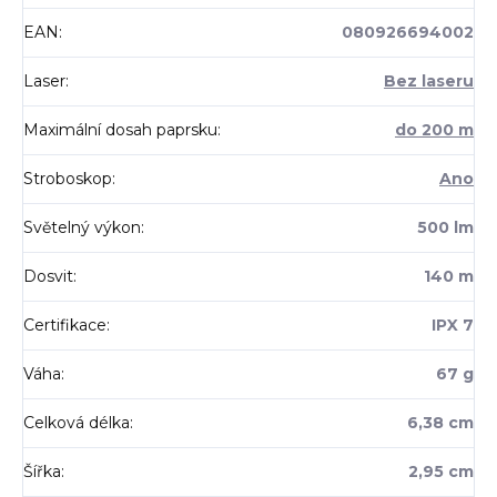
EAN
:
080926694002
Laser
:
Bez laseru
Maximální dosah paprsku
:
do 200 m
Stroboskop
:
Ano
Světelný výkon
:
500 lm
Dosvit
:
140 m
Certifikace
:
IPX 7
Váha
:
67 g
Celková délka
:
6,38 cm
Šířka
:
2,95 cm