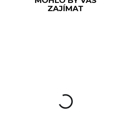
MOHLO BY VÁS
ZAJÍMAT
SKLADEM
Pistolová svítilna
Streamlight TLR-7 X
7 559 Kč
Detail
Streamlight TLR-7 X je
podvěsná svítilna pro pistole