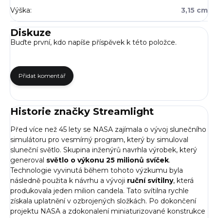
Výška
:
3,15 cm
Diskuze
Buďte první, kdo napíše příspěvek k této položce.
Přidat komentář
Historie značky Streamlight
Před více než 45 lety se NASA zajímala o vývoj slunečního
simulátoru pro vesmírný program, který by simuloval
sluneční světlo. Skupina inženýrů navrhla výrobek, který
generoval
světlo o výkonu 25 milionů svíček
.
Technologie vyvinutá během tohoto výzkumu byla
následně použita k návrhu a vývoji
ruční svítilny
, která
produkovala jeden milion candela. Tato svítilna rychle
získala uplatnění v ozbrojených složkách. Po dokončení
projektu NASA a zdokonalení miniaturizované konstrukce