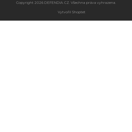
Copyright 2026
DEFENDIA.CZ
. Všechna práva vyhrazena.
Vytvořil Shoptet