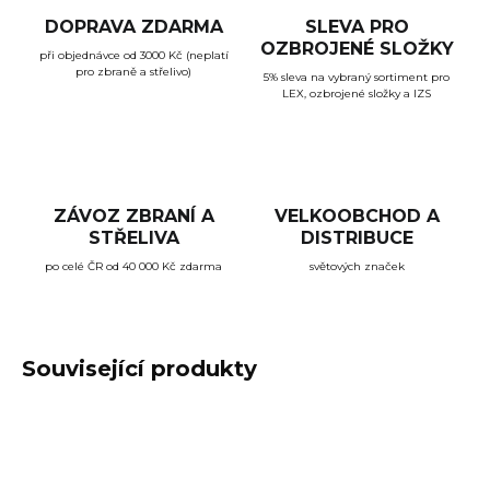
DOPRAVA ZDARMA
SLEVA PRO
OZBROJENÉ SLOŽKY
při objednávce od 3000 Kč (neplatí
pro zbraně a střelivo)
5% sleva na vybraný sortiment pro
LEX, ozbrojené složky a IZS
ZÁVOZ ZBRANÍ A
VELKOOBCHOD A
STŘELIVA
DISTRIBUCE
po celé ČR od 40 000 Kč zdarma
světových značek
Související produkty
ZÁVOZ ZDARMA
ZÁVOZ ZDARMA