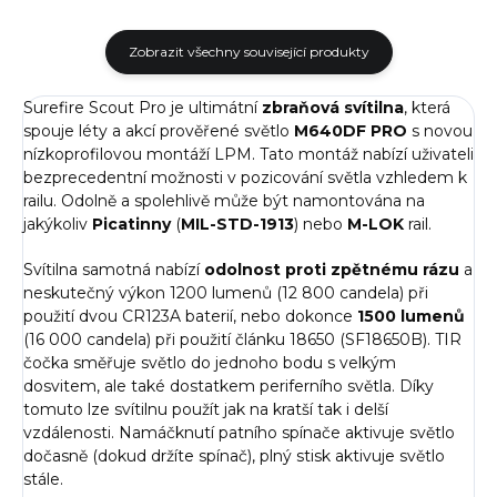
Zobrazit všechny související produkty
Surefire Scout Pro je ultimátní
zbraňová svítilna
, která
spouje léty a akcí prověřené světlo
M640DF PRO
s novou
nízkoprofilovou montáží LPM. Tato montáž nabízí uživateli
bezprecedentní možnosti v pozicování světla vzhledem k
railu. Odolně a spolehlivě může být namontována na
jakýkoliv
Picatinny
(
MIL-STD-1913
) nebo
M-LOK
rail.
Svítilna samotná nabízí
odolnost proti zpětnému rázu
a
neskutečný výkon 1200 lumenů (12 800 candela) při
použití dvou CR123A baterií, nebo dokonce
1500 lumenů
(16 000 candela) při použití článku 18650 (SF18650B). TIR
čočka směřuje světlo do jednoho bodu s velkým
dosvitem, ale také dostatkem periferního světla. Díky
tomuto lze svítilnu použít jak na kratší tak i delší
vzdálenosti. Namáčknutí patního spínače aktivuje světlo
dočasně (dokud držíte spínač), plný stisk aktivuje světlo
stále.