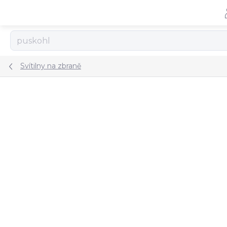
Přejít
na
obsah
Svítilny na zbraně
ZNAČKA:
SUREFIRE