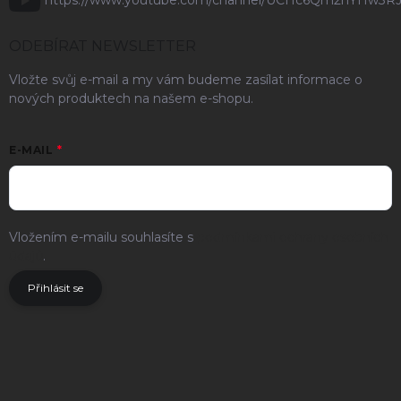
https://www.youtube.com/channel/UCHc6Qm2hYHw3R
ODEBÍRAT NEWSLETTER
Vložte svůj e-mail a my vám budeme zasílat informace o
nových produktech na našem e-shopu.
E-MAIL
Vložením e-mailu souhlasíte s
podmínkami ochrany osobních
údajů
.
Přihlásit se