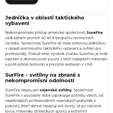
Jednička v oblasti taktického
vybavení
Nekompromisní přístup americké společnosti
SureFire
vedl během prvních 40 let k bezpočtu revolučních
výrobků. Společnost SureFire se stala světovou jedničkou
v oblasti prémiového taktického vybavení a
svítilen
pro
profesionály. Pokud nese výrobek značku SureFire, je hrdě
navržen a zkonstruován pouze z těch nejlepších materiálů
a poté přísně testován a precizně sestaven v USA.
SurFire – svítilny na zbraně s
nekompromisní odolností
SureFire nejsou jen
vojenské svítilny
. Společnost
SureFire v současné době uspokojuje potřeby všech, od
nejelitnějších profesionálních vojenských jednotek a
policistů, kteří denně nasazují své životy, až po náročné
lovce, milovníky střeleckých sportů a extrémní