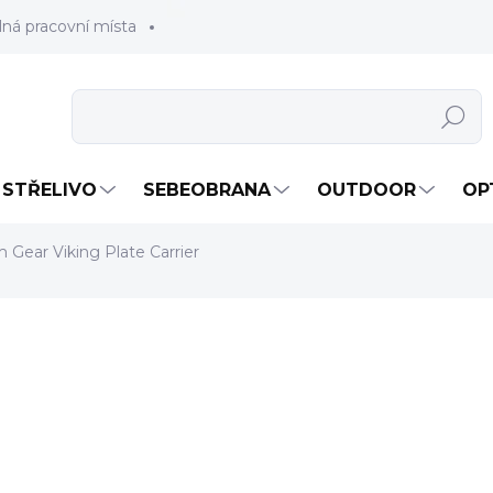
lná pracovní místa
Hledat
STŘELIVO
SEBEOBRANA
OUTDOOR
OP
 Gear Viking Plate Carrier
6 200 Kč
5 123,97 Kč bez DPH
Měrná
ZVOLTE VARIANTU
cena:
ČER