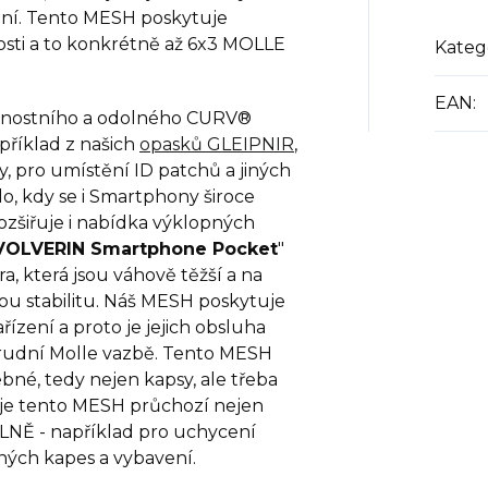
ní. Tento MESH poskytuje
sti a to konkrétně až 6x3 MOLLE
Kateg
EAN
:
vnostního a odolného CURV®
příklad z našich
opasků GLEIPNIR
,
, pro umístění ID patchů a jiných
o, kdy se i Smartphony široce
e rozšiřuje i nabídka výklopných
VOLVERIN Smartphone Pocket
"
ra, která jsou váhově těžší a na
ou stabilitu. Náš MESH poskytuje
řízení a proto je jejich obsluha
hrudní Molle vazbě. Tento MESH
ebné, tedy nejen kapsy, ale třeba
c je tento MESH průchozí nejen
NĚ - například pro uchycení
iných kapes a vybavení.