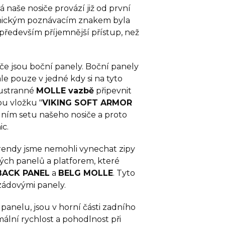
 naše nosiče provází již od první
ikonickým poznávacím znakem byla
 především příjemnější přístup, než
če jsou boční panely. Boční panely
le pouze v jedné kdy si na tyto
oustranné
MOLLE vazbě
připevnit
ou vložku "
VIKING SOFT ARMOR
adním setu našeho nosiče a proto
ic.
rendy jsme nemohli vynechat zipy
vých panelů a platforem, které
BACK PANEL
a
BELG MOLLE
. Tyto
 zádovými panely.
panelu, jsou v horní části zadního
mální rychlost a pohodlnost při