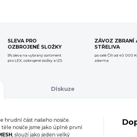
SLEVA PRO
ZÁVOZ ZBRANÍ 
OZBROJENÉ SLOŽKY
STŘELIVA
5% sleva na vybraný sortiment
po celé ČR od 40 000 K
pro LEX, ozbrojené složky a IZS
zdarma
Diskuze
je hrudní část našeho nosiče.
Dop
těle nosiče jsme jako úplně první
MESH
, slouží jako jeden velký