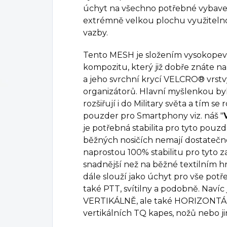
úchyt na všechno potřebné vybave
extrémně velkou plochu využitelno
vazby.
Tento MESH je složením vysokope
kompozitu, který již dobře znáte na
a jeho svrchní krycí VELCRO® vrstvy
organizátorů. Hlavní myšlenkou byl
rozšiřují i do Military světa a tím s
pouzder pro Smartphony viz. náš "
je potřebná stabilita pro tyto pouzd
běžných nosičích nemají dostatečn
naprostou 100% stabilitu pro tyto za
snadnější než na běžné textilním 
dále slouží jako úchyt pro vše potř
také PTT, svítilny a podobně. Naví
VERTIKÁLNĚ, ale také HORIZONTÁL
vertikálních TQ kapes, nožů nebo j