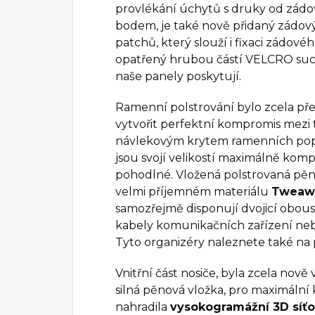
provlékání úchytů s druky od zádo
bodem, je také nově přidaný zádov
patchů, který slouží i fixaci zádové
opatřený hrubou částí VELCRO such
naše panely poskytují.
Ramenní polstrování bylo zcela př
vytvořit perfektní kompromis mezi
návlekovým krytem ramenních popr
jsou svojí velikostí maximálně kom
pohodlné. Vložená polstrovaná pěn
velmi příjemném materiálu
Tweawe
samozřejmě disponují dvojicí obou
kabely komunikačních zařízení neb
Tyto organizéry naleznete také na 
Vnitřní část nosiče, byla zcela nově
silná pěnová vložka, pro maximální
nahradila
vysokogramážní 3D síťo