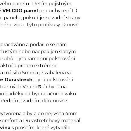
vého panelu. Třetím pojistným
ý
VELCRO panel
pro uchycení ID
ho panelu, pokud je ze zadní strany
ého zipu. Tyto protikusy již nově
epracováno a podařilo se nám
 tlustým nebo naopak jen slabým
uhů. Tyto ramenní polstrování
paktní a přitom extrémně
a má sílu 5mm a je zabalená ve
 Durastrech
. Tyto polstrování
stranných Velcro® úchytů na
o hadičky od hydratačního vaku.
předním i zadním dílu nosiče.
 vytvořena a byla do něj všita 4mm
 komfort a Durastretchový materiál
vina
s prošitím, které vytvořilo