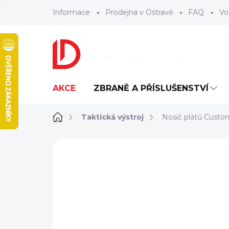
Přejít
Informace
Prodejna v Ostravě
FAQ
Vo
na
obsah
AKCE
ZBRANĚ A PŘÍSLUŠENSTVÍ
Domů
Taktická výstroj
Nosič plátů Custom
ZNAČKA:
CUSTOM GEAR