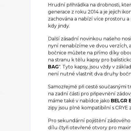
Hrudní přihrádka na drobnosti, která
generace z roku 2014 a je jejich 
zachována a nabízí více prostoru a
kdy jindy.
Další zásadní novinkou našeho nosi
nyní nenabízíme ve dvou verzích, a
bočnice můžete na přímo díky ob
na stranu k tělu kapsy pro balistick
BAG
". Tyto kapsy, jsou vždy v zákl
není nutné vlastnit dva druhy bočn
Samozřejmě při cestě současnými t
na zadní části pro připevnění zádo
máme také v nabídce jako
BELGR 
zipy jsou plně kompatibilní s CRYE
Pro sekundární pojištění zádového 
dílu čtyři otevřené otvory pro maxi