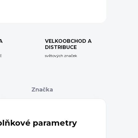
ZEPTAT SE
HLÍDAT
A
VELKOOBCHOD A
DISTRIBUCE
č
světových značek
Značka
lňkové parametry