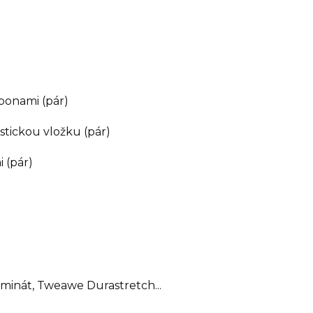
ponami (pár)
stickou vložku (pár)
 (pár)
aminát, Tweawe Durastretch...