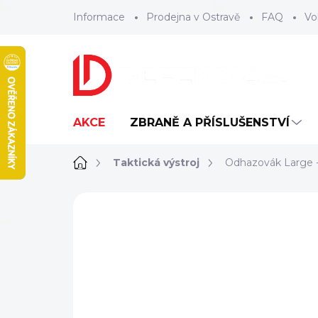
Přejít
Informace
Prodejna v Ostravě
FAQ
Vo
na
obsah
AKCE
ZBRANĚ A PŘÍSLUŠENSTVÍ
Domů
Taktická výstroj
Odhazovák Large 
ZNAČKA:
CUSTOM GEAR