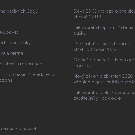
na osobních údajů
Sleva 20 % pro ozbrojené slo
zbraně CZUB
Jak vybrat sklopná mířidla na
akupovat
pušku
odní podmínky
Prezentační akce zbraní na
střelnici Skalka 2026
va a platba
Glock Generace 6 – Nová ge
ní zboží a reklamace
legendy
rm Purchase Procedure for
Nový zákon o zbraních 2026:
tizens
Přehled nejdůležitějších změ
Jak vybrat pistoli: Průvodce p
začátečníky i pokročilé
nformace o nových