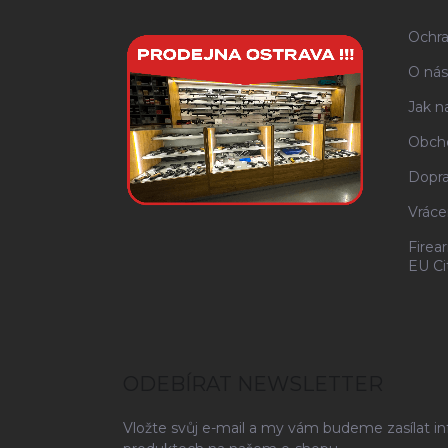
t
í
Ochra
O nás
Jak n
Obch
Dopra
Vráce
Firea
EU Ci
ODEBÍRAT NEWSLETTER
Vložte svůj e-mail a my vám budeme zasílat i