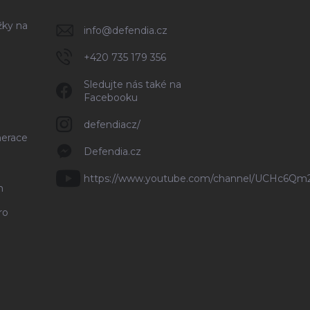
žky na
info
@
defendia.cz
+420 735 179 356
Sledujte nás také na
Facebooku
defendiacz/
nerace
Defendia.cz
https://www.youtube.com/channel/UCHc6Q
n
ro