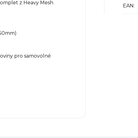
komplet z Heavy Mesh
EAN
:
ž 50mm)
ťoviny pro samovolné