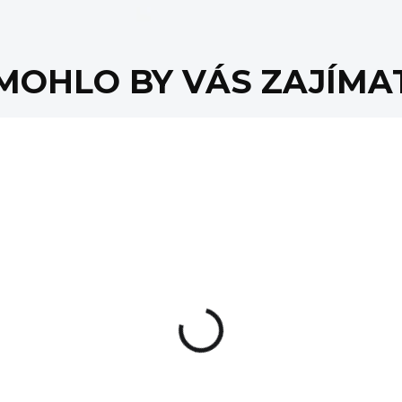
MOHLO BY VÁS ZAJÍMA
Custom Gear
Popruh na zbraň
MEDIVAQ IFAK
Custom Gear Narvi
Sling