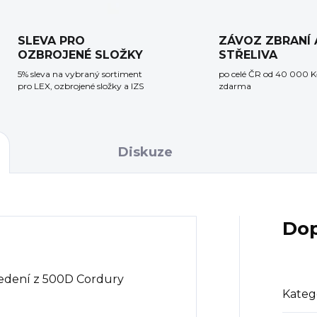
SLEVA PRO
ZÁVOZ ZBRANÍ 
OZBROJENÉ SLOŽKY
STŘELIVA
5% sleva na vybraný sortiment
po celé ČR od 40 000 K
pro LEX, ozbrojené složky a IZS
zdarma
Diskuze
Dop
vedení z 500D Cordury
Kateg