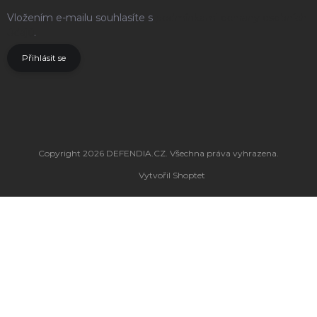
Vložením e-mailu souhlasíte s
podmínkami ochrany osobních
údajů
.
Přihlásit se
Copyright 2026
DEFENDIA.CZ
. Všechna práva vyhrazena.
Vytvořil Shoptet