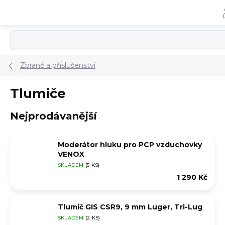
Přejít
na
obsah
Zbraně a příslušenství
Tlumiče
Nejprodávanější
Moderátor hluku pro PCP vzduchovky
VENOX
SKLADEM
(5 KS)
1 290 Kč
Tlumič GIS CSR9, 9 mm Luger, Tri-Lug
SKLADEM
(2 KS)