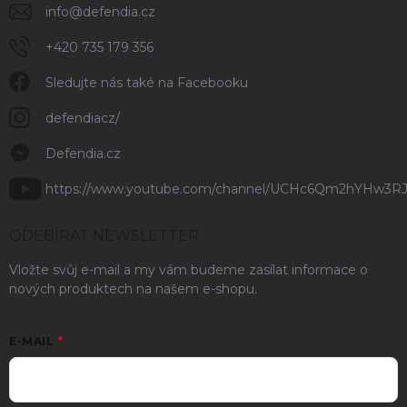
info
@
defendia.cz
+420 735 179 356
Sledujte nás také na Facebooku
defendiacz/
Defendia.cz
https://www.youtube.com/channel/UCHc6Qm2hYHw3R
ODEBÍRAT NEWSLETTER
Vložte svůj e-mail a my vám budeme zasílat informace o
nových produktech na našem e-shopu.
E-MAIL