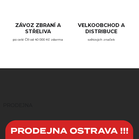
ZÁVOZ ZBRANÍ A
VELKOOBCHOD A
STŘELIVA
DISTRIBUCE
po celé ČR od 40 000 Kč zdarma
světových značek
Z
á
p
a
t
í
PRODEJNA