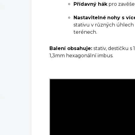
Přídavný hák
pro zavěšen
Nastavitelné
nohy s víc
stativu v různých úhlech
terénech.
Balení obsahuje:
stativ, destičku 
1,3mm hexagonální imbus.