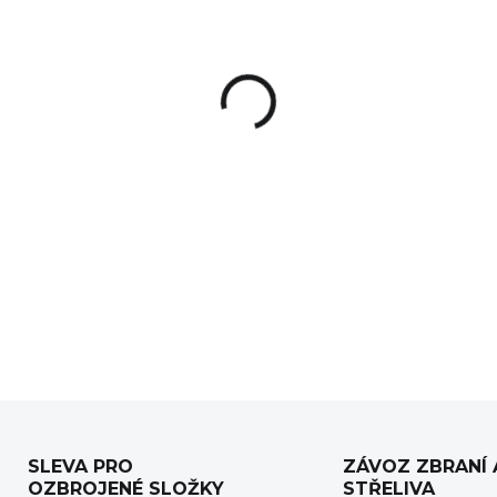
−
+
Stativ Vortex High Country 
lehký, stabilní a odolný stati
outdoorové podmínky. Je perfe
videografy, kteří potřebují kval
DETAILNÍ INFORMACE
SLEVA PRO
ZÁVOZ ZBRANÍ 
OZBROJENÉ SLOŽKY
STŘELIVA