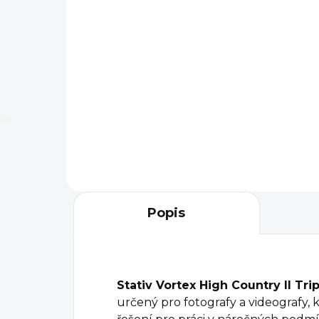
60x85 Angled
An
13 310 Kč
45
Do košíku
Úhlový pozorovák
Vor
Diamondback od amerického
Ang
výrobce Vortex se pyšní
poz
variabilním zvětšením 20-60x
dal
a objektivem o velikosti 85
obr
mm s optickým...
se...
Popis
Stativ Vortex High Country II Tri
určený pro fotografy a videografy, k