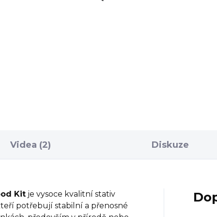
gled
 240 Kč
Do košíku
tex Razor HD 27-60x85
led je vynikající
orovací monokulární
ekohled s vysokou kvalitou
azu. Dalekohled se dodává
Videa (2)
Diskuze
pod Kit
je vysoce kvalitní stativ
Dop
teří potřebují stabilní a přenosné