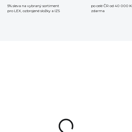
5% sleva na vybraný sortiment
po celé ČR od 40 000 K
pro LEX, ozbrojené složky a IZS
zdarma
NA OBJEDNÁVKU
zorovací
lekohled Vortex
zor HD 27-60x85