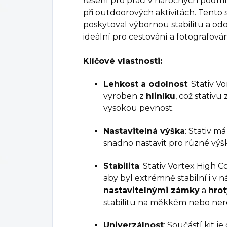
řešení pro práci v náročných podm
při outdoorových aktivitách. Tento s
poskytoval výbornou stabilitu a odo
ideální pro cestování a fotografován
Klíčové vlastnosti:
Lehkost a odolnost
: Stativ V
vyroben z
hliníku
, což stativu
vysokou pevnost.
Nastavitelná výška
: Stativ m
snadno nastavit pro různé výš
Stabilita
: Stativ Vortex High C
aby byl extrémně stabilní i 
nastavitelnými zámky
a
hro
stabilitu na měkkém nebo ne
Univerzálnost
: Součástí kit j