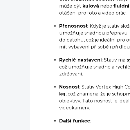
může být
kulová
nebo
fluidní
otáčení pro foto a video práci.
Přenosnost
: Když je stativ slo
umožňuje snadnou přepravu. Mn
do batohu, což je ideální pro o
mít vybavení při sobě i při dlo
Rychlé nastavení
: Stativ má
s
což umožňuje snadné a rychlé
zdržování.
Nosnost
: Stativ Vortex High C
kg
, což znamená, že je schopn
objektivy. Tato nosnost je ideá
videokamery.
Další funkce
: