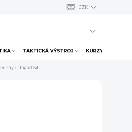
CZK
PRÁZDNÝ KOŠÍK
NÁKUPNÍ
KOŠÍK
TIKA
TAKTICKÁ VÝSTROJ
KURZY
NOVIN
ountry II Tripod Kit