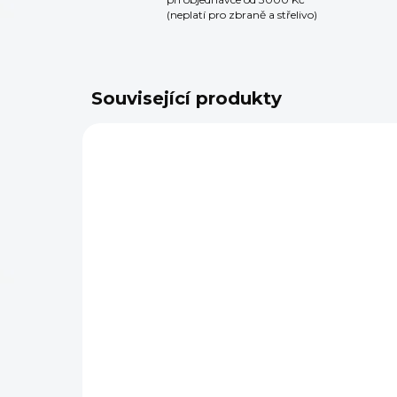
(neplatí pro zbraně a střelivo)
Související produkty
NA OBJEDNÁVKU
Pozorovací
Po
dalekohled Vortex
da
Diamondback HD 20-
Ra