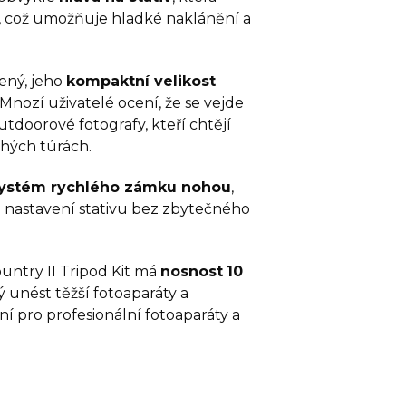
, což umožňuje hladké naklánění a
žený, jeho
kompaktní velikost
ozí uživatelé ocení, že se vejde
utdoorové fotografy, kteří chtějí
uhých túrách.
ystém rychlého zámku nohou
,
 nastavení stativu bez zbytečného
ountry II Tripod Kit má
nosnost
10
ý unést těžší fotoaparáty a
lní pro profesionální fotoaparáty a