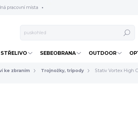
lná pracovní místa
Hledat
STŘELIVO
SEBEOBRANA
OUTDOOR
OP
ví ke zbraním
Trojnožky, tripody
Stativ Vortex High C
5 310 Kč
4 388,43 Kč bez DPH
Měrná
NA OBJEDNÁVKU
cena:
MOŽNOSTI DORUČENÍ