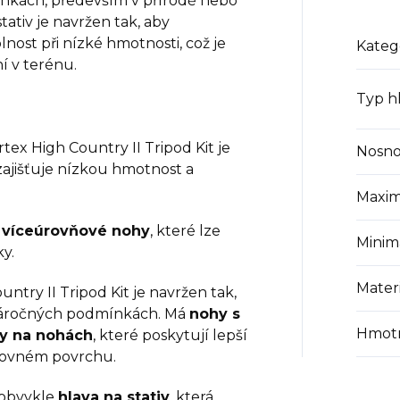
ínkách, především v přírodě nebo
tativ je navržen tak, aby
lnost při nízké hmotnosti, což je
Kateg
í v terénu.
Typ h
ortex High Country II Tripod Kit je
Nosno
 zajišťuje nízkou hmotnost a
Maxim
á
víceúrovňové nohy
, které lze
Minim
ky.
Mater
ountry II Tripod Kit je navržen tak,
v náročných podmínkách. Má
nohy s
Hmot
ty na nohách
, které poskytují lepší
rovném povrchu.
e obvykle
hlava na stativ
, která