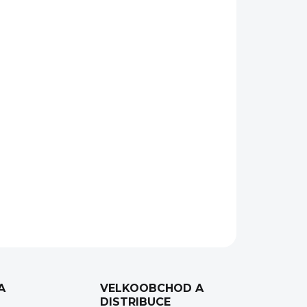
Přidat do košíku
II Tripod Kit
je ideální volbou pro ty, kteří hledají
v, který se dá snadno přenášet a zvládne i náročné
ktní pro cestovatele, přírodní fotografy, a
itní vybavení s vynikající stabilitou a flexibilitou.
ZEPTAT SE
HLÍDAT
A
VELKOOBCHOD A
DISTRIBUCE