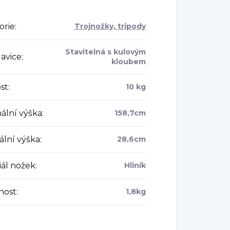
orie
:
Trojnožky, tripody
Stavitelná s kulovým
lavice
:
kloubem
st
:
10 kg
ální výška
:
158,7cm
ální výška
:
28,6cm
iál nožek
:
Hliník
nost
:
1,8kg