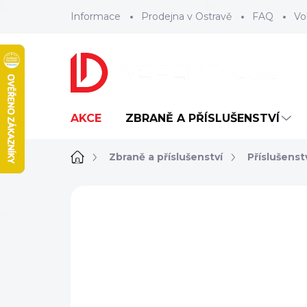
Přejít
Informace
Prodejna v Ostravě
FAQ
Vo
na
obsah
AKCE
ZBRANĚ A PŘÍSLUŠENSTVÍ
Domů
Zbraně a příslušenství
Příslušenst
ZNAČKA:
VORTEX