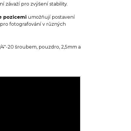
í závaží pro zvýšení stability.
e pozicemi
umožňují postavení
 pro fotografování v různých
s 1/4"-20 šroubem, pouzdro, 2,5mm a