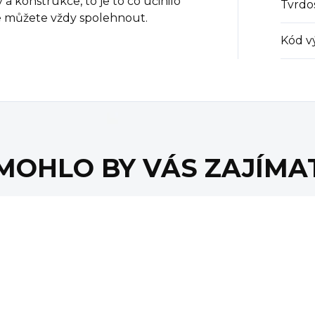
 konstrukce, to je to co učinilo
Tvrdo
e můžete vždy spolehnout.
Kód v
MOHLO BY VÁS ZAJÍMA
E
AKCE