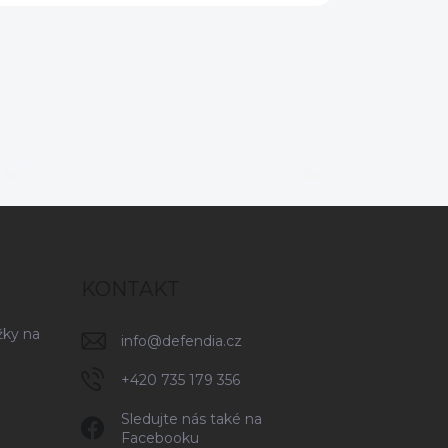
úpravou.
ní
u
KONTAKT
žky na
info
@
defendia.cz
+420 735 179 356
Sledujte nás také na
Facebooku