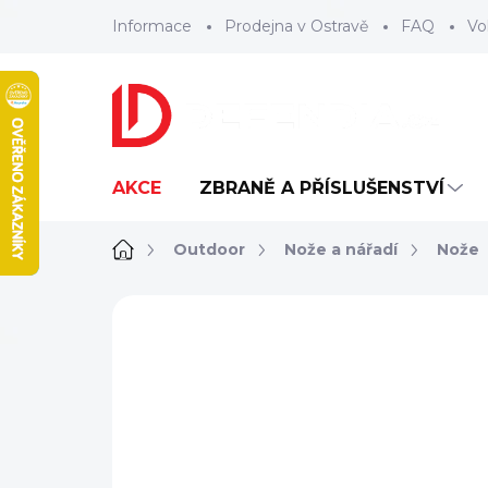
Přejít
Informace
Prodejna v Ostravě
FAQ
Vo
na
obsah
AKCE
ZBRANĚ A PŘÍSLUŠENSTVÍ
Domů
Outdoor
Nože a nářadí
Nože
ZNAČKA:
SOG