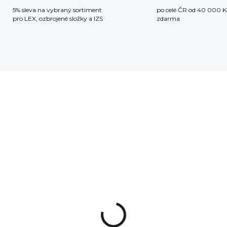
5% sleva na vybraný sortiment
po celé ČR od 40 000 K
pro LEX, ozbrojené složky a IZS
zdarma
NA OBJEDNÁVKU
VÍRACÍ NŮŽ
RBER Moment
6 Kč