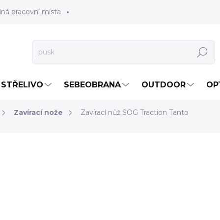
lná pracovní místa
Hledat
STŘELIVO
SEBEOBRANA
OUTDOOR
OP
Zavírací nože
Zavírací nůž SOG Traction Tanto
990 Kč
818,18 Kč bez DPH
Měrná
NA DOTAZ
cena:
MOŽNOSTI DORUČENÍ