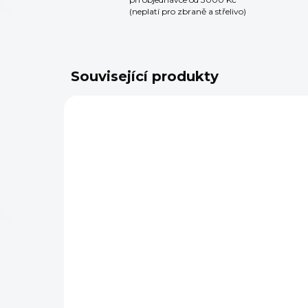
(neplatí pro zbraně a střelivo)
Související produkty
SKLADEM
(1 KS)
ZA
Nůž Gerber Moment s
GE
pevnou čepelí
99