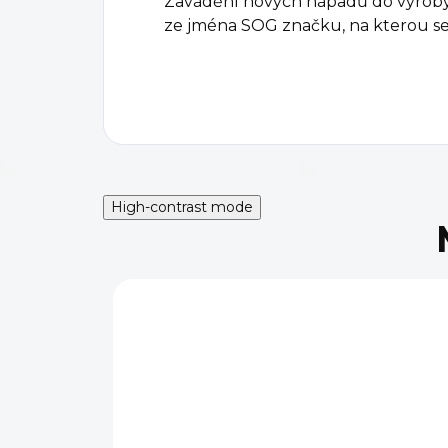
Zavádění nových nápadů do výroby a
ze jména SOG značku, na kterou s
High-contrast mode
AKC