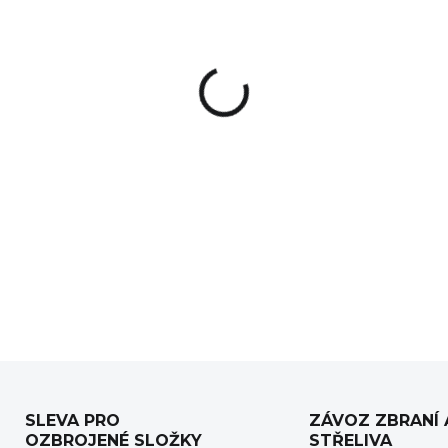
Lehký a spolehlivý, tohle 
SOG Traction Tanto s klip
Ideální pomocník pro každ
vroubkování střenky padne
DETAILNÍ INFORMACE
SLEVA PRO
ZÁVOZ ZBRANÍ 
OZBROJENÉ SLOŽKY
STŘELIVA