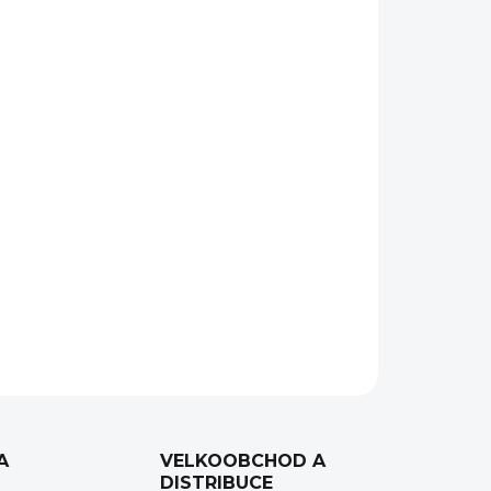
jsou dva základní parametry zavíracího nože
em, přičemž jeho cena nepřesáhne tisícovku.
ého. Jeho ergonomie, tvarování a
 do každé ruky a nevyklouzne ani za mokra.
ZEPTAT SE
HLÍDAT
A
VELKOOBCHOD A
DISTRIBUCE