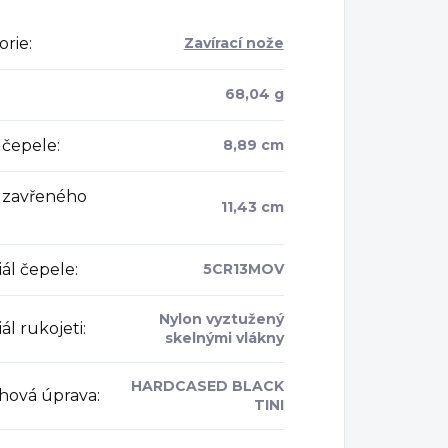
orie
:
Zavírací nože
68,04 g
 čepele
:
8,89 cm
 zavřeného
11,43 cm
iál čepele
:
5CR13MOV
Nylon vyztužený
ál rukojeti
:
skelnými vlákny
HARDCASED BLACK
hová úprava
:
TINI