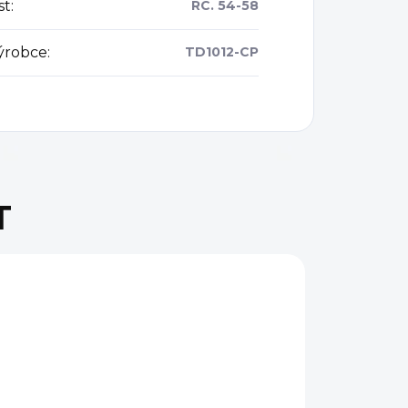
st
:
RC. 54-58
ýrobce
:
TD1012-CP
T
AKCE