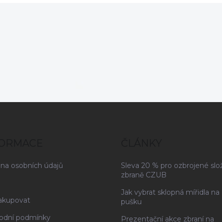
pružinou. Vestavěná
řezačka řemínků
a karbidový rozbíječ skla či
tento model ideální volbo
pro každodenní nošení.
FORMACE
ČLÁNKY
na osobních údajů
Sleva 20 % pro ozbrojené slo
zbraně CZUB
Jak vybrat sklopná mířidla na
akupovat
pušku
odní podmínky
Prezentační akce zbraní na