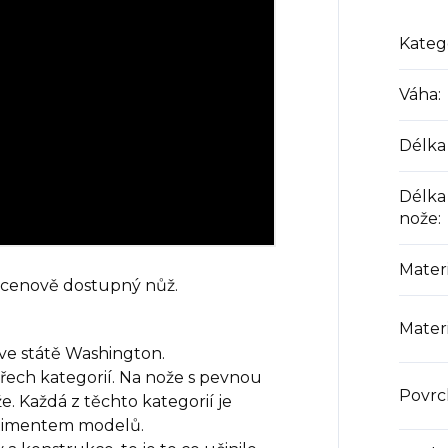
Kateg
Váha
:
Délka
Délka
nože
:
Mater
 a cenově dostupný nůž.
Materi
ve státě Washington.
třech kategorií. Na nože s pevnou
Povrc
e. Každá z těchto kategorií je
timentem modelů.