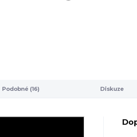
Detail
litní zpracování a perfektní
ážení nože Gerber
ent Folder nabídne
okou škálu využití v přírodě.
odlně se otevírá jednou...
Podobné (16)
Diskuze
Dop