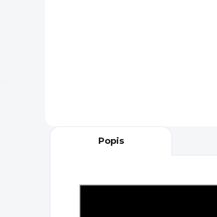
1 049 Kč
Do košíku
Kva
Gerber Moment tentokrát s
vyv
pevnou čepelí je ideálním
Mom
pomocníkem pro všechny
šir
outdoor nadšence. Čepel je z
Poh
nerezové oceli. Pogumovaná
rukojeť...
Popis