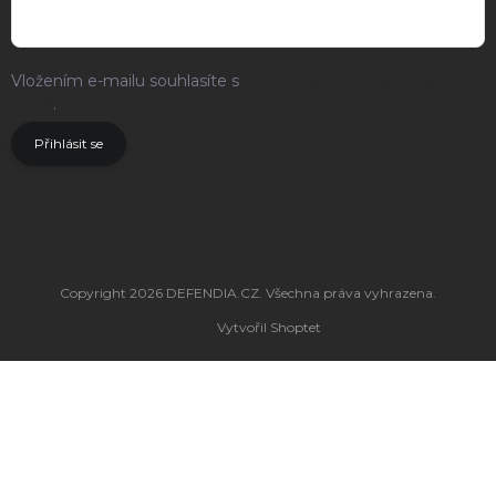
Vložením e-mailu souhlasíte s
podmínkami ochrany osobních
údajů
.
Přihlásit se
Copyright 2026
DEFENDIA.CZ
. Všechna práva vyhrazena.
Vytvořil Shoptet