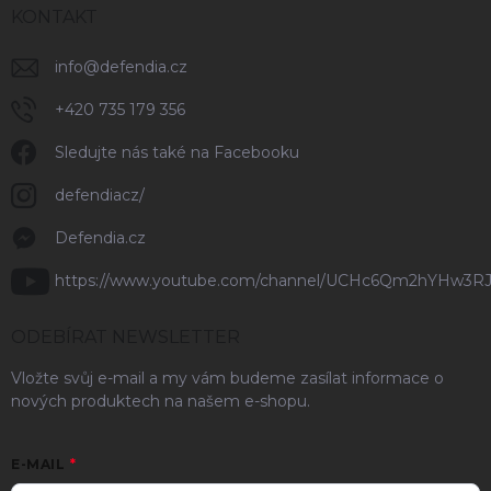
KONTAKT
info
@
defendia.cz
+420 735 179 356
Sledujte nás také na Facebooku
defendiacz/
Defendia.cz
https://www.youtube.com/channel/UCHc6Qm2hYHw3R
ODEBÍRAT NEWSLETTER
Vložte svůj e-mail a my vám budeme zasílat informace o
nových produktech na našem e-shopu.
E-MAIL