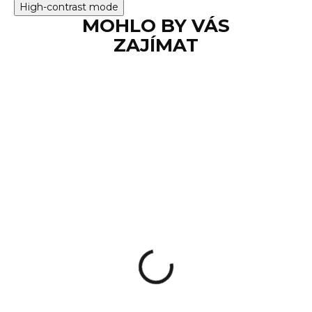
High-contrast mode
MOHLO BY VÁS
ZAJÍMAT
SKLADEM
Tětiva luk standard
95 Kč
Do košíku