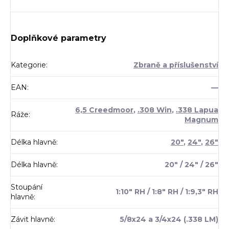
Doplňkové parametry
Kategorie
:
Zbraně a příslušenství
EAN
:
—
6,5 Creedmoor
,
.308 Win
,
.338 Lapua
Ráže
:
Magnum
Délka hlavně
:
20"
,
24"
,
26"
Délka hlavně
:
20" / 24" / 26"
Stoupání
1:10" RH / 1:8" RH / 1:9,3" RH
hlavně
:
Závit hlavně
:
5/8x24 a 3/4x24 (.338 LM)