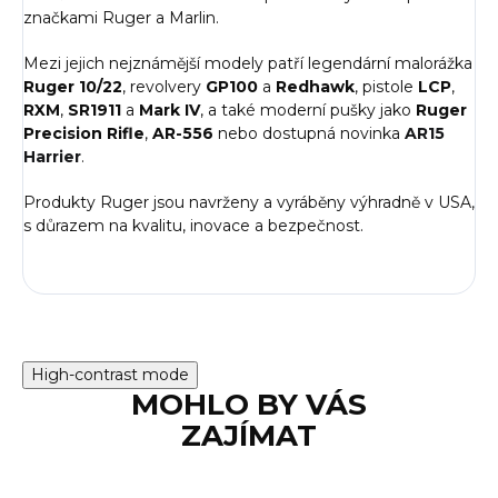
značkami Ruger a Marlin.
Mezi jejich nejznámější modely patří legendární malorážka
Ruger 10/22
, revolvery
GP100
a
Redhawk
, pistole
LCP
,
RXM
,
SR1911
a
Mark IV
, a také moderní pušky jako
Ruger
Precision Rifle
,
AR-556
nebo dostupná novinka
AR15
Harrier
.
Produkty
Ruger jsou navrženy a vyráběny výhradně v USA,
s důrazem na kvalitu, inovace a bezpečnost.
High-contrast mode
MOHLO BY VÁS
ZAJÍMAT