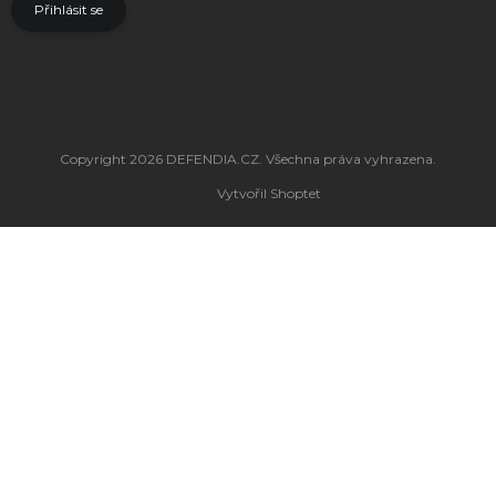
Přihlásit se
Copyright 2026
DEFENDIA.CZ
. Všechna práva vyhrazena.
Vytvořil Shoptet