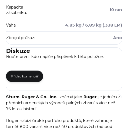
Kapacita
10 ran
zásobníku
:
Váha
:
4,85 kg / 6,89 kg (.338 LM)
Zbrojní průkaz
:
Ano
Diskuze
Buďte první, kdo napíše příspěvek k této položce.
Přidat komentář
Sturm, Ruger & Co., Inc.
, známá jako
Ruger
, je jedním z
předních amerických výrobců palných zbraní s více než
75-letou historií.
Ruger nabízí široké portfolio produktů, které zahrnuje
téměř 800 variant více než 40 produktových řad pod