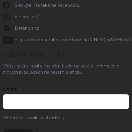
Sledujte nás také na Facebooku
defendiacz/
Defendia.cz
https://www.youtube.com/channel/UCHc6Qm2hYHw3R
ODEBÍRAT NEWSLETTER
Vložte svůj e-mail a my vám budeme zasílat informace o
nových produktech na našem e-shopu.
E-MAIL
Vložením e-mailu souhlasíte s
podmínkami ochrany osobních
údajů
.