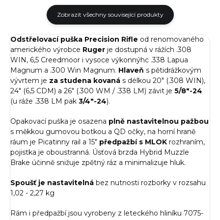
Zobrazit všechny související produkty
Odstřelovací puška Precision Rifle
od renomovaného
amerického výrobce
Ruger
je dostupná v rážích .308
WIN, 6,5 Creedmoor i vysoce výkonnýhc .338 Lapua
Magnum a .300 Win Magnum.
Hlaveň
s pětidrážkovým
vývrtem je
za studena kovaná
s délkou 20" (.308 WIN),
24" (6,5 CDM) a 26" (.300 WM / .338 LM) závit je
5/8"-24
(u ráže .338 LM pak
3/4"-24
).
Opakovací puška je osazena
plně nastavitelnou pažbou
s měkkou gumovou botkou a QD očky, na horní hraně
ráum je Picatinny rail a 15"
předpažbí s MLOK
rozhraním,
pojistka je oboustranná. Úsťová brzda Hybrid Muzzle
Brake účinně snižuje zpětný ráz a minimalizuje hluk.
Spoušť je nastavitelná
bez nutnosti rozborky v rozsahu
1,02 - 2,27 kg
Rám i předpažbí jsou vyrobeny z leteckého hliníku 7075-