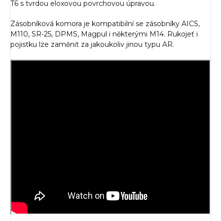
T6 s tvrdou eloxovou povrchovou úpravou.
Zásobníková komora je kompatibilní se zásobníky AICS,
M110, SR-25, DPMS, Magpul i některými M14. Rukojeť i
pojistku lze zaměnit za jakoukoliv jinou typu AR.