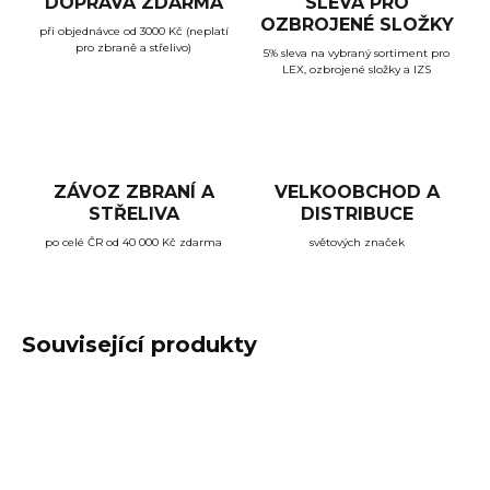
DOPRAVA ZDARMA
SLEVA PRO
OZBROJENÉ SLOŽKY
při objednávce od 3000 Kč (neplatí
pro zbraně a střelivo)
5% sleva na vybraný sortiment pro
LEX, ozbrojené složky a IZS
ZÁVOZ ZBRANÍ A
VELKOOBCHOD A
STŘELIVA
DISTRIBUCE
po celé ČR od 40 000 Kč zdarma
světových značek
Související produkty