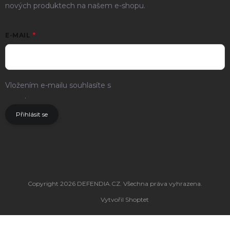
nových produktech na našem e-shopu.
E-MAIL
Vložením e-mailu souhlasíte s
podmínkami ochrany osobních
údajů
.
Přihlásit se
Copyright 2026
DEFENDIA.CZ
. Všechna práva vyhrazena.
Vytvořil Shoptet