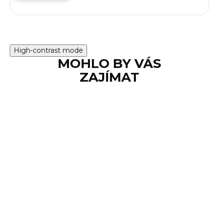
High-contrast mode
MOHLO BY VÁS
ZAJÍMAT
SKLADEM
Samonabíjecí
pistole Beretta 71,