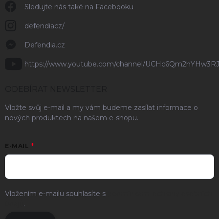
Sledujte nás také na Facebooku
defendiacz/
Defendia.cz
https://www.youtube.com/channel/UCHc6Qm2hYHw3R
ODEBÍRAT NEWSLETTER
Vložte svůj e-mail a my vám budeme zasílat informace o
nových produktech na našem e-shopu.
E-MAIL
Vložením e-mailu souhlasíte s
podmínkami ochrany osobních
údajů
.