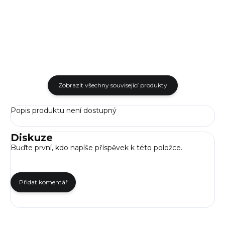
pohodlné a jisté ovládání z
výrobce doplňků pro zbraně
obou stran zbraně. Ideální
FAB Defense. Stavitelná lícnice
řešení...
a...
Zobrazit všechny související produkty
Popis produktu není dostupný
Diskuze
Buďte první, kdo napíše příspěvek k této položce.
Přidat komentář