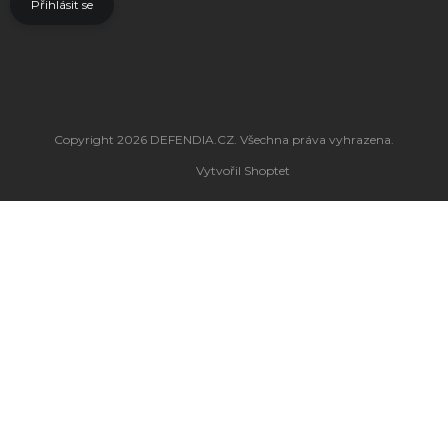
Přihlásit se
Copyright 2026
DEFENDIA.CZ
. Všechna práva vyhrazena.
Vytvořil Shoptet