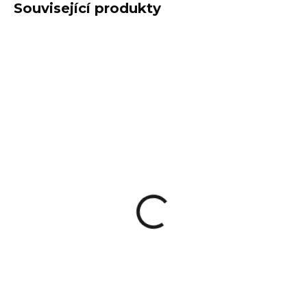
Související produkty
SKLADEM
SKLADEM
(2 KS)
(4 KS)
Oboustranná
Sklopná pažba s
pojistka Stinger -
rukojetí pro SVD FAB
Manul Corp
Defense
1 790 Kč
3 690 Kč
Detail
Do košíku
Oboustranná pojistka od
Sklopná neteleskopická pažba
Manul Corp pro Stinger z
pro legendární pušku SVD
eloxovaného hliníku umožňuje
(Dragunov) renomovaného