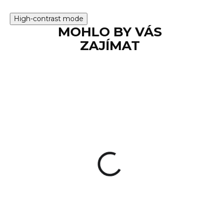
High-contrast mode
MOHLO BY VÁS
ZAJÍMAT
SKLADEM
Tětiva luk standard
95 Kč
Do košíku
Na skladě zbývá posledních 59
kusů