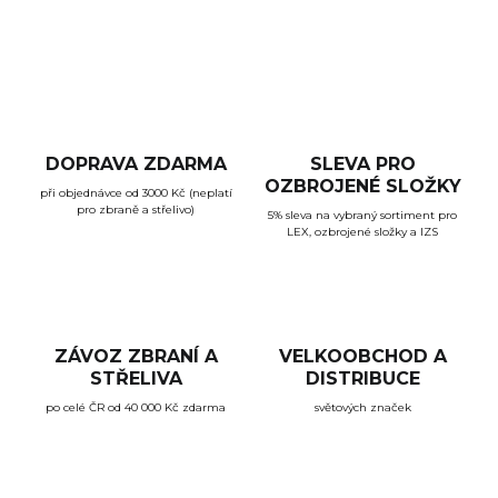
ZEPTAT SE
HLÍDAT
DOPRAVA ZDARMA
SLEVA PRO
OZBROJENÉ SLOŽKY
při objednávce od 3000 Kč (neplatí
pro zbraně a střelivo)
5% sleva na vybraný sortiment pro
LEX, ozbrojené složky a IZS
ZÁVOZ ZBRANÍ A
VELKOOBCHOD A
STŘELIVA
DISTRIBUCE
po celé ČR od 40 000 Kč zdarma
světových značek