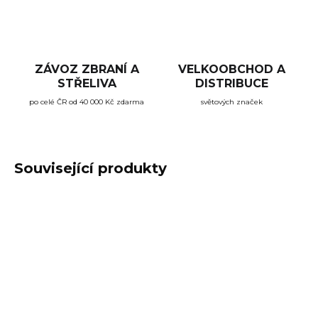
ZÁVOZ ZBRANÍ A
VELKOOBCHOD A
STŘELIVA
DISTRIBUCE
po celé ČR od 40 000 Kč zdarma
světových značek
Související produkty
NA OBJEDNÁVKU
NA OBJEDNÁVKU