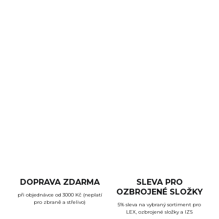
DORUČENÍ
−
+
Přidat do košíku
S tímto zvětšovacím modulem od Primary Arms si
můžete přeměnit Váš standardní kolimátor na puškohled s
trojnásobným zvětšením.
DETAILNÍ INFORMACE
ZEPTAT SE
HLÍDAT
DOPRAVA ZDARMA
SLEVA PRO
OZBROJENÉ SLOŽKY
při objednávce od 3000 Kč (neplatí
pro zbraně a střelivo)
5% sleva na vybraný sortiment pro
LEX, ozbrojené složky a IZS