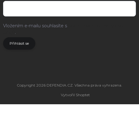
Vložením e-mailu souhlasíte s
podmínkami ochrany osobních
údajů
.
Přihlásit se
Copyright 2026
DEFENDIA.CZ
. Všechna práva vyhrazena.
Vytvořil Shoptet