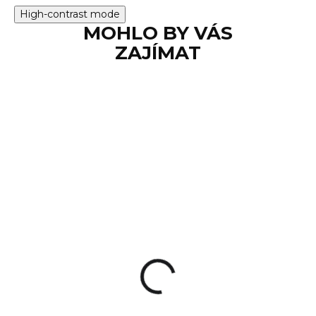
High-contrast mode
MOHLO BY VÁS
ZAJÍMAT
NA OBJEDNÁVKU
Zvětšovací modul
Primary Arms SLx 3X
Micro Magnifier
ACSS Pegasus
6 990 Kč