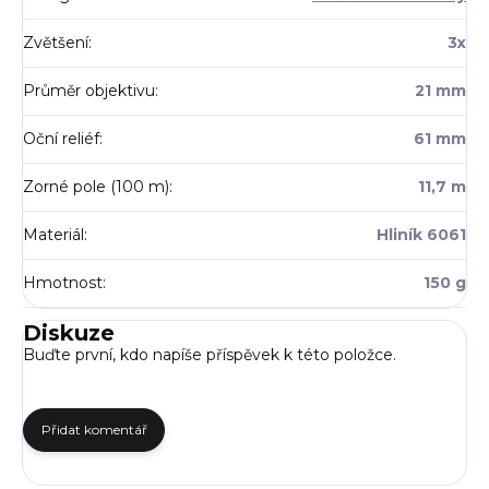
Zvětšení
:
3x
Průměr objektivu
:
21 mm
Oční reliéf
:
61 mm
Zorné pole (100 m)
:
11,7 m
Materiál
:
Hliník 6061
Hmotnost
:
150 g
Diskuze
Buďte první, kdo napíše příspěvek k této položce.
Přidat komentář