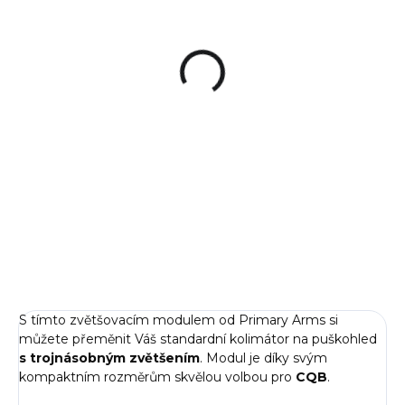
Výklopná montáž
AIMPOINT AP 3X-C
pro Zvětšovací
zvětšovací modul,
moduly Primary
MOA
Arms
2 790 Kč
11 000 Kč
Do košíku
Do košíku
Výklopná montáž pro
Zvětšovací modul Aimpoint®
zvětšovací moduly Primary
3X-C™ nabízí 3-násobné
Arms.
zvětšení a používá se ve spojení
s optickými zaměřovači
Aimpoint, alternativně i...
S tímto zvětšovacím modulem od Primary Arms si
můžete přeměnit Váš standardní kolimátor na puškohled
s trojnásobným zvětšením
. Modul je díky svým
kompaktním rozměrům skvělou volbou pro
CQB
.