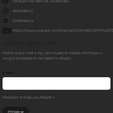
Sledujte nás také na Facebooku
defendiacz/
Defendia.cz
https://www.youtube.com/channel/UCHc6Qm2hYHw3R
ODEBÍRAT NEWSLETTER
Vložte svůj e-mail a my vám budeme zasílat informace o
nových produktech na našem e-shopu.
E-MAIL
Vložením e-mailu souhlasíte s
podmínkami ochrany osobních
údajů
.
Přihlásit se