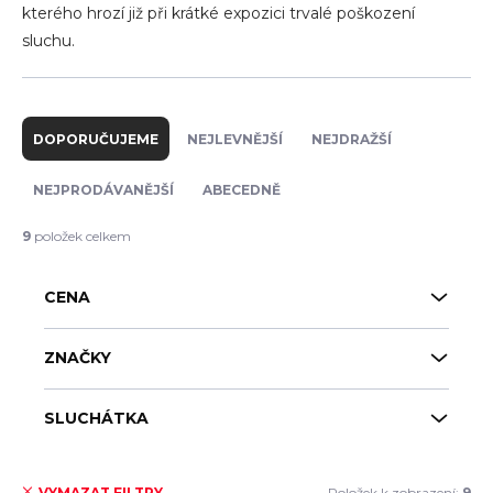
kterého hrozí již při krátké expozici trvalé poškození
sluchu.
Ř
a
DOPORUČUJEME
NEJLEVNĚJŠÍ
NEJDRAŽŠÍ
z
e
NEJPRODÁVANĚJŠÍ
ABECEDNĚ
n
í
9
položek celkem
p
r
CENA
o
d
u
ZNAČKY
k
t
SLUCHÁTKA
ů
Položek k zobrazení:
9
VYMAZAT FILTRY