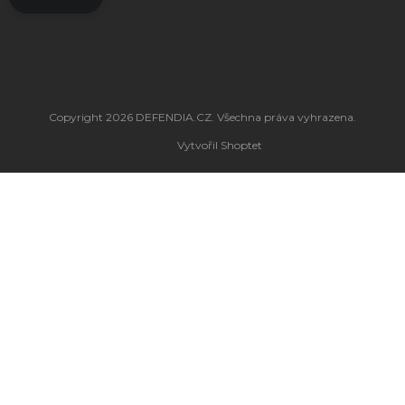
Copyright 2026
DEFENDIA.CZ
. Všechna práva vyhrazena.
Vytvořil Shoptet