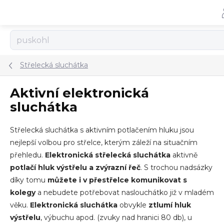
Přejít
na
obsah
Střelecká sluchátka
Aktivní elektronická
sluchátka
Střelecká sluchátka s aktivním potlačením hluku jsou
nejlepší volbou pro střelce, kterým záleží na situačním
přehledu.
Elektronická střelecká sluchátka
aktivně
potlačí hluk výstřelu a zvýrazní řeč
. S trochou nadsázky
díky tomu
můžete i v přestřelce komunikovat s
kolegy
a nebudete potřebovat naslouchátko již v mladém
věku.
Elektronická sluchátka
obvykle
ztlumí hluk
výstřelu
, výbuchu apod. (zvuky nad hranici 80 db), u