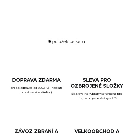
skrze kvalitní...
9
položek celkem
O
v
l
á
d
a
c
DOPRAVA ZDARMA
SLEVA PRO
í
OZBROJENÉ SLOŽKY
při objednávce od 3000 Kč (neplatí
p
pro zbraně a střelivo)
r
5% sleva na vybraný sortiment pro
LEX, ozbrojené složky a IZS
v
k
y
v
ý
p
ZÁVOZ ZBRANÍ A
VELKOOBCHOD A