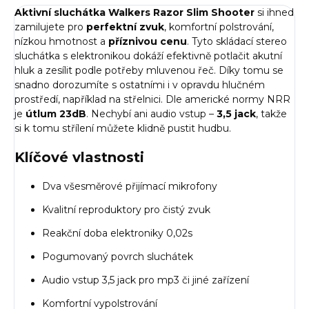
Aktivní sluchátka Walkers Razor Slim Shooter
si ihned
zamilujete pro
perfektní zvuk
, komfortní polstrování,
nízkou hmotnost a
příznivou cenu
. Tyto skládací stereo
sluchátka s elektronikou dokáží efektivně potlačit akutní
hluk a zesílit podle potřeby mluvenou řeč. Díky tomu se
snadno dorozumíte s ostatními i v opravdu hlučném
prostředí, například na střelnici. Dle americké normy NRR
je
útlum 23dB
. Nechybí ani audio vstup –
3,5 jack
, takže
si k tomu střílení můžete klidně pustit hudbu.
Klíčové vlastnosti
Dva všesměrové přijímací mikrofony
Kvalitní reproduktory pro čistý zvuk
Reakční doba elektroniky 0,02s
Pogumovaný povrch sluchátek
Audio vstup 3,5 jack pro mp3 či jiné zařízení
Komfortní vypolstrování