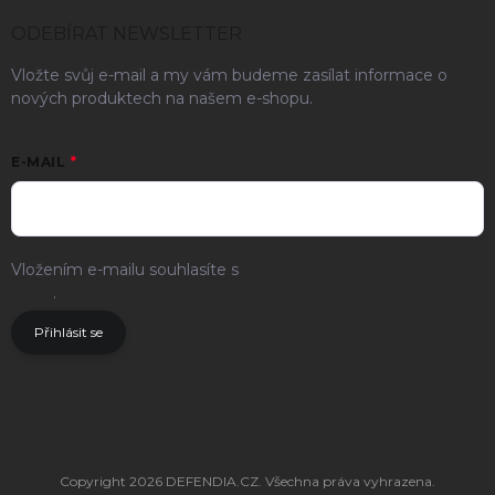
ODEBÍRAT NEWSLETTER
Vložte svůj e-mail a my vám budeme zasílat informace o
nových produktech na našem e-shopu.
E-MAIL
Vložením e-mailu souhlasíte s
podmínkami ochrany osobních
údajů
.
Přihlásit se
Copyright 2026
DEFENDIA.CZ
. Všechna práva vyhrazena.