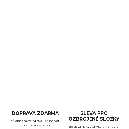
DORUČENÍ
−
+
Přidat do košíku
Aktivní elektronická sluchátka
Walkers Razor Slim
Shooter potlačí hluk a zvýrazní mluvenou řeč, díky tomu
se skvěle dorozumíte i ve velmi hlučném prostředí, např.
na střelnici.
DETAILNÍ INFORMACE
ZEPTAT SE
HLÍDAT
DOPRAVA ZDARMA
SLEVA PRO
OZBROJENÉ SLOŽKY
při objednávce od 3000 Kč (neplatí
pro zbraně a střelivo)
5% sleva na vybraný sortiment pro