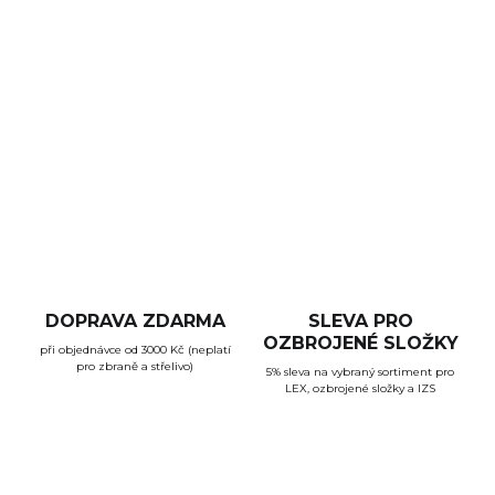
Tato malá a lehká opakovací brokovnice od tureckého
výrobce Francolin vyniká výborným poměrem ceny a
výkonu.
DETAILNÍ INFORMACE
ZEPTAT SE
HLÍDAT
DOPRAVA ZDARMA
SLEVA PRO
OZBROJENÉ SLOŽKY
při objednávce od 3000 Kč (neplatí
pro zbraně a střelivo)
5% sleva na vybraný sortiment pro
LEX, ozbrojené složky a IZS