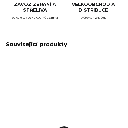
ZÁVOZ ZBRANÍ A
VELKOOBCHOD A
STŘELIVA
DISTRIBUCE
po celé ČR od 40 000 Kč zdarma
světových značek
Související produkty
NA OBJEDNÁVKU
SKLADEM
(>5 KS)
Střelivo S&B 12/70
Střelivo S&B 12/70
BUCK SHOT, brok
SKEET SUPER 24gr
5,16mm 36g
8,40 Kč