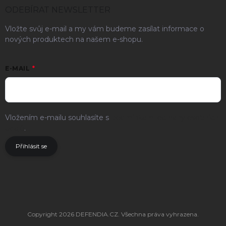
ODEBÍRAT NEWSLETTER
Vložte svůj e-mail a my vám budeme zasílat informace o
nových produktech na našem e-shopu.
E-MAIL
Vložením e-mailu souhlasíte s
podmínkami ochrany osobních
údajů
.
Přihlásit se
Copyright 2026
DEFENDIA.CZ
. Všechna práva vyhrazena.