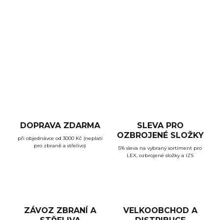
stop, exkluzivní patent Benelli, který umožňuje vyjmout
náboje z komory, zatímco ty v zásobníku zůstávají na
místě
DETAILNÍ INFORMACE
ZEPTAT SE
HLÍDAT
DOPRAVA ZDARMA
SLEVA PRO
OZBROJENÉ SLOŽKY
při objednávce od 3000 Kč (neplatí
pro zbraně a střelivo)
5% sleva na vybraný sortiment pro
LEX, ozbrojené složky a IZS
ZÁVOZ ZBRANÍ A
VELKOOBCHOD A