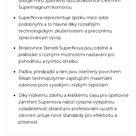
snižuje míru zpětného rázu brokovnice s 89 mm
Supermagnum komorou
SuperNova reprezentuje špičku mezi sobě
podobnými a to hlavně díky rozsáhlým
technologickým zkušenostem a preciznímu
zpracování při vývoji
Brokovnice Benelli SuperNova jsou odolné a
praktické s různými možnostmi nastavení pro
pohodlnou a rychlou střelbu
Pažba, předpažbí a rám jsou ošetřeny povrchem
Rilsan technopolymer zajišťujícím maximální
odolnost proti vysokým i nízkým teplotám
Díky nízkému zdvihu a krátkému času pro opětovné
zámíření Supernova nabízí výrazně vylepšnou
ovladatelnost zbraně pro profesionální využití a
zároveň určuje nové standardy pro efektivitu a
přesnost