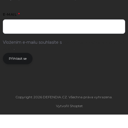
E-MAIL
Vložením e-mailu souhlasíte s
podmínkami ochrany osobních
údajů
.
Přihlásit se
Copyright 2026
DEFENDIA.CZ
. Všechna práva vyhrazena.
Vytvořil Shoptet