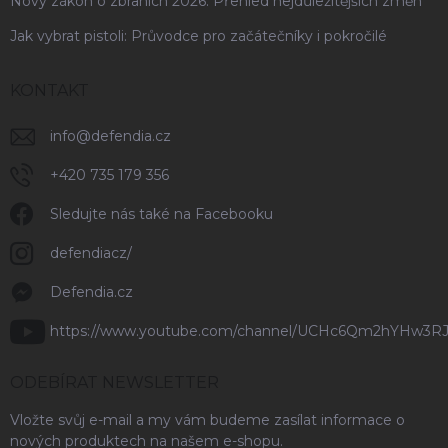
Nový zákon o zbraních 2026: Přehled nejdůležitějších změn
Jak vybrat pistoli: Průvodce pro začátečníky i pokročilé
KONTAKT
info
@
defendia.cz
+420 735 179 356
Sledujte nás také na Facebooku
defendiacz/
Defendia.cz
https://www.youtube.com/channel/UCHc6Qm2hYHw3R
ODEBÍRAT NEWSLETTER
Vložte svůj e-mail a my vám budeme zasílat informace o
nových produktech na našem e-shopu.