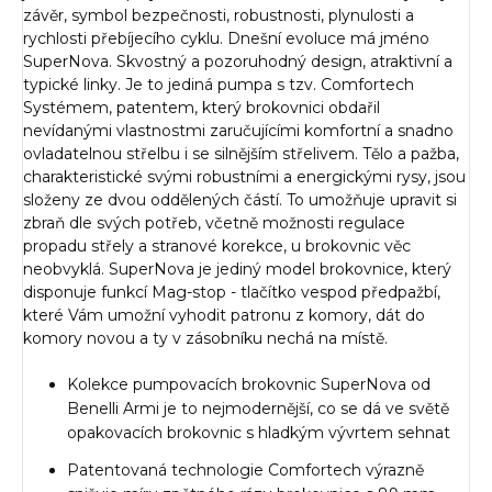
závěr, symbol bezpečnosti, robustnosti, plynulosti a
rychlosti přebíjecího cyklu. Dnešní evoluce má jméno
SuperNova. Skvostný a pozoruhodný design, atraktivní a
typické linky. Je to jediná pumpa s tzv. Comfortech
Systémem, patentem, který brokovnici obdařil
nevídanými vlastnostmi zaručujícími komfortní a snadno
ovladatelnou střelbu i se silnějším střelivem. Tělo a pažba,
charakteristické svými robustními a energickými rysy, jsou
složeny ze dvou oddělených částí. To umožňuje upravit si
zbraň dle svých potřeb, včetně možnosti regulace
propadu střely a stranové korekce, u brokovnic věc
neobvyklá. SuperNova je jediný model brokovnice, který
disponuje funkcí Mag-stop - tlačítko vespod předpažbí,
které Vám umožní vyhodit patronu z komory, dát do
komory novou a ty v zásobníku nechá na místě.
Kolekce pumpovacích brokovnic SuperNova od
Benelli Armi je to nejmodernější, co se dá ve světě
opakovacích brokovnic s hladkým vývrtem sehnat
Patentovaná technologie Comfortech výrazně