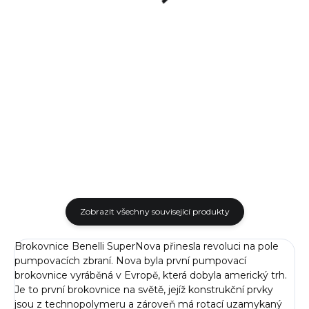
cena:
cena:
Do košíku
Do košíku
Brokový akustický slepý náboj
Brokové náboje ráže 12/70 od
od firmy Sterling v ráži 12/70
českého výrobce Sellier Bellot.
má reálný zpětný ráz jako
Plastová nábojnice s košíčkem.
běžný náboj, ale náboj
Ráže - 12/70 Střela - Olověný
neobsahuje střelu. V balení...
brok 4mm...
Zobrazit všechny související produkty
Brokovnice Benelli SuperNova přinesla revoluci na pole
pumpovacích zbraní. Nova byla první pumpovací
brokovnice vyráběná v Evropě, která dobyla americký trh.
Je to první brokovnice na světě, jejíž konstrukční prvky
jsou z technopolymeru a zároveň má rotací uzamykaný