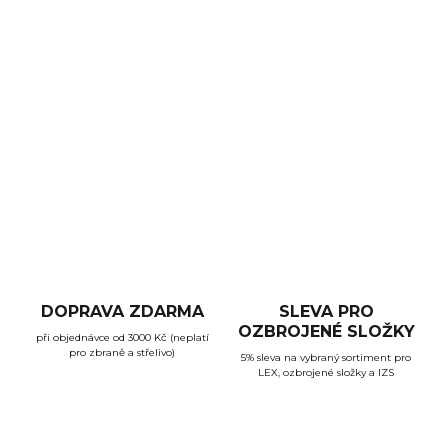
Oblíbená pumpovací brokovnice Fabarm s 20" hlavní v ráži
12/76. Lehká a spolehlivá brokovnice s pevnou pažbou a
tubusovým zásobníkem na 7 nábojů (plus jeden do
komory).
DETAILNÍ INFORMACE
ZEPTAT SE
HLÍDAT
DOPRAVA ZDARMA
SLEVA PRO
OZBROJENÉ SLOŽKY
při objednávce od 3000 Kč (neplatí
pro zbraně a střelivo)
5% sleva na vybraný sortiment pro
LEX, ozbrojené složky a IZS