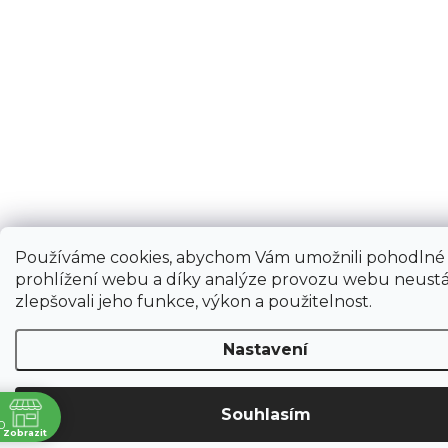
Používáme cookies, abychom Vám umožnili pohodlné
prohlížení webu a díky analýze provozu webu neustá
zlepšovali jeho funkce, výkon a použitelnost.
Nastavení
Souhlasím
ně
0
Zobrazit
a