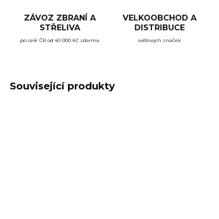
ZÁVOZ ZBRANÍ A
VELKOOBCHOD A
STŘELIVA
DISTRIBUCE
po celé ČR od 40 000 Kč zdarma
světových značek
Související produkty
SKLADEM
NA OBJEDNÁVKU
(>5 KS)
Střelivo S&B 12/70
Střelivo S&B 12/76
BUCK SHOT, brok
BUCK SHOT MAG.,
5,16mm 36g