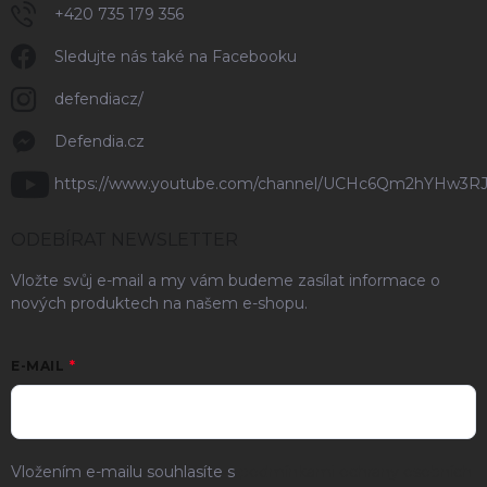
+420 735 179 356
Sledujte nás také na Facebooku
defendiacz/
Defendia.cz
https://www.youtube.com/channel/UCHc6Qm2hYHw3R
ODEBÍRAT NEWSLETTER
Vložte svůj e-mail a my vám budeme zasílat informace o
nových produktech na našem e-shopu.
E-MAIL
Vložením e-mailu souhlasíte s
podmínkami ochrany osobních