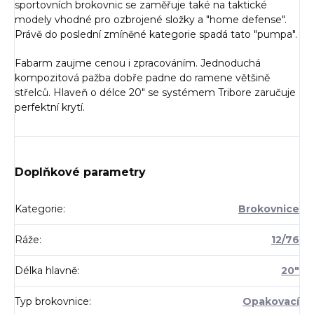
sportovních brokovnic se zaměřuje také na taktické
modely vhodné pro ozbrojené složky a "home defense".
Právě do poslední zmíněné kategorie spadá tato "pumpa".
Fabarm zaujme cenou i zpracováním. Jednoduchá
kompozitová pažba dobře padne do ramene většině
střelců. Hlaveň o délce 20" se systémem Tribore zaručuje
perfektní krytí.
Doplňkové parametry
Kategorie
:
Brokovnice
Ráže
:
12/76
Délka hlavně
:
20"
Typ brokovnice
:
Opakovací