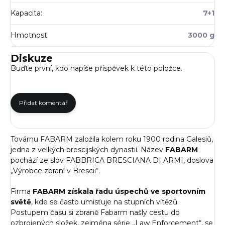
Kapacita
:
7+1
Hmotnost
:
3000 g
Diskuze
Buďte první, kdo napíše příspěvek k této položce.
Přidat komentář
Továrnu FABARM založila kolem roku 1900 rodina Galesiů,
jedna z velkých brescijských dynastií. Název
FABARM
pochází ze slov FABBRICA BRESCIANA DI ARMI, doslova
„Výrobce zbraní v Brescii“.
Firma
FABARM získala řadu úspechů ve sportovním
světě
, kde se často umisťuje na stupních vítězů.
Postupem času si zbraně Fabarm našly cestu do
ozbrojených složek, zejména série „Law Enforcement“, se