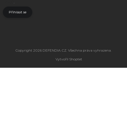
údajů
.
Přihlásit se
Copyright 2026
DEFENDIA.CZ
. Všechna práva vyhrazena.
Vytvořil Shoptet