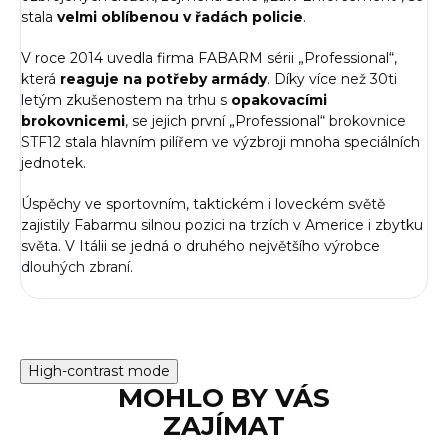
stala
velmi oblíbenou v řadách policie
.
V roce 2014 uvedla firma FABARM sérii „Professional“,
která
reaguje na potřeby armády
. Díky více než 30ti
letým zkušenostem na trhu s
opakovacími
brokovnicemi
, se jejich první „Professional“
brokovnice
STF12
stala hlavním pilířem ve výzbroji mnoha speciálních
jednotek.
Úspěchy ve sportovním, taktickém i loveckém světě
zajistily Fabarmu silnou pozici na trzích v Americe i zbytku
světa. V Itálii se jedná o druhého největšího výrobce
dlouhých zbraní
.
High-contrast mode
MOHLO BY VÁS
ZAJÍMAT