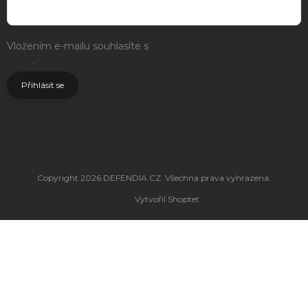
Vložením e-mailu souhlasíte s
podmínkami ochrany osobních
údajů
.
Přihlásit se
Copyright 2026
DEFENDIA.CZ
. Všechna práva vyhrazena.
Vytvořil Shoptet