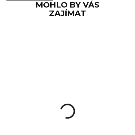
MOHLO BY VÁS
ZAJÍMAT
SKLADEM
Střelecké brýle
Walkers Elite - Clear
(čisté)
360 Kč
Do košíku