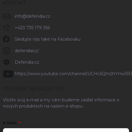
KONTAKT
info
@
defendia.cz
+420 735 179 356
Sledujte nás také na Facebooku
defendiacz/
Defendia.cz
https://www.youtube.com/channel/UCHc6Qm2hYHw3R
ODEBÍRAT NEWSLETTER
Vložte svůj e-mail a my vám budeme zasílat informace o
nových produktech na našem e-shopu.
E-MAIL