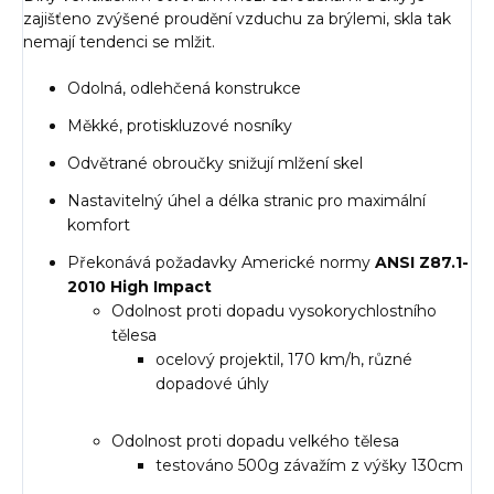
zajišťeno zvýšené proudění vzduchu za brýlemi, skla tak
nemají tendenci se mlžit.
Odolná, odlehčená konstrukce
Měkké, protiskluzové nosníky
Odvětrané obroučky snižují mlžení skel
Nastavitelný úhel a délka stranic pro maximální
komfort
Překonává požadavky Americké normy
ANSI Z87.1-
2010 High Impact
Odolnost proti dopadu vysokorychlostního
tělesa
ocelový projektil, 170 km/h, různé
dopadové úhly
Odolnost proti dopadu velkého tělesa
testováno 500g závažím z výšky 130cm