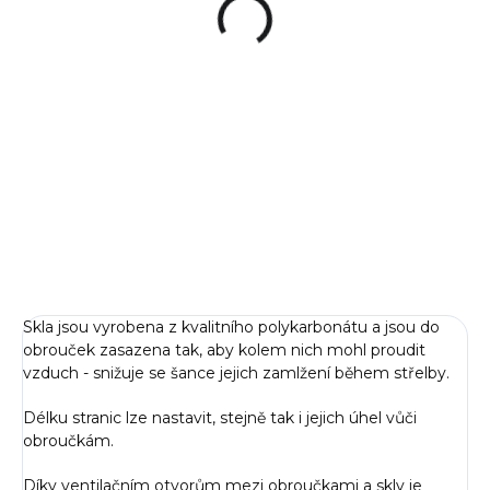
Supreme Pro X
Fabric Black
6 490 Kč
Do košíku
Špičková aktivní sluchátka od
švédského výrobce Sordin.
Audio systém Sordin HEAR2
věrně reprodukuje a zesiluje
okolní zvuk skrze kvalitní...
Skla jsou vyrobena z kvalitního polykarbonátu a jsou do
obrouček zasazena tak, aby kolem nich mohl proudit
vzduch - snižuje se šance jejich zamlžení během střelby.
Délku stranic lze nastavit, stejně tak i jejich úhel vůči
obroučkám.
Díky ventilačním otvorům mezi obroučkami a skly je