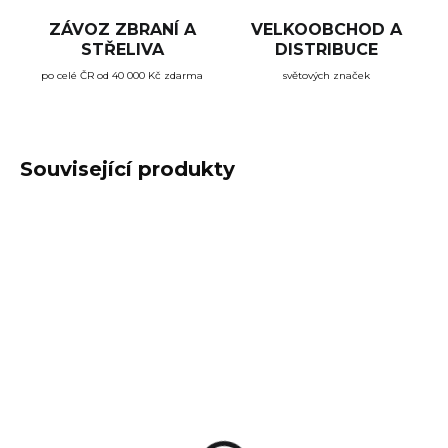
ZÁVOZ ZBRANÍ A
VELKOOBCHOD A
STŘELIVA
DISTRIBUCE
po celé ČR od 40 000 Kč zdarma
světových značek
Související produkty
SKLADEM
(1 KS)
Elektronická
sluchátka Sordin