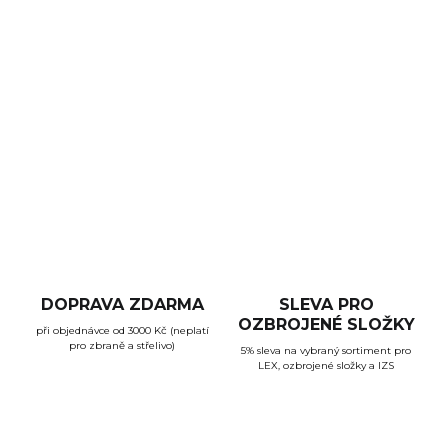
Odolné střelecké brýle s odlehčenou konstrukcí. Díky
ventilačním otvorům mezi obroučkami a skly je zajišťeno
zvýšené proudění vzduchu za brýlemi, skla tak nemají
tendenci se mlžit. Překonávají požadavky Americké normy
ANSI Z87.1-2010 High Impact.
DETAILNÍ INFORMACE
ZEPTAT SE
HLÍDAT
DOPRAVA ZDARMA
SLEVA PRO
OZBROJENÉ SLOŽKY
při objednávce od 3000 Kč (neplatí
pro zbraně a střelivo)
5% sleva na vybraný sortiment pro
LEX, ozbrojené složky a IZS