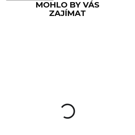
MOHLO BY VÁS
ZAJÍMAT
SKLADEM
Střelecké brýle
Walkers Elite -
Amber (oranžové)
350 Kč
Do košíku