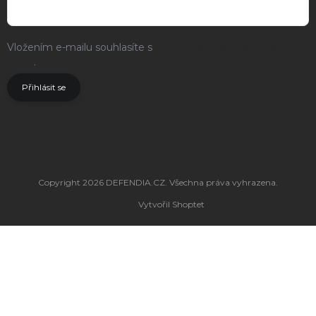
Vložením e-mailu souhlasíte s
podmínkami ochrany osobních
údajů
.
Přihlásit se
Copyright 2026
DEFENDIA.CZ
. Všechna práva vyhrazena.
Vytvořil Shoptet