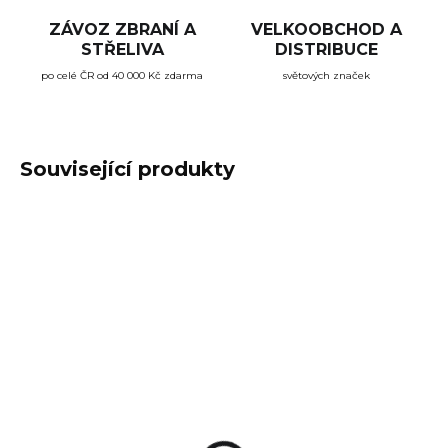
ZÁVOZ ZBRANÍ A
VELKOOBCHOD A
STŘELIVA
DISTRIBUCE
po celé ČR od 40 000 Kč zdarma
světových značek
Související produkty
SKLADEM
(4 KS)
Taktické rukavice
Magpul Technical