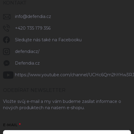
KONTAKT
info
@
defendia.cz
+420 735 179 356
Sledujte nás také na Facebooku
defendiacz/
Defendia.cz
https://www.youtube.com/channel/UCHc6Qm2hYHw3R
ODEBÍRAT NEWSLETTER
Vložte svůj e-mail a my vám budeme zasílat informace o
nových produktech na našem e-shopu.
E-MAIL