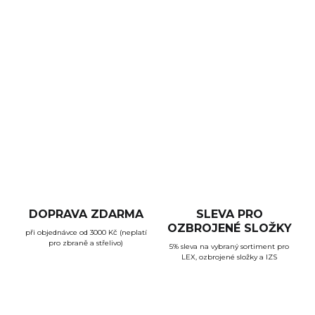
Odolné střelecké brýle s odlehčenou konstrukcí. Díky
ventilačním otvorům mezi obroučkami a skly je zajišťeno
zvýšené proudění vzduchu za brýlemi, skla tak nemají
tendenci se mlžit. Překonávají požadavky Americké normy
ANSI Z87.1-2010 High Impact.
DETAILNÍ INFORMACE
ZEPTAT SE
HLÍDAT
DOPRAVA ZDARMA
SLEVA PRO
OZBROJENÉ SLOŽKY
při objednávce od 3000 Kč (neplatí
pro zbraně a střelivo)
5% sleva na vybraný sortiment pro
LEX, ozbrojené složky a IZS