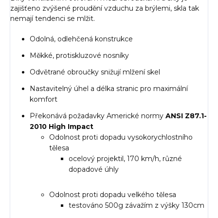
zajišťeno zvýšené proudění vzduchu za brýlemi, skla tak
nemají tendenci se mlžit.
Odolná, odlehčená konstrukce
Měkké, protiskluzové nosníky
Odvětrané obroučky snižují mlžení skel
Nastavitelný úhel a délka stranic pro maximální
komfort
Překonává požadavky Americké normy
ANSI Z87.1-
2010 High Impact
Odolnost proti dopadu vysokorychlostního
tělesa
ocelový projektil, 170 km/h, různé
dopadové úhly
Odolnost proti dopadu velkého tělesa
testováno 500g závažím z výšky 130cm