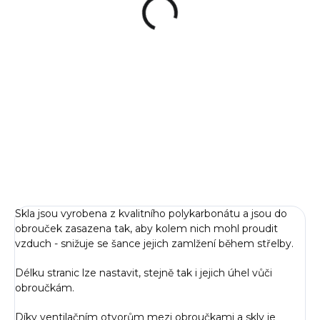
Glove 2.0
790 Kč
Detail
Tyto lehké taktické rukavice od
amerického výrobce Magpul
Vás nezradí v žádné situaci.
Poskytují dostatečnou ochranu
před poškrábáním a...
Skla jsou vyrobena z kvalitního polykarbonátu a jsou do
obrouček zasazena tak, aby kolem nich mohl proudit
vzduch - snižuje se šance jejich zamlžení během střelby.
Délku stranic lze nastavit, stejně tak i jejich úhel vůči
obroučkám.
Díky ventilačním otvorům mezi obroučkami a skly je