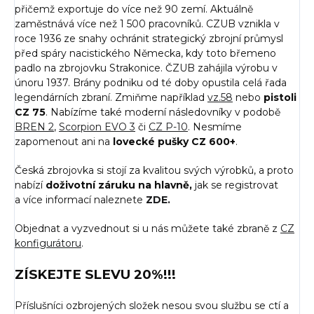
přičemž exportuje do více než 90 zemí. Aktuálně
zaměstnává více než 1 500 pracovníků. CZUB vznikla v
roce 1936 ze snahy ochránit strategický zbrojní průmysl
před spáry nacistického Německa, kdy toto břemeno
padlo na zbrojovku Strakonice. ČZUB zahájila výrobu v
únoru 1937. Brány podniku od té doby opustila celá řada
legendárních zbraní. Zmiňme například
vz.58
nebo
pistoli
CZ 75
. Nabízíme také moderní následovníky v podobě
BREN 2
,
Scorpion EVO 3
či
CZ P-10
. Nesmíme
zapomenout ani na
lovecké pušky CZ 600+
.
Česká zbrojovka si stojí za kvalitou svých výrobků, a proto
nabízí
doživotní záruku na hlavně,
jak se registrovat
a více informací naleznete
ZDE.
Objednat a vyzvednout si u nás můžete také zbraně z
CZ
konfigurátoru
.
ZÍSKEJTE SLEVU 20%!!!
Příslušníci ozbrojených složek nesou svou službu se ctí a