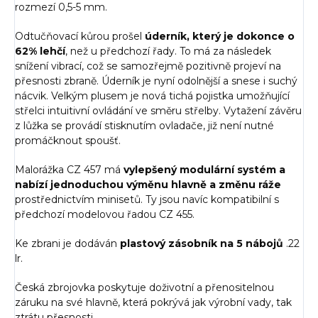
rozmezí 0,5-5 mm.
Odtučňovací kůrou prošel
úderník, který je dokonce o
62% lehčí
, než u předchozí řady. To má za následek
snížení vibrací, což se samozřejmě pozitivně projeví na
přesnosti zbraně. Úderník je nyní odolnější a snese i suchý
nácvik. Velkým plusem je nová tichá pojistka umožňující
střelci intuitivní ovládání ve směru střelby. Vytažení závěru
z lůžka se provádí stisknutím ovladače, již není nutné
promáčknout spoušť.
Malorážka CZ 457 má
vylepšený modulární systém a
nabízí jednoduchou výměnu hlavně a změnu ráže
prostřednictvím minisetů. Ty jsou navíc kompatibilní s
předchozí modelovou řadou CZ 455.
Ke zbrani je dodáván
plastový zásobník na 5 nábojů
.22
lr.
Česká zbrojovka poskytuje doživotní a přenositelnou
záruku na své hlavně, která pokrývá jak výrobní vady, tak
ztrátu přesnosti.