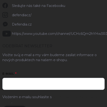
Sledujte nás také na Facebooku
defendiacz/
Defendia.cz
https://www.youtube.com/channel/UCHc6Qm2hYHw3R
ODEBÍRAT NEWSLETTER
Vložte svůj e-mail a my vám budeme zasílat informace o
nových produktech na našem e-shopu.
E-MAIL
Vložením e-mailu souhlasíte s
podmínkami ochrany osobních
údajů
.