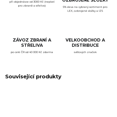
OZBROJENÉ SLOŽKY
při objednávce od 3000 Kč (neplatí
pro zbraně a střelivo)
5% sleva na vybraný sortiment pro
LEX, ozbrojené složky a IZS
ZÁVOZ ZBRANÍ A
VELKOOBCHOD A
STŘELIVA
DISTRIBUCE
po celé ČR od 40 000 Kč zdarma
světových značek
Související produkty