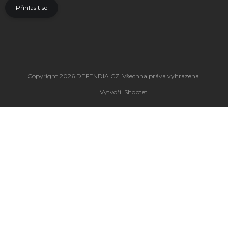
Přihlásit se
Copyright 2026
DEFENDIA.CZ
. Všechna práva vyhrazena.
Vytvořil Shoptet