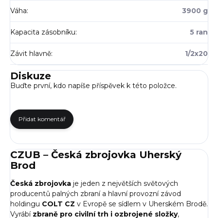
Váha
:
3900 g
Kapacita zásobníku
:
5 ran
Závit hlavně
:
1/2x20
Diskuze
Buďte první, kdo napíše příspěvek k této položce.
Přidat komentář
CZUB – Česká zbrojovka Uherský
Brod
Česká zbrojovka
je jeden z největších světových
producentů palných zbraní a hlavní provozní závod
holdingu
COLT CZ
v Evropě se sídlem v Uherském Brodě.
Vyrábí
zbraně pro civilní trh i ozbrojené složky
,