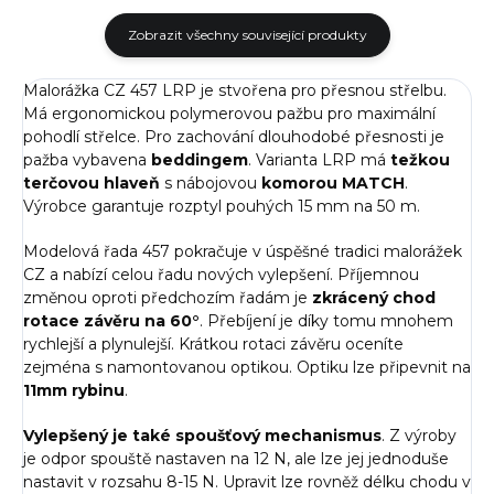
Zobrazit všechny související produkty
Malorážka CZ 457 LRP je stvořena pro přesnou střelbu.
Má ergonomickou polymerovou pažbu pro maximální
pohodlí střelce. Pro zachování dlouhodobé přesnosti je
pažba vybavena
beddingem
. Varianta LRP má
težkou
terčovou hlaveň
s nábojovou
komorou MATCH
.
Výrobce garantuje rozptyl pouhých 15 mm na 50 m.
Modelová řada 457 pokračuje v úspěšné tradici malorážek
CZ a nabízí celou řadu nových vylepšení. Příjemnou
změnou oproti předchozím řadám je
zkrácený chod
rotace závěru na 60°
. Přebíjení je díky tomu mnohem
rychlejší a plynulejší. Krátkou rotaci závěru oceníte
zejména s namontovanou optikou. Optiku lze připevnit na
11mm rybinu
.
Vylepšený je také spoušťový mechanismus
. Z výroby
je odpor spouště nastaven na 12 N, ale lze jej jednoduše
nastavit v rozsahu 8-15 N. Upravit lze rovněž délku chodu v