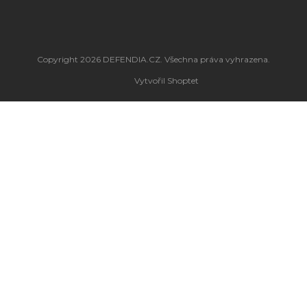
Copyright 2026
DEFENDIA.CZ
. Všechna práva vyhrazena.
Vytvořil Shoptet