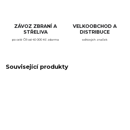
ZÁVOZ ZBRANÍ A
VELKOOBCHOD A
STŘELIVA
DISTRIBUCE
po celé ČR od 40 000 Kč zdarma
světových značek
Související produkty
TIP
ZÁVOZ ZDARMA
NA OBJEDNÁVKU
NA OBJEDNÁVKU