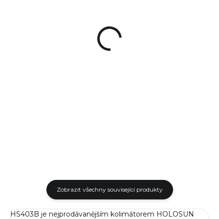
Kolimátor Holosun
Samonabíjecí puška
HS403C
Antreg ARS M4S 2.0
7 290 Kč
63 900 Kč
od
Do košíku
Detail
Kolimátor značky HOLOSUN
Česká samonabíjecí puška
se solárním panelem a
Antreg ARS M4S v ráži .223
automatickou regulací jasu
REM vyrobena ve Vyškově
osnovy za nejnižší cenu. V
společností Antreg má pístový
balení naleznete nízkou i
mechanismus, kompletně...
vysokou...
Zobrazit všechny související produkty
HS403B je nejprodávanějším kolimátorem HOLOSUN