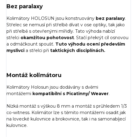
Bez paralaxy
Kolimátory HOLOSUN jsou konstruovány
bez paralaxy
.
Střelec se nemusí při střelbě dívat v ose optiky, tak jako
při střelbě s otevřenými mířidly. Tato výhoda nabízí
střelci
okamžitou pohotovost
. Stačí překrýt cíl osnovou
a odmáčkount spoušť.
Tuto výhodu ocení především
myslivci
a střelci při
taktických disciplínách.
Montáž kolimátoru
Kolimátory Holosun jsou dodávány s dvěmi
montážemi
kompatibilní s Picatinny/ Weaver
.
Nízká montáž s výškou 8 mm a montáž s průhledem 1/3
co-witness. Kolimátor lze s těmito montážemi osadit jak
na lovecké kulovnice a brokovnice, tak i na samonabíjecí
kulovnice.