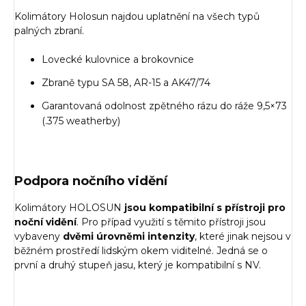
Kolimátory Holosun najdou uplatnění na všech typů
palných zbraní.
Lovecké kulovnice a brokovnice
Zbraně typu SA 58, AR-15 a AK47/74
Garantovaná odolnost zpětného rázu do ráže 9,5×73
(.375 weatherby)
Podpora nočního vidění
Kolimátory HOLOSUN
jsou kompatibilní s přístroji pro
noční vidění
. Pro případ využití s těmito přístroji jsou
vybaveny
dvěmi úrovněmi intenzity
, které jinak nejsou v
běžném prostředí lidským okem viditelné. Jedná se o
první a druhý stupeň jasu, který je kompatibilní s NV.