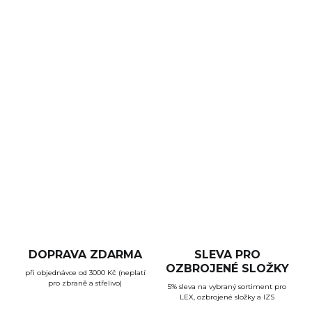
−
+
Přidat do košíku
Micro kolimátor s výborným poměrem ceny a kvality
je vybaven paměťovými funkcemi a variabilní (vysokái
nízká) montáží v balení. Kolimátor je bez paralaxy a s
neomezeným očním reliéfem.
DETAILNÍ INFORMACE
ZEPTAT SE
HLÍDAT
DOPRAVA ZDARMA
SLEVA PRO
OZBROJENÉ SLOŽKY
při objednávce od 3000 Kč (neplatí
pro zbraně a střelivo)
5% sleva na vybraný sortiment pro
LEX, ozbrojené složky a IZS