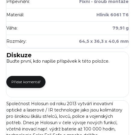
Připevnění
:
Fixní - šroub montáže
Materiál
:
Hliník 6061 T6
Váha
:
79,91 g
Rozměry
:
64,5 x 36,3 x 40,6 mm
Diskuze
Buďte první, kdo napíše příspěvek k této položce.
Přidat komentář
Společnost Holosun od roku 2013 vytváří inovativní
optické a laserové / IR technologie jako jsou kolimátory
pro širokou škálu střelců, lovců, police a vojenských
potřeb. Dnes je Holosun v čele vývoje nových funkcí,
včetně inovací např. výdrž baterie až 100 000 hodin,