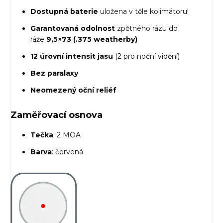
Dostupná baterie
uložena v těle kolimátoru!
Garantovaná odolnost
zpětného rázu do
ráže
9,5×73 (.375 weatherby)
12 úrovní intensit jasu
(2 pro noční vidění)
Bez paralaxy
Neomezený oční reliéf
Zaměřovací osnova
Tečka
: 2 MOA
Barva
: červená