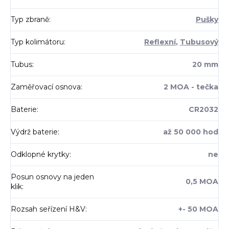
Typ zbraně
:
Pušky
Typ kolimátoru
:
Reflexní
,
Tubusový
Tubus
:
20 mm
Zaměřovací osnova
:
2 MOA - tečka
Baterie
:
CR2032
Výdrž baterie
:
až 50 000 hod
Odklopné krytky
:
ne
Posun osnovy na jeden
0,5 MOA
klik
:
Rozsah seřízení H&V
:
+- 50 MOA