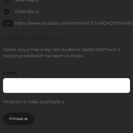
defendiacz/
Defendia.cz
https://www.youtube.com/channel/UCHc6Qm2hYHw3R
ODEBÍRAT NEWSLETTER
Vložte svůj e-mail a my vám budeme zasílat informace o
nových produktech na našem e-shopu.
E-MAIL
Vložením e-mailu souhlasíte s
podmínkami ochrany osobních
údajů
.
Přihlásit se