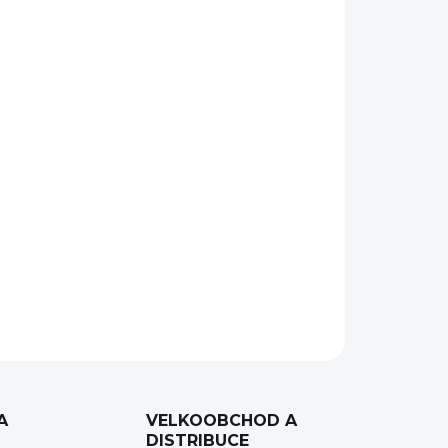
Přidat do košíku
ky
AR15
. Real Avid GUN TOOL PRO AR15 je
 i zkušeného střelce.
TOOL PRO AR15
nabízí celou řadu
nástrojů pro
mířidel nebo puškohledu
. Nerezová
movaný grip pro lepší úchop.
ZEPTAT SE
HLÍDAT
A
VELKOOBCHOD A
DISTRIBUCE