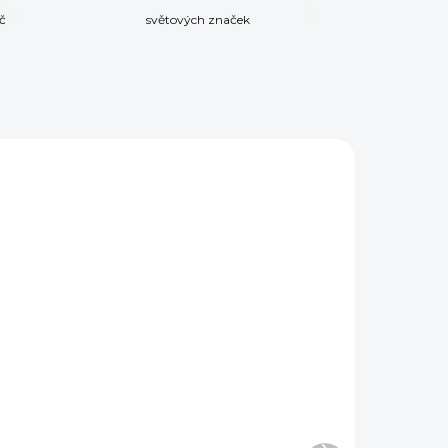
č
světových značek
DEM
NA OBJEDNÁVKU
3 KS)
Univerzální klíč pro
j
AR-15 Real Avid
ARMORER'S MASTER