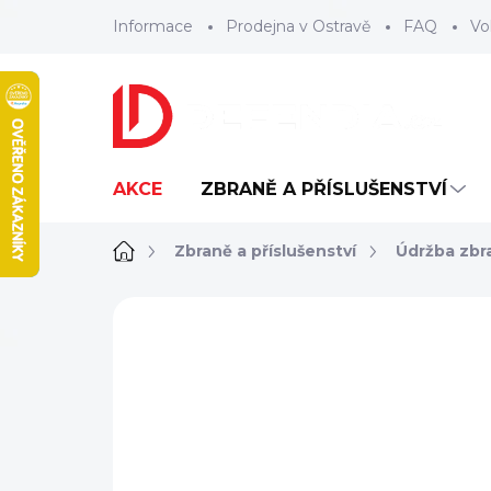
Přejít
Informace
Prodejna v Ostravě
FAQ
Vo
na
obsah
AKCE
ZBRANĚ A PŘÍSLUŠENSTVÍ
Domů
Zbraně a příslušenství
Údržba zbr
ZNAČKA:
REAL AVID