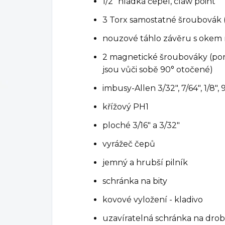
1/2" hladká čepel, claw point
3 Torx samostatné šroubovák (T
nouzové táhlo závěru s okem
2 magnetické šroubováky (porty
jsou vůči sobě 90° otočené)
imbusy-Allen 3/32", 7/64", 1/8", 9
křížový PH1
ploché 3/16" a 3/32"
vyrážeč čepů
jemný a hrubší pilník
schránka na bity
kovové vyložení - kladivo
uzavíratelná schránka na drob