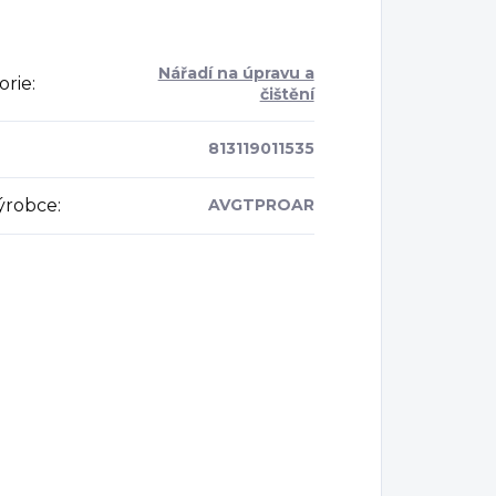
Nářadí na úpravu a
orie
:
čištění
813119011535
ýrobce
:
AVGTPROAR