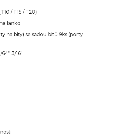
10 / T15 / T20)
 na lanko
 na bity) se sadou bitů 9ks (porty
/64", 3/16"
nosti