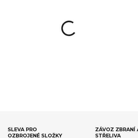
−
+
Kompaktní multitool pro puš
ideální volba pro začátečníka
Univerzální nástroj GUN 
seřízení a úpravu zbraní, 
ergonomická rukojeť má pogu
DETAILNÍ INFORMACE
SLEVA PRO
ZÁVOZ ZBRANÍ 
OZBROJENÉ SLOŽKY
STŘELIVA