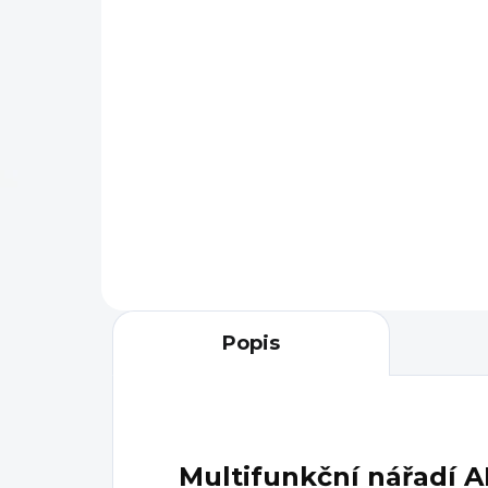
1 190 Kč
1 
Do košíku
Kompaktní čistící sada pro
Drž
zbraň AR-15 GUN BOSS PRO
jed
AR15 nabízí všechny
svě
potřebné nástroje pro
AR1
důkladné vyčištění Vaší
zbraně. Sada je...
Popis
Multifunkční nářadí A