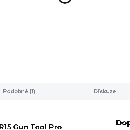
420 Kč
1 450 Kč
Do košíku
Do košíku
ák zbraně, který
Multitool pro zbraně typu
noduše upevníte do
AR15 Gun Tool CORE od
ráku Real Avid Smart-Fit
značky Real Avid nabízí vš
5 Vise Block.
co můžete v terénu pro s
zbraň pořebovat. Praktick
jedná...
Podobné (1)
Diskuze
Dop
R15 Gun Tool Pro