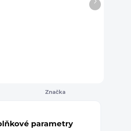
Další
WRENCH
2 900 Kč
produkt
Do košíku
Univerzální klíč pro AR-15 Real
Avid ARMORER'S MASTER
WRENCH je kombinací
e
několika nástrojů včetně
vou
momentového klíče nebo
y se
kladiva. Díky...
Značka
lňkové parametry