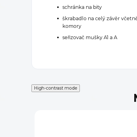
schránka na bity
škrabadlo na celý závěr vče
komory
seřizovač mušky A1 a A
High-contrast mode