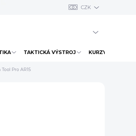
CZK
PRÁZDNÝ KOŠÍK
NÁKUPNÍ
KOŠÍK
TIKA
TAKTICKÁ VÝSTROJ
KURZY
NOVIN
n Tool Pro AR15