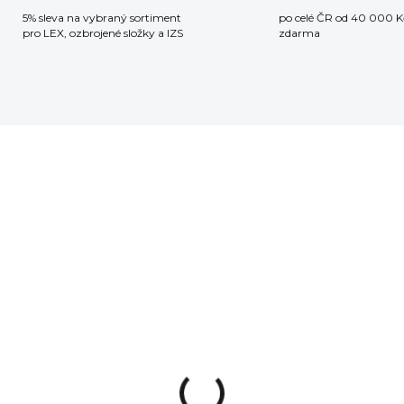
5% sleva na vybraný sortiment
po celé ČR od 40 000 K
pro LEX, ozbrojené složky a IZS
zdarma
SKLADEM
SKLA
(>5 KS)
(
žák zbraně Real
Multifunkční nástro
id Smart-Fit AR15
Real Avid Gun Tool
se Block
CORE AR15