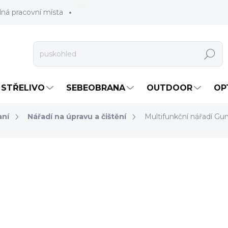
lná pracovní místa
Hledat
STŘELIVO
SEBEOBRANA
OUTDOOR
OP
aní
Nářadí na úpravu a čištění
Multifunkční nářadí Gu
2 049 Kč
1 693,39 Kč bez DPH
Měrná
SKLADEM
(4 KS)
cena:
MOŽNOSTI DORUČENÍ