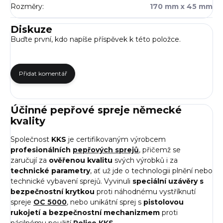
Rozměry
:
170 mm x 45 mm
Diskuze
Buďte první, kdo napíše příspěvek k této položce.
Přidat komentář
Účinné pepřové spreje německé
kvality
Společnost
KKS
je certifikovaným výrobcem
profesionálních
pepřových sprejů
, přičemž se
zaručují
za
ověřenou kvalitu
svých výrobků i za
technické parametry
, ať už jde o technologii plnění nebo
technické vybavení sprejů. Vyvinuli
speciální uzávěry s
bezpečnostní krytkou
proti náhodnému vystříknutí
spreje
OC 5000
, nebo unikátní sprej s
pistolovou
rukojetí a bezpečnostní mechanizmem
proti