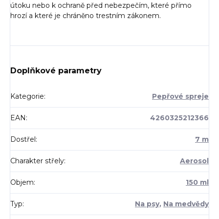
útoku nebo k ochraně před nebezpečím, které přímo
hrozí a které je chráněno trestním zákonem.
Doplňkové parametry
Kategorie
:
Pepřové spreje
EAN
:
4260325212366
Dostřel
:
7 m
Charakter střely
:
Aerosol
Objem
:
150 ml
Typ
:
Na psy
,
Na medvědy