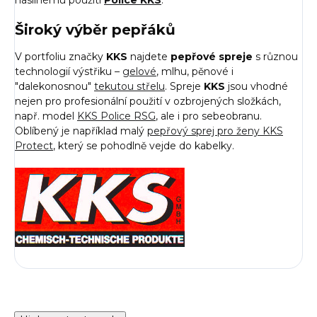
násilnému použití
Police KKS
.
Široký výběr pepřáků
V portfoliu značky
KKS
najdete
pepřové spreje
s různou
technologií výstřiku –
gelové
, mlhu, pěnové i
"dalekonosnou"
tekutou střelu
. Spreje
KKS
jsou vhodné
nejen pro profesionální použití v ozbrojených složkách,
např. model
KKS Police RSG
, ale i pro sebeobranu.
Oblíbený je například malý
pepřový sprej pro ženy KKS
Protect
, který se pohodlně vejde do kabelky.