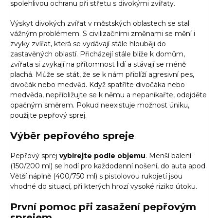
spolehlivou ochranu při střetu s divokými zvířaty.
Výskyt divokých zvířat v městských oblastech se stal
vážným problémem. S civilizačními změnami se mění i
zvyky zvířat, která se vydávají stále hlouběji do
zastavěných oblastí. Přicházejí stále blíže k domům,
zvířata si zvykají na přítomnost lidí a stávají se méně
plachá. Může se stát, že se k nám přiblíží agresivní pes,
divočák nebo medvěd. Když spatříte divočáka nebo
medvěda, nepřibližujte se k němu a nepanikařte, odejděte
opačným směrem. Pokud neexistuje možnost úniku,
použijte pepřový sprej.
Výběr pepřového spreje
Pepřový sprej
vybírejte podle objemu
. Menší balení
(150/200 ml) se hodí pro každodenní nošení, do auta apod.
Větší náplně (400/750 ml) s pistolovou rukojetí jsou
vhodné do situací, při kterých hrozí vysoké riziko útoku.
První pomoc při zasažení pepřovým
sprejem