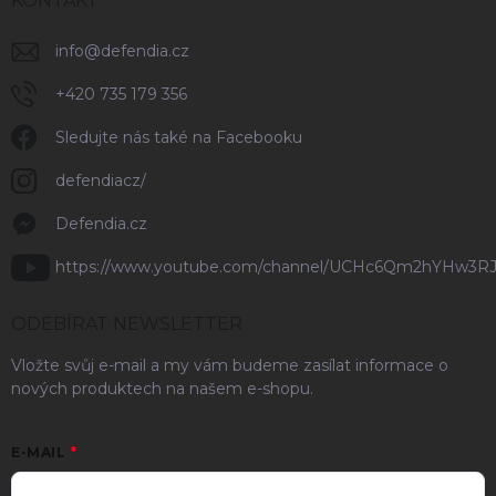
KONTAKT
info
@
defendia.cz
+420 735 179 356
Sledujte nás také na Facebooku
defendiacz/
Defendia.cz
https://www.youtube.com/channel/UCHc6Qm2hYHw3R
ODEBÍRAT NEWSLETTER
Vložte svůj e-mail a my vám budeme zasílat informace o
nových produktech na našem e-shopu.
E-MAIL