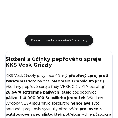
Zobrazit všechny související produkty
Složení a účinky pepřového spreje
KKS Vesk Grizzly
KKS Vesk Grizzly je vysoce účinný
přepřový sprej proti
zvířatům
i lidem na bázi
oleoresinu Capsicum (OC)
.
Všechny pepřové spreje řady VESK GRIZZLY obsahují
26,64 % extrémně pálivých látek
, což odpovídá
pálivosti 4 000 000 Scovilleho jednotek
. Všechny
výrobky VESK jsou navíc absolutně
nehořlavé
.Tyto
obranné spreje byly vyvinuty především
pro lovce a
outdoorové specialisty
, kteří potřebují rychle působící a