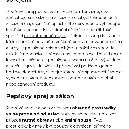
Pepřový sprej působí velmi rychle a intenzivně, což
způsobuje silné slzení u zasažené osoby. Pokud dojde k
zasažení očí, okamžitě opláchněte oči vodou a vyhledejte
lékařskou pomoc. Ke zmírnění účinků lze použít také
speciální
dekontaminační sprej
. Pokud se sprej dostane na
kůži, okamžitě odstraňte veškeré kontaminované oblečení
a umyjte postižené místo velkým množstvím vody. Je
důležité nepoužívat krémy, masti nebo oleje. Pokud dojde
k zasažení, přeneste postiženou osobu na čerstvý vzduch
a udržujte ji v klidu. Pokud přetrvávají potíže po jedné
hodině, okamžitě vyhledejte lékaře. V případě požití spreje
vyhledejte okamžitě lékařskou pomoc a ukážete obal
nebo označení produktu.
Pepřový sprej a zákon
Pepřové spreje a paralyzéry jsou
obranné prostředky
volně prodejné od 18 let
. Měly by se používat pouze v
případě
nutné obrany
nebo
krajní nouze
. Tyto
prostředky by měly být použity k odvrácení přímého