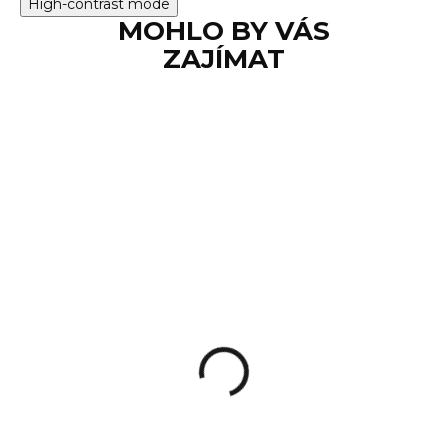
High-contrast mode
MOHLO BY VÁS
ZAJÍMAT
SKLADEM
Pepřový sprej KKS
VESK Grizzly 400 ml
1 950 Kč
Do košíku