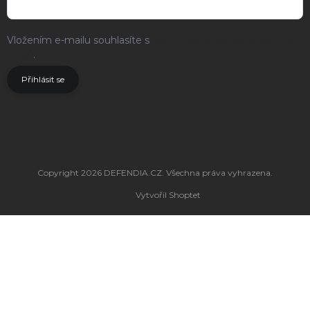
Vložením e-mailu souhlasíte s
podmínkami ochrany osobních
údajů
.
Přihlásit se
Copyright 2026
DEFENDIA.CZ
. Všechna práva vyhrazena.
Vytvořil Shoptet