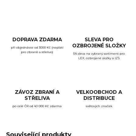
ZEPTAT SE
HLÍDAT
DOPRAVA ZDARMA
SLEVA PRO
OZBROJENÉ SLOŽKY
při objednávce od 3000 Kč (neplatí
pro zbraně a střelivo)
5% sleva na vybraný sortiment pro
LEX, ozbrojené složky a IZS
ZÁVOZ ZBRANÍ A
VELKOOBCHOD A
STŘELIVA
DISTRIBUCE
po celé ČR od 40 000 Kč zdarma
světových značek
Související produkty