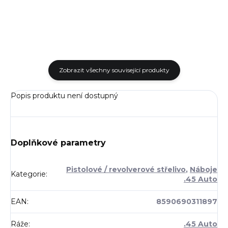
Rychlost: 366 m/s Energie:...
Zobrazit všechny související produkty
Popis produktu není dostupný
Doplňkové parametry
Pistolové / revolverové střelivo
,
Náboje
Kategorie
:
.45 Auto
EAN
:
8590690311897
Ráže
:
.45 Auto