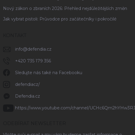
Nový zákon o zbraních 2026: Přehled nejdůležitějších změn
Jak vybrat pistoli: Průvodce pro začátečníky i pokročilé
KONTAKT
info
@
defendia.cz
+420 735 179 356
Sledujte nás také na Facebooku
defendiacz/
Defendia.cz
https://www.youtube.com/channel/UCHc6Qm2hYHw3R
ODEBÍRAT NEWSLETTER
Vložte svůj e-mail a my vám budeme zasílat informace o