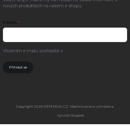
nových produktech na našem e-shopu.
E-MAIL
Vložením e-mailu souhlasíte s
podmínkami ochrany osobních
údajů
.
Přihlásit se
Copyright 2026
DEFENDIA.CZ
. Všechna práva vyhrazena.
Vytvořil Shoptet