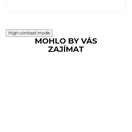
High-contrast mode
MOHLO BY VÁS
ZAJÍMAT
SKLADEM
Střelivo S&B .45