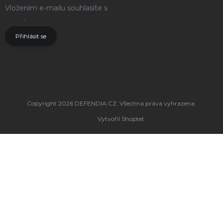
Vložením e-mailu souhlasíte s
podmínkami ochrany osobních
údajů
.
Přihlásit se
Copyright 2026
DEFENDIA.CZ
. Všechna práva vyhrazena.
Vytvořil Shoptet