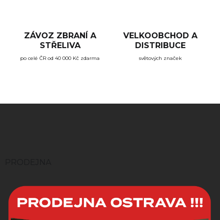
y
v
ý
p
ZÁVOZ ZBRANÍ A
VELKOOBCHOD A
i
STŘELIVA
DISTRIBUCE
s
u
po celé ČR od 40 000 Kč zdarma
světových značek
Z
á
p
a
t
í
PRODEJNA