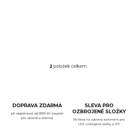
949 Kč
Detail
Opaskové pouzdro JPX6 Cordura
2
položek celkem
O
v
l
á
d
a
c
DOPRAVA ZDARMA
SLEVA PRO
í
OZBROJENÉ SLOŽKY
při objednávce od 3000 Kč (neplatí
p
pro zbraně a střelivo)
r
5% sleva na vybraný sortiment pro
LEX, ozbrojené složky a IZS
v
k