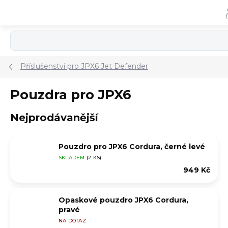
Přejít
na
obsah
Příslušenství pro JPX6 Jet Defender
Pouzdra pro JPX6
Nejprodávanější
Pouzdro pro JPX6 Cordura, černé levé
SKLADEM
(2 KS)
949 Kč
Opaskové pouzdro JPX6 Cordura,
pravé
NA DOTAZ