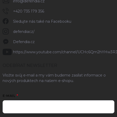
info
@
defendia.cz
+420 735 179 356
Sledujte nás také na Facebooku
defendiacz/
Defendia.cz
https://www.youtube.com/channel/UCHc6Qm2hYHw3R
ODEBÍRAT NEWSLETTER
Vložte svůj e-mail a my vám budeme zasílat informace o
nových produktech na našem e-shopu.
E-MAIL