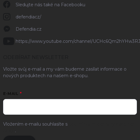
Sledujte nás také na Facebooku
defendiacz/
Defendia.cz
https://www.youtube.com/channel/UCHc6Qm2hYHw3R
ODEBÍRAT NEWSLETTER
Vložte svůj e-mail a my vám budeme zasílat informace o
nových produktech na našem e-shopu.
E-MAIL
Vložením e-mailu souhlasíte s
podmínkami ochrany osobních
údajů
.