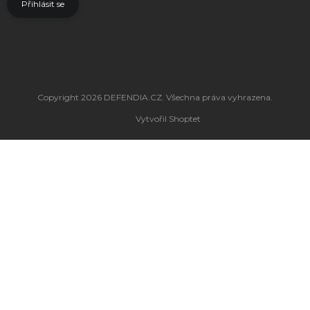
Přihlásit se
Copyright 2026
DEFENDIA.CZ
. Všechna práva vyhrazena.
Vytvořil Shoptet