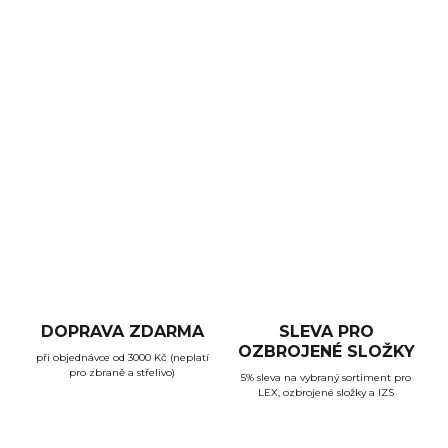
−
+
Přidat do košíku
Taktická rukojeť je vyrobena z odolného polymeru a
zaručuje pohodlný úchop zbraně. Montáž na picatinny
lištu.
DETAILNÍ INFORMACE
ZEPTAT SE
HLÍDAT
DOPRAVA ZDARMA
SLEVA PRO
OZBROJENÉ SLOŽKY
při objednávce od 3000 Kč (neplatí
pro zbraně a střelivo)
5% sleva na vybraný sortiment pro
LEX, ozbrojené složky a IZS