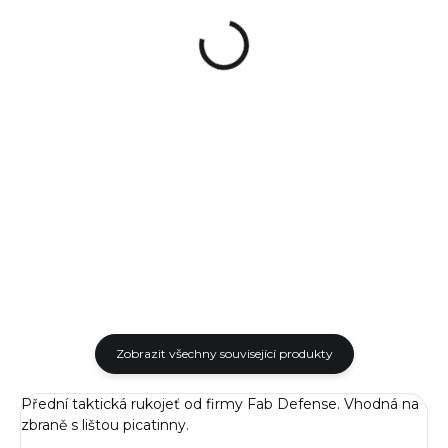
Defense VTS
ks
Picatinny
299 Kč
310 Kč
Detail
Detail
Poutko pro rychlejší výměnu
Přední rukojeť s
zásobníku při normálním i
pogumovaným povrchem od
taktickém přebíjení.
izraelského výrobce FAB
Jednoduchá montáž i
Defense. Připevňuje se na
demontáž. Určeno pro
Picatinny lištu na
zásobníky:...
předpažbí Vaší zbraně a díky...
Zobrazit všechny související produkty
Přední taktická rukojeť od firmy Fab Defense. Vhodná na
zbraně s lištou picatinny.