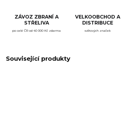
ZÁVOZ ZBRANÍ A
VELKOOBCHOD A
STŘELIVA
DISTRIBUCE
po celé ČR od 40 000 Kč zdarma
světových značek
Související produkty
SKLADEM
NA DOTAZ
(1 KS)
Poutko na zásobník
Přední rukojeť FAB
5,56x45 (223 Rem) - 3