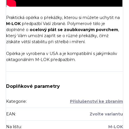
Praktická opěrka o překážky, kterou si můžete uchytit na
M-LOK
předpažbí Vaší zbraně. Polymerové tělo je
doplněné o
ocelový plát se zoubkovaným povrchem
,
který Vám umožní zapřít se o různé překážky, čímž
získáte větší stabilitu při střelbě i míření.
Opěrka je vyrobena v USA a je kompatibilní s jakýmkoliv
oktagonálním M-LOK předpažbím.
Doplňkové parametry
Kategorie
:
Příslušenství ke zbraním
EAN
:
Zvolte variantu
Na lištu
:
M-LOK