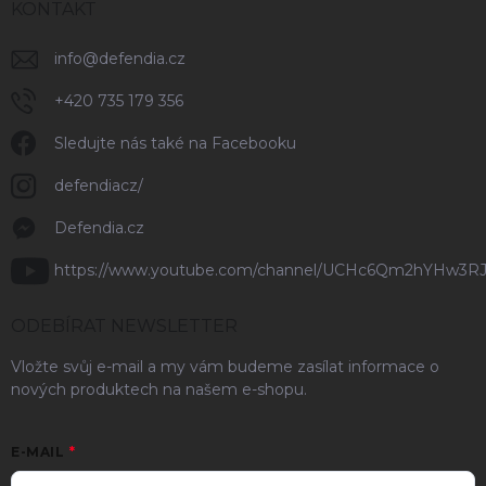
KONTAKT
info
@
defendia.cz
+420 735 179 356
Sledujte nás také na Facebooku
defendiacz/
Defendia.cz
https://www.youtube.com/channel/UCHc6Qm2hYHw3R
ODEBÍRAT NEWSLETTER
Vložte svůj e-mail a my vám budeme zasílat informace o
nových produktech na našem e-shopu.
E-MAIL