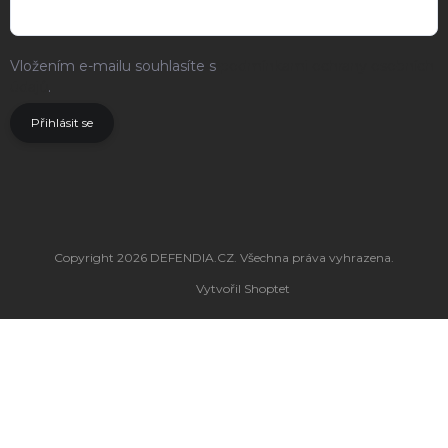
Vložením e-mailu souhlasíte s
podmínkami ochrany osobních
údajů
.
Přihlásit se
Copyright 2026
DEFENDIA.CZ
. Všechna práva vyhrazena.
Vytvořil Shoptet