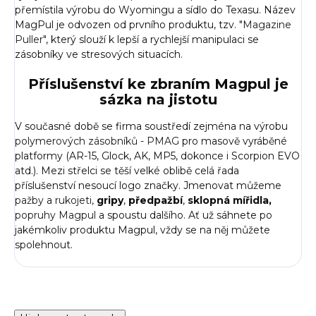
přemístila výrobu do Wyomingu a sídlo do Texasu. Název
MagPul je odvozen od prvního produktu, tzv. "
Magazine
Puller
", který slouží k lepší a rychlejší manipulaci se
zásobníky ve stresových situacích.
Příslušenství ke zbraním Magpul je
sázka na jistotu
V současné době se firma soustředí zejména na výrobu
polymerových zásobníků - PMAG
pro masově vyráběné
platformy (AR-15, Glock, AK, MP5, dokonce i Scorpion EVO
atd.). Mezi střelci se těší velké oblibě celá řada
příslušenství nesoucí logo značky. Jmenovat můžeme
pažby
a
rukojeti
,
gripy
,
předpažbí
,
sklopná mířidla,
popruhy Magpul
a spoustu dalšího. Ať už sáhnete po
jakémkoliv produktu Magpul, vždy se na něj můžete
spolehnout.