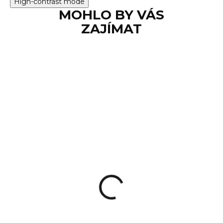
High-contrast mode
MOHLO BY VÁS
ZAJÍMAT
SKLADEM
Sklopná muška
Magpul MBUS
1 150 Kč
Detail