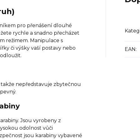
ruh)
níkem pro přenášení dlouhé
Kateg
žete rychle a snadno přecházet
 režimem. Manipulace s
ky či výšky vaší postavy nebo
EAN
:
odloužit.
 takže nepředstavuje zbytečnou
 pevný.
rabiny
arabiny. Jsou vyrobeny z
vysokou odolnost vůči
ezpečnost jsou karabiny vybavené