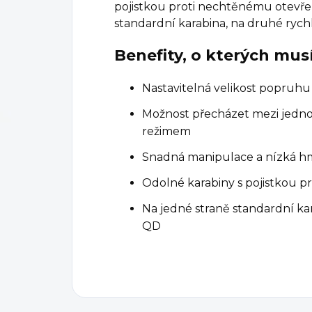
pojistkou proti nechtěnému otevře
standardní karabina, na druhé ryc
Benefity, o kterých mus
Nastavitelná velikost popruhu
Možnost přecházet mezi jed
režimem
Snadná manipulace a nízká h
Odolné karabiny s pojistkou 
Na jedné straně standardní ka
QD