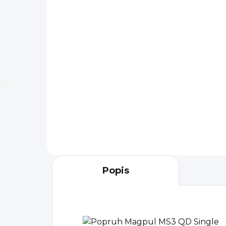
1 990 Kč
65
Detail
Kvalitní náhrada za standardní
Tat
teleskopickou pažbu s
vyl
dvojitým jištěním, které
"bo
eliminuje vůli pažby. Pevný A
jis
rám chrání páčku dálkového...
než
ruko
Popis