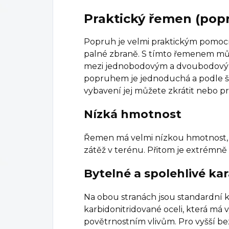
Praktický řemen (pop
Popruh je velmi praktickým pomoc
palné zbraně. S tímto řemenem mů
mezi jednobodovým a dvoubodovým
popruhem je jednoduchá a podle šíř
vybavení jej můžete zkrátit nebo pr
Nízká hmotnost
Řemen má velmi nízkou hmotnost,
zátěž v terénu. Přitom je extrémně
Bytelné a spolehlivé ka
Na obou stranách jsou standardní k
karbidonitridované oceli, která má 
povětrnostním vlivům. Pro vyšší b