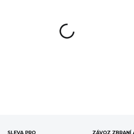
MOŽNOSTI DORUČENÍ
−
+
Praktický popruh, který je v
přičemž lze mezi těmito reži
přitom velice lehký. Kovové d
Jedna strana je opatřena sta
Šířka řemenu je 3,2 cm
DETAILNÍ INFORMACE
SLEVA PRO
ZÁVOZ ZBRANÍ 