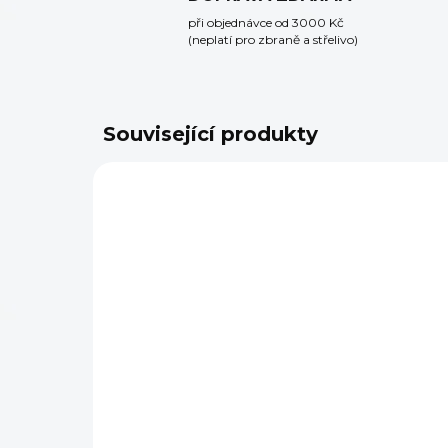
při objednávce od 3000 Kč
(neplatí pro zbraně a střelivo)
Související produkty
SKLADEM
(4 KS)
Pažba Magpul AR-15
Pa
CTR (Mil-Spec)
MO