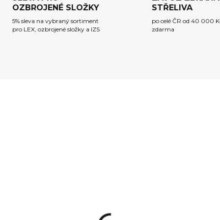
OZBROJENÉ SLOŽKY
STŘELIVA
5% sleva na vybraný sortiment
po celé ČR od 40 000 K
pro LEX, ozbrojené složky a IZS
zdarma
SKLADEM
SKLA
(>5 KS)
(>
žbička Magpul
Zásobník Magpul
E pro AR-15 - černá
PMAG M3 s oknem