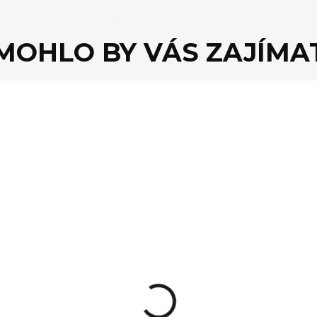
MOHLO BY VÁS ZAJÍMA
NA OBJEDNÁVKU
NA OBJEDNÁV
Popruh Magpul MS4
Magpul QD očko n
QDM - černý
popruh, černé
2 890 Kč
490 Kč