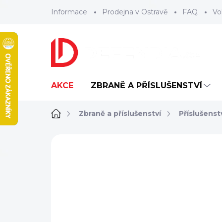
Přejít
Informace
Prodejna v Ostravě
FAQ
Vo
na
obsah
AKCE
ZBRANĚ A PŘÍSLUŠENSTVÍ
Domů
Zbraně a příslušenství
Příslušenst
ZNAČKA:
MAGPUL