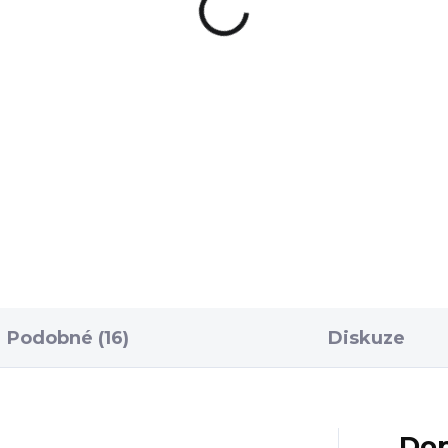
pro AR15 - 30 ran,
0 Kč
černý
620 Kč
Do košíku
Do košíku
o rukojeť poskytuje díky
epšené ergonomii a
Populární zásobník vyrob
břímu ocasu" mnohem
z odolného polymeru Mag
tější a pohodlnější úchop
PMAG M3 s oknem pro AR
 standardní Mil-Spec
30 ran, černý. Zboží je
jeť....
prodejné pouze na území..
Podobné (16)
Diskuze
Dop