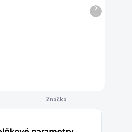
Další
2 390 Kč
produkt
Detail
Praktický řemen Magpul MS4
Dual QD Gen2 je možné
ený
používat jako jednobodový i
pul
jako dvoubodový popruh.
15,
.
Značka
lňkové parametry