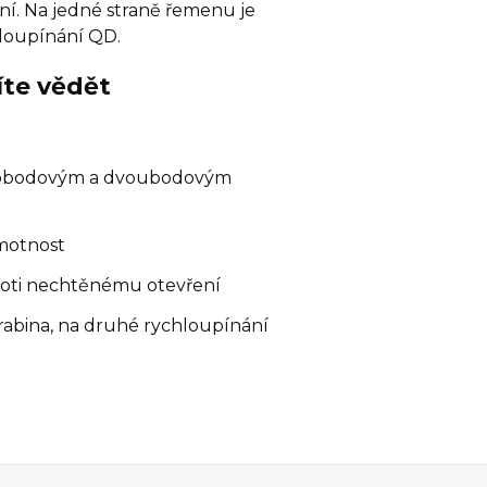
ní. Na jedné straně řemenu je
hloupínání QD.
íte vědět
nobodovým a dvoubodovým
motnost
proti nechtěnému otevření
rabina, na druhé rychloupínání