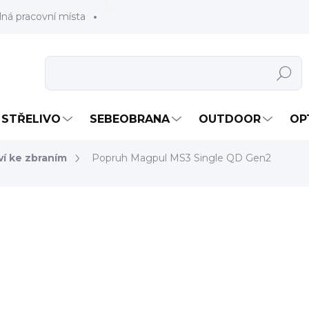
lná pracovní místa
Hledat
STŘELIVO
SEBEOBRANA
OUTDOOR
OP
ví ke zbraním
Popruh Magpul MS3 Single QD Gen2
2 090 Kč
1 727,27 Kč bez DPH
Měrná
ZVOLTE VARIANTU
cena:
BARVA
ČER