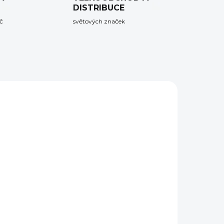
DISTRIBUCE
č
světových značek
DEM
SKLADEM
5 KS)
(>5 KS)
Popruh Magpul MS4
Dual QD Gen2