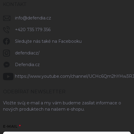
KONTAKT
info
@
defendia.cz
+420 735 179 356
Sledujte nás také na Facebooku
defendiacz/
Defendia.cz
https://www.youtube.com/channel/UCHc6Qm2hYHw3R
ODEBÍRAT NEWSLETTER
Vložte svůj e-mail a my vám budeme zasílat informace o
nových produktech na našem e-shopu.
E-MAIL