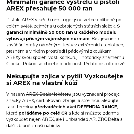
Minimální garance výstřelů u pistolí
AREX přesahuje 50 000 ran
Pistole AREX v ráži 9 mm Luger jsou velice oblíbené po
celém světě, zejména u ozbrojených státních složek.
S
garancí minimálně 50 000 ran u každého modelu
vyhovují přísným vojenským normám
. Bez jediného
zaváhání prošly náročnými testy v extrémních teplotách,
prašném a vlhkém prostředí i pádovými zkouškami.
AREXy svou spolehlivostí konkurují i notoricky známému
Glocku. Pokud se chcete o odolnosti těchto pistolí dozvě
Nekupujte zajíce v pytli! Vyzkoušejte
si AREX na vlastní kůži
V našem
AREX Dealer lokátoru
jsou vyznačeni prodejci
značky AREX, certifikovaní zbrojíři a střelnice. Sledujte
také termíny
předváděcích akcí
DEFENDIA RANGE
,
které
pořádáme po celé ČR
a kde si můžete zdarma
vyzkoušet nejen AREX, ale i Unbranded AR, ZRODelta a
další zbraně z naší nabídky.