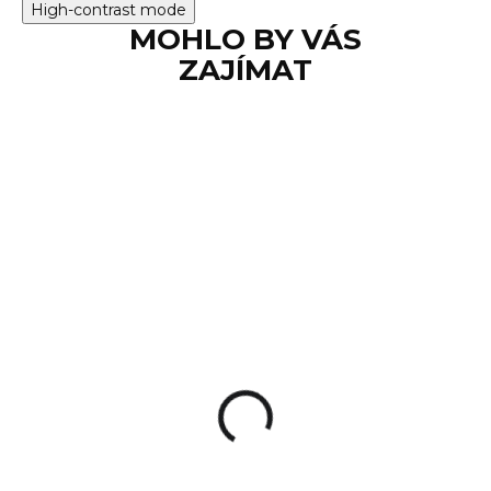
High-contrast mode
MOHLO BY VÁS
ZAJÍMAT
SKLADEM
Sada hřbetů AREX
Delta Gen.2 M
250 Kč
Detail