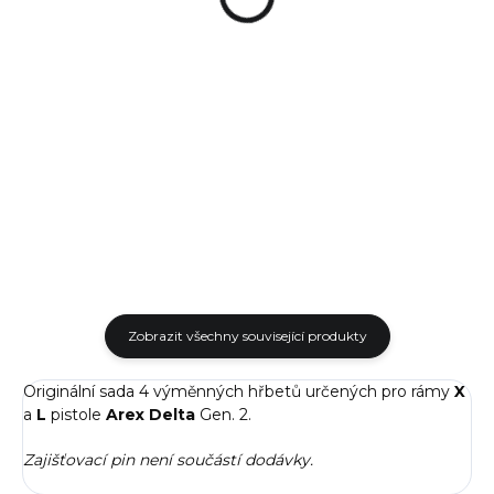
Detail
Detail
Náhradní barevná rukojeť
Náhradní barevná rukojeť
pistole Arex Delta L.
pistole Arex Delta M.
Zobrazit všechny související produkty
Originální sada 4 výměnných hřbetů určených pro rámy
X
a
L
pistole
Arex Delta
Gen. 2.
Zajišťovací pin není součástí dodávky.