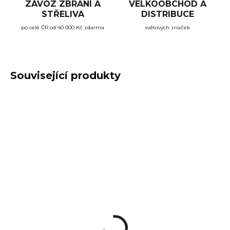
ZÁVOZ ZBRANÍ A
VELKOOBCHOD A
STŘELIVA
DISTRIBUCE
po celé ČR od 40 000 Kč zdarma
světových značek
Související produkty
TIP
SKLADEM
SKLADEM
(2 KS)
(1 KS)
Náhradní barevná
Náhradní barevná
rukojeť Arex Delta L
rukojeť Arex Delta M
1 299 Kč
1 299 Kč