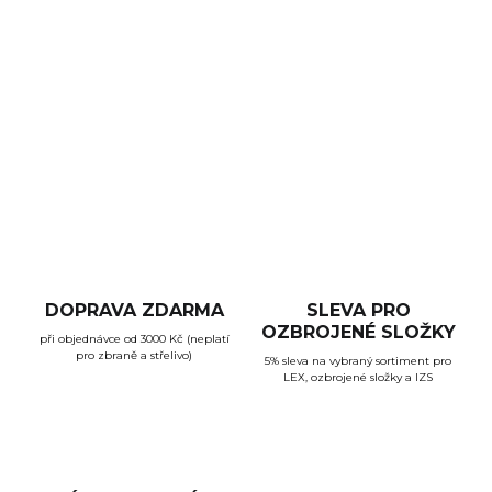
Sada čtyř výměnných hřbetů pro pistoli
Arex Delta
Gen.2.
Hřbety jsou pro rám velikosti
X
a
L
. Různé barvy.
DETAILNÍ INFORMACE
ZEPTAT SE
HLÍDAT
DOPRAVA ZDARMA
SLEVA PRO
OZBROJENÉ SLOŽKY
při objednávce od 3000 Kč (neplatí
pro zbraně a střelivo)
5% sleva na vybraný sortiment pro
LEX, ozbrojené složky a IZS