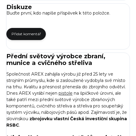
Diskuze
Buďte první, kdo napíše příspěvek k této položce.
Přidat komentář
Přední světový výrobce zbraní,
munice a cvičného střeliva
Společnost AREX zahájila výrobu již před 25 lety ve
strojním průmyslu, kde si zaslouženě vydobyla své místo
na trhu. Kvalitu a přesnost přenesla do zbrojního odvětví.
Dnes AREX vyrábí nejen
pistole
na špičkové úrovni, ale
také patří mezi přední světové výrobce zbraňových
komponentů, cvičného střeliva a střeliva pro soupeřský
systém výcviku, nábojových pásů apod. Zajímavostí je, že
slovinskou
zbrojovku vlastní Česká investiční skupina
RSBC
.