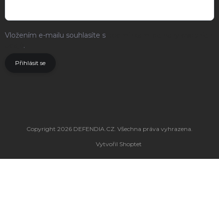
Vložením e-mailu souhlasíte s
podmínkami ochrany osobních
údajů
.
Přihlásit se
Copyright 2026
DEFENDIA.CZ
. Všechna práva vyhrazena.
Vytvořil Shoptet