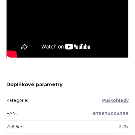
Doplňkové parametry
Kategorie
:
Puškohledy
EAN
:
875874004399
Zvětšení
:
2-7x