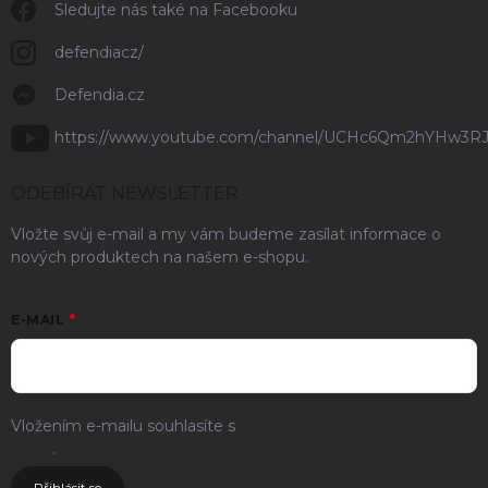
Sledujte nás také na Facebooku
defendiacz/
Defendia.cz
https://www.youtube.com/channel/UCHc6Qm2hYHw3R
ODEBÍRAT NEWSLETTER
Vložte svůj e-mail a my vám budeme zasílat informace o
nových produktech na našem e-shopu.
E-MAIL
Vložením e-mailu souhlasíte s
podmínkami ochrany osobních
údajů
.
Přihlásit se