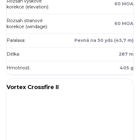
Rozsah výškové
60 MOA
korekce (elevation)
:
Rozsah stranové
60 MOA
korekce (windage)
:
Paralaxa
:
Pevná na 50 yds (45,7 m)
Délka
:
287 m
Hmotnost
:
405 g
Vortex Crossfire II