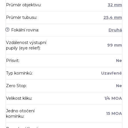
Průměr objektivu
:
32 mm
Průměr tubusu
:
25,4 mm
?
Fokální rovina
:
Druhá
Vzdálenost výstupní
99 mm
pupily (eye relief)
:
Přísvit
:
Ne
Typ komínků
:
Uzavřené
Zero Stop
:
Ne
Velikost kliku
:
1/4 MOA
Jedno otočení
15 MOA
komínku
: