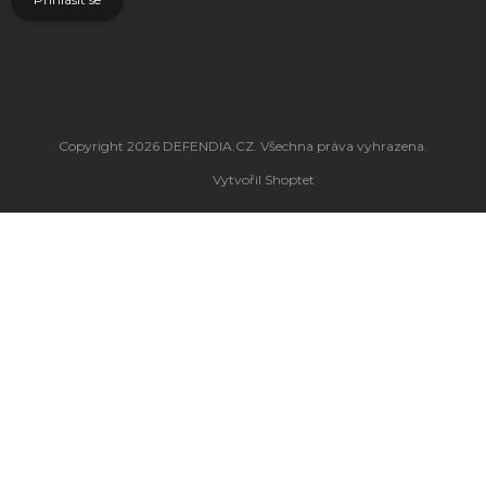
Copyright 2026
DEFENDIA.CZ
. Všechna práva vyhrazena.
Vytvořil Shoptet