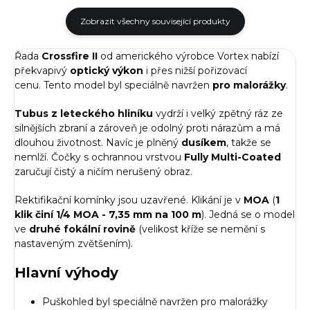
Zobrazit všechny související produkty
Řada
Crossfire II
od amerického výrobce Vortex nabízí
překvapivý
optický výkon
i přes nižší pořizovací
cenu. Tento model byl speciálně navržen
pro malorážky
.
Tubus z leteckého hliníku
vydrží i velký zpětný ráz ze
silnějších zbraní a zároveň je odolný proti nárazům a má
dlouhou životnost. Navíc je plněný
dusíkem
, takže se
nemlží. Čočky s ochrannou vrstvou
Fully Multi-Coated
zaručují čistý a ničím nerušený obraz.
Rektifikační komínky jsou uzavřené. Klikání je v
MOA
(
1
klik činí 1/4 MOA - 7,35 mm na 100 m
). Jedná se o model
ve
druhé fokální rovině
(velikost kříže se nemění s
nastaveným zvětšením).
Hlavní výhody
Puškohled byl speciálně navržen pro malorážky