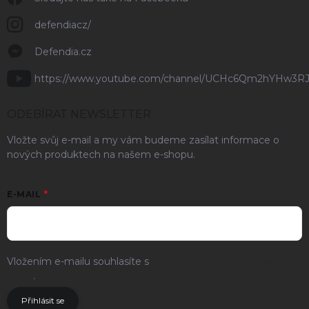
defendiacz/
Defendia.cz
https://www.youtube.com/channel/UCHc6Qm2hYHw3R
ODEBÍRAT NEWSLETTER
Vložte svůj e-mail a my vám budeme zasílat informace o
nových produktech na našem e-shopu.
E-MAIL
Vložením e-mailu souhlasíte s
podmínkami ochrany osobních
údajů
.
Přihlásit se