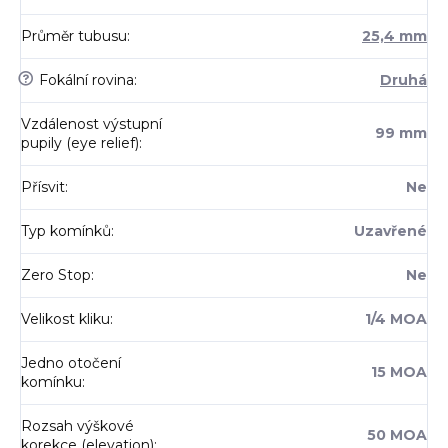
Průměr tubusu
:
25,4 mm
?
Fokální rovina
:
Druhá
Vzdálenost výstupní
99 mm
pupily (eye relief)
:
Přísvit
:
Ne
Typ komínků
:
Uzavřené
Zero Stop
:
Ne
Velikost kliku
:
1/4 MOA
Jedno otočení
15 MOA
komínku
:
Rozsah výškové
50 MOA
korekce (elevation)
: