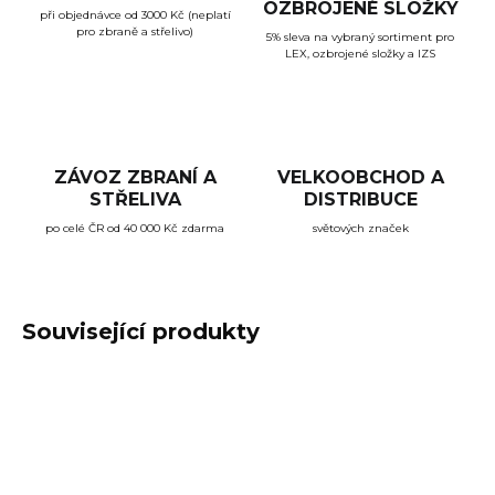
OZBROJENÉ SLOŽKY
při objednávce od 3000 Kč (neplatí
pro zbraně a střelivo)
5% sleva na vybraný sortiment pro
LEX, ozbrojené složky a IZS
ZÁVOZ ZBRANÍ A
VELKOOBCHOD A
STŘELIVA
DISTRIBUCE
po celé ČR od 40 000 Kč zdarma
světových značek
Související produkty