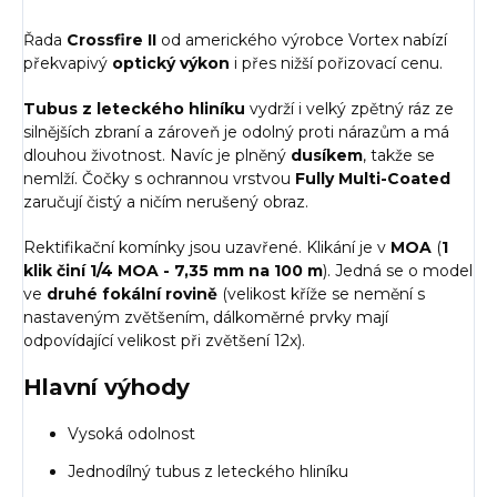
Řada
Crossfire II
od amerického výrobce Vortex nabízí
překvapivý
optický výkon
i přes nižší pořizovací cenu.
Tubus z leteckého hliníku
vydrží i velký zpětný ráz ze
silnějších zbraní a zároveň je odolný proti nárazům a má
dlouhou životnost. Navíc je plněný
dusíkem
, takže se
nemlží. Čočky s ochrannou vrstvou
Fully Multi-Coated
zaručují čistý a ničím nerušený obraz.
Rektifikační komínky jsou uzavřené. Klikání je v
MOA
(
1
klik činí 1/4 MOA - 7,35 mm na 100 m
). Jedná se o model
ve
druhé fokální rovině
(velikost kříže se nemění s
nastaveným zvětšením, dálkoměrné prvky mají
odpovídající velikost při zvětšení 12x).
Hlavní výhody
Vysoká odolnost
Jednodílný tubus z leteckého hliníku