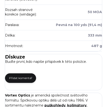
Rozsah stranové
50 MOA
korekce (windage)
:
Paralaxa
:
Pevná na 100 yds (91,4 m)
Délka
:
333 mm
Hmotnost
:
487 g
Diskuze
Buďte první, kdo napíše příspěvek k této položce.
Přidat komentář
Vortex Optics
je americká společnost světového
formátu. Špičkovou optiku dělá už od roku 1986. V
sortimentu nalezneme
puškohledy
,
kolimátory
,