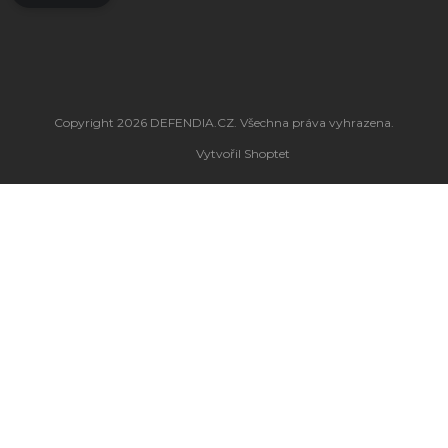
Copyright 2026
DEFENDIA.CZ
. Všechna práva vyhrazena.
Vytvořil Shoptet