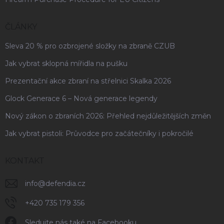
ČLÁNKY
Sleva 20 % pro ozbrojené složky na zbraně CZUB
Jak vybrat sklopná mířidla na pušku
Prezentační akce zbraní na střelnici Skalka 2026
Glock Generace 6 – Nová generace legendy
Nový zákon o zbraních 2026: Přehled nejdůležitějších změn
Jak vybrat pistoli: Průvodce pro začátečníky i pokročilé
KONTAKT
info
@
defendia.cz
+420 735 179 356
Sledujte nás také na Facebooku