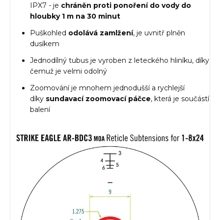
IPX7 - je
chráněn proti ponoření do vody do
hloubky 1 m na 30 minut
Puškohled
odolává zamlžení
, je uvnitř plněn
dusíkem
Jednodílný tubus je vyroben z leteckého hliníku, díky
čemuž je velmi odolný
Zoomování je mnohem jednodušší a rychlejší
díky
sundavací zoomovací páčce
, která je součástí
balení