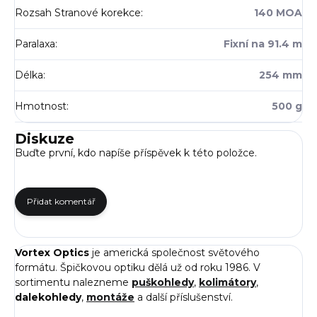
Rozsah Stranové korekce
:
140 MOA
Paralaxa
:
Fixní na 91.4 m
Délka
:
254 mm
Hmotnost
:
500 g
Diskuze
Buďte první, kdo napíše příspěvek k této položce.
Přidat komentář
Vortex Optics
je americká společnost světového
formátu. Špičkovou optiku dělá už od roku 1986. V
sortimentu nalezneme
puškohledy
,
kolimátory
,
dalekohledy
,
montáže
a další příslušenství.