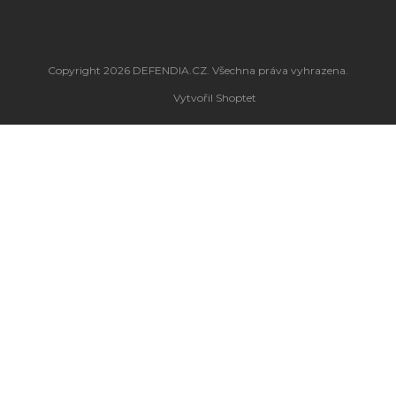
Copyright 2026
DEFENDIA.CZ
. Všechna práva vyhrazena.
Vytvořil Shoptet