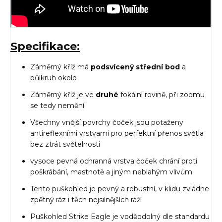
Specifikace:
Záměrný kříž má
podsvícený střední bod
a
půlkruh okolo
Záměrný kříž je ve
druhé
fokální rovině, při zoomu
se tedy nemění
Všechny vnější povrchy čoček jsou potaženy
antireflexními vrstvami pro perfektní přenos světla
bez ztrát světelnosti
vysoce pevná ochranná vrstva čoček chrání proti
poškrábání, mastnotě a jiným neblahým vlivům
Tento puškohled je pevný a robustní, v klidu zvládne
zpětný ráz i těch nejsilnějších ráží
Puškohled Strike Eagle je voděodolný dle standardu