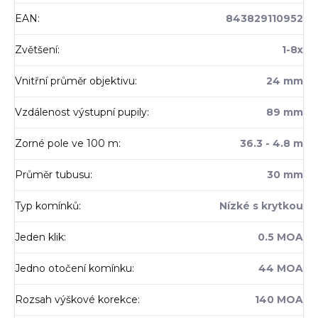
EAN
:
843829110952
Zvětšení
:
1-8x
Vnitřní průměr objektivu
:
24 mm
Vzdálenost výstupní pupily
:
89 mm
Zorné pole ve 100 m
:
36.3 - 4.8 m
Průměr tubusu
:
30 mm
Typ komínků
:
Nízké s krytkou
Jeden klik
:
0.5 MOA
Jedno otočení komínku
:
44 MOA
Rozsah výškové korekce
:
140 MOA