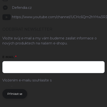
Defendia.cz
https://www.youtube.com/channel/UCHc6Qm2hYHw3R
ODEBÍRAT NEWSLETTER
Vložte svůj e-mail a my vám budeme zasílat informace o
nových produktech na našem e-shopu.
E-MAIL
Vložením e-mailu souhlasíte s
podmínkami ochrany osobních
údajů
.
Přihlásit se