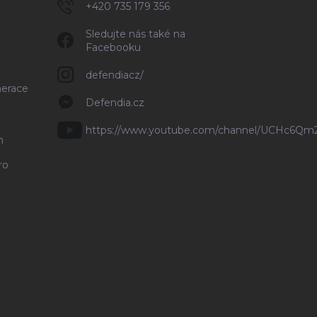
+420 735 179 356
Sledujte nás také na
Facebooku
defendiacz/
nerace
Defendia.cz
https://www.youtube.com/channel/UCHc6Q
n
ro