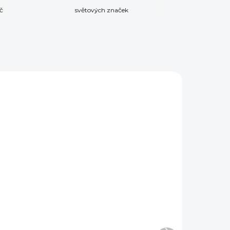
č
světových značek
VKU
NA OBJEDNÁVKU
a
Samonabíjecí
malorážka KRISS
23
VECTOR SBR ráže .22