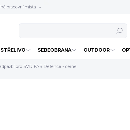
lná pracovní místa
Hledat
STŘELIVO
SEBEOBRANA
OUTDOOR
OP
ředpažbí pro SVD FAB Defence - černé
4 490 Kč
3 710,74 Kč bez DPH
Měrná
SKLADEM
(2 KS)
cena:
MOŽNOSTI DORUČENÍ