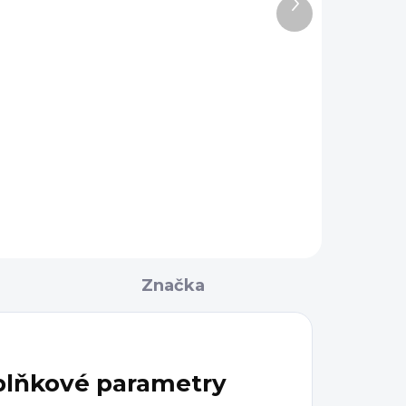
Další
LR, hlaveň 8"
23 990 Kč
produkt
Detail
Samonabíjecí malorážka
3
VECTOR SBR s 8" hlavní v ráži
.22 LR s ikonickým designem
u
zbraní amerického
u
výrobce KRISS. Předpažbí
MK5 s...
Značka
lňkové parametry