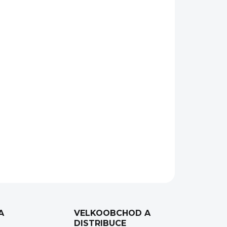
Přidat do košíku
y SVD v černé barvě.
perskaya Vintovka Dragunova)
ZEPTAT SE
HLÍDAT
A
VELKOOBCHOD A
DISTRIBUCE