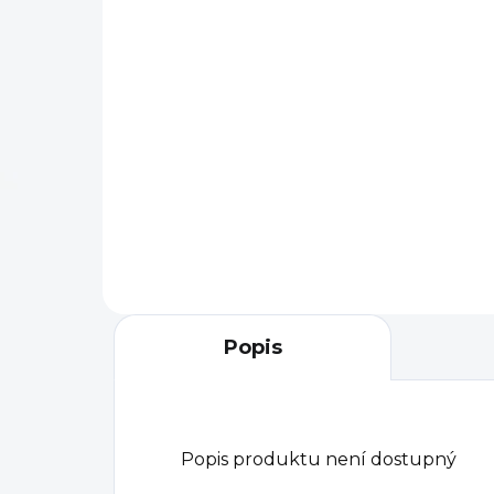
od
3 690 Kč
Do košíku
Jaz
Sklopná neteleskopická pažba
Wra
pro legendární pušku SVD
poci
(Dragunov) renomovaného
Opt
výrobce doplňků pro zbraně
pos
FAB Defense. Stavitelná
použ
lícnice a...
Popis
Popis produktu není dostupný