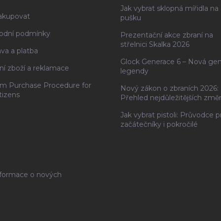
Jak vybrat sklopná mířidla na
akupovat
pušku
odní podmínky
Prezentační akce zbraní na
střelnici Skalka 2026
va a platba
Glock Generace 6 – Nová ge
ní zboží a reklamace
legendy
rm Purchase Procedure for
Nový zákon o zbraních 2026:
tizens
Přehled nejdůležitějších změ
Jak vybrat pistoli: Průvodce p
začátečníky i pokročilé
nformace o nových