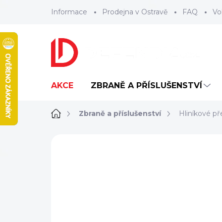
Přejít
Informace
Prodejna v Ostravě
FAQ
Vo
na
obsah
AKCE
ZBRANĚ A PŘÍSLUŠENSTVÍ
Domů
Zbraně a příslušenství
Hliníkové p
ZNAČKA:
FAB DEFENSE