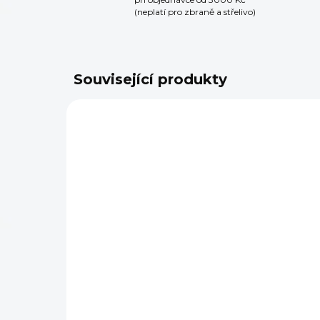
(neplatí pro zbraně a střelivo)
Související produkty
SKLADEM
(4 KS)
T
Sklopná pažba s
ja
rukojetí pro SVD FAB
GL
Defense