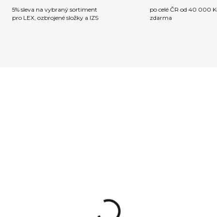
5% sleva na vybraný sortiment
po celé ČR od 40 000 K
pro LEX, ozbrojené složky a IZS
zdarma
ZÁVOZ ZDARMA
NA DOTAZ
NA OBJEDNÁ
ACO-WRAPS
Samonabíjecí pušk
zýček spouště
Daniel Defense
OCK V2
DDM4 V7 S 11,5", 2