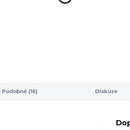
REM
2 999 Kč
43 990 Kč
Detail
Do košíku
ýček spouště od Taco
Kompaktní puška
ps byl navržen pro lepší
AR15 DDM4 V7S v ráži .22
t při střelbě.
REM s 11,5" hlavní, MLOK
imalizovaný tvar
předpažbím, oboustranno
kytuje ideální oporu při
natahovací pákou a nízko
ití...
váhou.
Podobné (16)
Diskuze
Dop