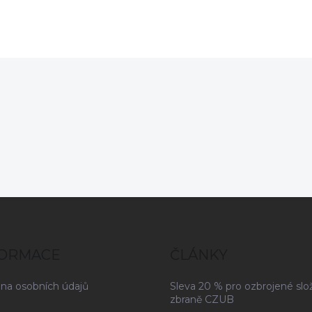
odel je vyrobený z
vysoce odolné hliníkové
ysoce odolné hliníkové
slitiny 6061-T6 s eloxovan
litiny 6061-T6 s matným
povrchovou úpravou v
loxovaným povrchem a
matně černém odstínu.
bsahuje celkem 15 M-LOK
lotů. Součástí balení je i
orní Picatinny lišta (9
rážek) a destička pod
olimátor DOCTER MRDS.
FORMACE
ČLÁNKY
na osobních údajů
Sleva 20 % pro ozbrojené slo
zbraně CZUB