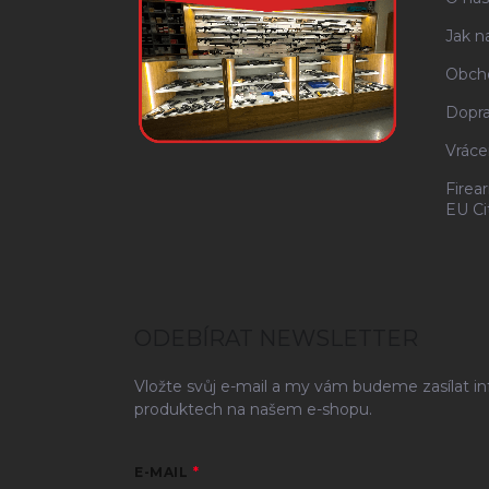
Jak n
Obch
Dopra
Vráce
Firea
EU Ci
ODEBÍRAT NEWSLETTER
Vložte svůj e-mail a my vám budeme zasílat i
produktech na našem e-shopu.
E-MAIL