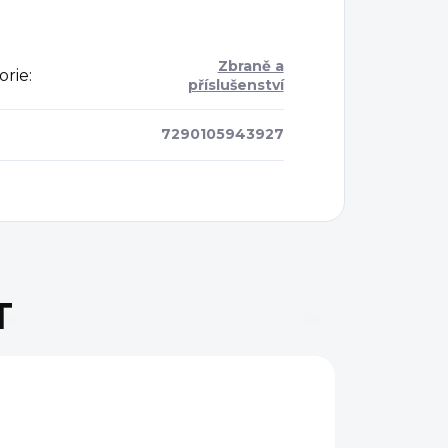
Zbraně a
orie
:
příslušenství
7290105943927
T