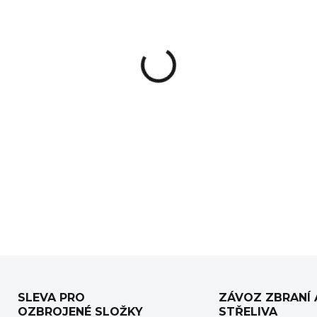
−
+
Hliníkové předpažbí pro pušk
Kompatibilní modely:
Dragunov Sniper Rifle (Snay
Tigr 05
Tigr 308
Tigr 762
Tigr 9
SLEVA PRO
ZÁVOZ ZBRANÍ 
OZBROJENÉ SLOŽKY
STŘELIVA