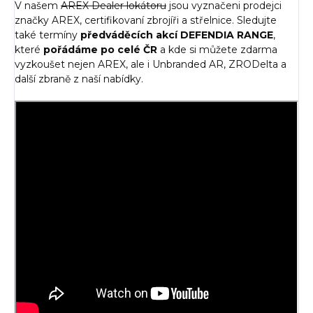
V našem
AREX Dealer lokátoru
jsou vyznačeni prodejci
značky AREX, certifikovaní zbrojíři a střelnice. Sledujte
také termíny
předváděcích akcí
DEFENDIA RANGE
,
které
pořádáme po celé ČR
a kde si můžete zdarma
vyzkoušet nejen AREX, ale i Unbranded AR, ZRODelta a
další zbraně z naší nabídky.