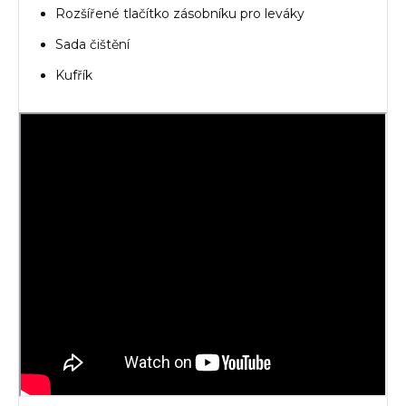
Rozšířené tlačítko zásobníku pro leváky
Sada čištění
Kufřík