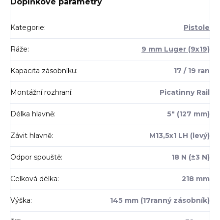
Doplňkové parametry
Kategorie
:
Pistole
Ráže
:
9 mm Luger (9x19)
Kapacita zásobníku
:
17 / 19 ran
Montážní rozhraní
:
Picatinny Rail
Délka hlavně
:
5" (127 mm)
Závit hlavně
:
M13,5x1 LH (levý)
Odpor spouště
:
18 N (±3 N)
Celková délka
:
218 mm
Výška
:
145 mm (17ranný zásobník)