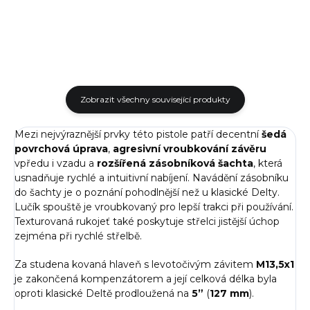
Zobrazit všechny související produkty
Mezi nejvýraznější prvky této pistole patří decentní
šedá
povrchová úprava
,
agresivní vroubkování
závěru
vpředu i vzadu a
rozšířená zásobníková šachta
, která
usnadňuje rychlé a intuitivní nabíjení. Navádění zásobníku
do šachty je o poznání pohodlnější než u klasické Delty.
Lučík spouště je vroubkovaný pro lepší trakci při používání.
Texturovaná rukojeť také poskytuje střelci jistější úchop
zejména při rychlé střelbě.
Za studena kovaná hlaveň s levotočivým závitem
M13,5x1
je zakončená kompenzátorem a její celková délka byla
oproti klasické Deltě prodloužená na
5”
(
127 mm
).