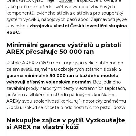
Dnes AREX vyrábí nejen
pistole
na špičkové úrovni, ale
také patří mezi přední světové výrobce zbraňových
komponentů, cvičného střeliva a střeliva pro soupeřský
systém výcviku, nábojových pásů apod. Zajímavostí je, že
slovinskou
zbrojovku vlastní Česká investiční skupina
RSBC
.
Minimální garance výstřelů u pistolí
AREX přesahuje 50 000 ran
Pistole AREX v ráži 9 mm Luger jsou velice oblíbené po
celém světě, zejména u ozbrojených státních složek.
S
garancí minimálně 50 000 ran u každého modelu
vyhovují přísným vojenským normám
. Bez jediného
zaváhání prošly náročnými testy v extrémních teplotách,
prašném a vlhkém prostředí i pádovými zkouškami.
AREXy svou spolehlivostí konkurují i notoricky známému
Glocku. Pokud se chcete o odolnosti těchto pistolí dozvě
Nekupujte zajíce v pytli! Vyzkoušejte
si AREX na vlastní kůži