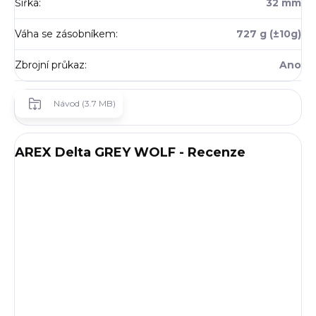
Šířka
:
32 mm
Váha se zásobníkem
:
727 g (±10g)
Zbrojní průkaz
:
Ano
Návod (3.7 MB)
AREX Delta GREY WOLF - Recenze