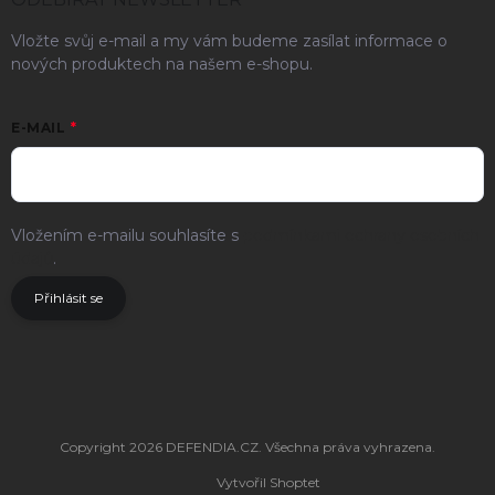
Vložte svůj e-mail a my vám budeme zasílat informace o
nových produktech na našem e-shopu.
E-MAIL
Vložením e-mailu souhlasíte s
podmínkami ochrany osobních
údajů
.
Přihlásit se
Copyright 2026
DEFENDIA.CZ
. Všechna práva vyhrazena.
Vytvořil Shoptet