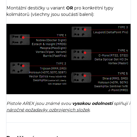
Montážní destičky u variant
OR
pro konkrétní typy
kolimátorů (všechny jsou součástí balení):
Pistole AREX jsou známé svou
vysokou odolností
splňují i
náročné požadavky ozbrojených složek
.