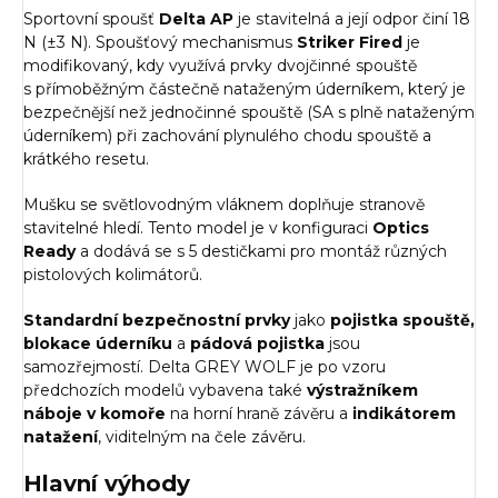
Sportovní spoušť
Delta AP
je stavitelná a její odpor činí
18
N (
±3 N). Spoušťový mechanismus
Striker Fired
je
modifikovaný, kdy využívá prvky dvojčinné spouště
s přímoběžným částečně nataženým úderníkem, který je
bezpečnější než jednočinné spouště (SA s plně nataženým
úderníkem) při zachování plynulého chodu spouště a
krátkého resetu.
Mušku se světlovodným vláknem doplňuje stranově
stavitelné hledí.
Tento model je v konfiguraci
Optics
Ready
a dodává se s 5 destičkami pro montáž různých
pistolových kolimátorů.
Standardní bezpečnostní prvky
jako
pojistka spouště,
blokace úderníku
a
pádová pojistka
jsou
samozřejmostí. Delta GREY WOLF je po vzoru
předchozích modelů vybavena také
výstražníkem
náboje v komoře
na horní hraně závěru a
indikátorem
natažení
, viditelným na čele závěru.
Hlavní výhody